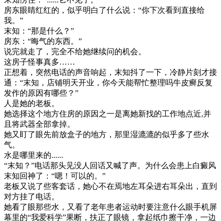
房东眼睛红红的，似乎明白了什么说：“你下次看到直接给
我。”
末知：“那是什么？”
房东：“晦气的东西。”
说完就走了，完全不给她继续问的机会。
这房子怪事真多……
正想着，突然电话的声音响起，末知抖了一下，冷静片刻才接
通：“末知，店铺明天开业，你今天能帮忙整理吗牛皮癣反复
发作的原因有哪些？”
人是她的老板。
她选择这个地方住房的原因之一是离她新找的工作地点近,并
且将武器全部拿掉。
她又盯了眼先前放盒子的地方，那里湿漉漉的似乎多了些水
气。
水是哪里来的......
“末知？”电话那头见没人回话又喊了声。为什么会患上白癜风
末知回神了：“嗯！可以的。”
老板又说了些客套话，她心不在焉地左耳朵进右耳朵出，直到
对方挂了电话。
她看了眼那些水，又看了老年患者运动时要注意什么眼手机屏
幕里的“我爱科学”果断，扶正了眼镜，拿起纸巾擦干净，一边