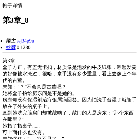
帖子详情
第3章_8
楼主
ssj34p9u
收藏
0
1280
第3章
盒子方正，有盖无卡扣，材质像是泡发的牛皮纸张，潮湿发黄
的好像被水淹过，很暗，拿手没有多少重量，看上去像上个年
代的古董。
末知：“？”不会真是古董吧？
她将盒子拍给房东问是不是她的。
房东却没有保湿剂治疗银屑病回答。因为怕洗手台湿了就随手
放在了外头的桌子上。
直到她洗完脸房门却被敲响了，敲门的人是房东：“那个东西
在哪里？”
她指了指桌子......
可上面什么也没有。
末知愣住：“......它不见了。”