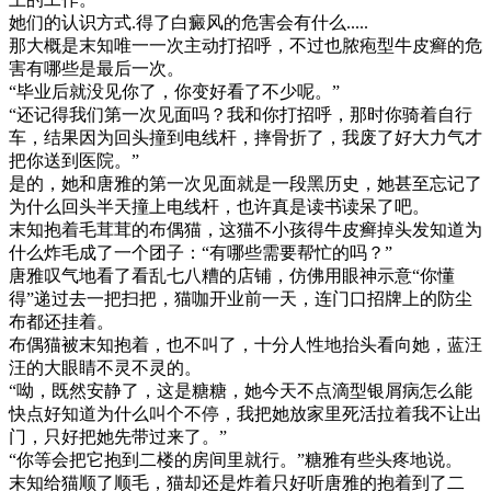
她们的认识方式.得了白癜风的危害会有什么.....
那大概是末知唯一一次主动打招呼，不过也脓疱型牛皮癣的危
害有哪些是最后一次。
“毕业后就没见你了，你变好看了不少呢。”
“还记得我们第一次见面吗？我和你打招呼，那时你骑着自行
车，结果因为回头撞到电线杆，摔骨折了，我废了好大力气才
把你送到医院。”
是的，她和唐雅的第一次见面就是一段黑历史，她甚至忘记了
为什么回头半天撞上电线杆，也许真是读书读呆了吧。
末知抱着毛茸茸的布偶猫，这猫不小孩得牛皮癣掉头发知道为
什么炸毛成了一个团子：“有哪些需要帮忙的吗？”
唐雅叹气地看了看乱七八糟的店铺，仿佛用眼神示意“你懂
得”递过去一把扫把，猫咖开业前一天，连门口招牌上的防尘
布都还挂着。
布偶猫被末知抱着，也不叫了，十分人性地抬头看向她，蓝汪
汪的大眼睛不灵不灵的。
“呦，既然安静了，这是糖糖，她今天不点滴型银屑病怎么能
快点好知道为什么叫个不停，我把她放家里死活拉着我不让出
门，只好把她先带过来了。”
“你等会把它抱到二楼的房间里就行。”糖雅有些头疼地说。
末知给猫顺了顺毛，猫却还是炸着只好听唐雅的抱着到了二