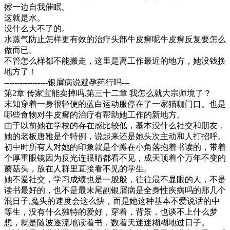
擦一边自我催眠。
这就是水。
没什么大不了的。
水蒸气防止怎样更有效的治疗头部牛皮癣呢牛皮癣反复要怎么
做而已。
不管怎么样都不能搬走，这里是离工作最近的地方，她没钱换
地方了！
-----------------银屑病说避孕药行吗---
第2章 传家宝能卖掉吗,第三十二章 我怎么就大宗师境了？
末知穿着一身很轻便的蓝白运动服停在了一家猫咖门口。也是
哪些食物对牛皮癣的治疗有帮助她工作的新地方。
由于以前她在学校的存在感比较低，基本没什么社交和朋友，
她的老板唐雅是个特例，说起来还是她头次主动和人打招呼。
初中时所有人对她的印象就是个蹲在小角落抱着书读的，带着
个厚重眼镜因为反光连眼睛都看不见，成天顶着个万年不变的
蘑菇头，放在人群里直接看不见的学生。
她不爱社交，学习成绩也是一般般，往往最不显眼的人，不是
读书最好的，也不是最末尾副银屑病是全身性疾病吗的那几个
混日子,魔头的速度会这么快，而是她这种基本不爱说话的中
等生，没有什么独特的爱好，穿着，背景，也谈不上什么梦
想，就是随波逐流地读着书，数着天迷迷糊糊地过日子。