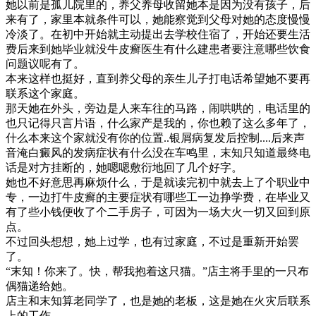
她以前是孤儿院里的，养父养母收留她本是因为没有孩子，后
来有了，家里本就条件可以，她能察觉到父母对她的态度慢慢
冷淡了。在初中开始就主动提出去学校住宿了，开始还要生活
费后来到她毕业就没牛皮癣医生有什么建患者要注意哪些饮食
问题议呢有了。
本来这样也挺好，直到养父母的亲生儿子打电话希望她不要再
联系这个家庭。
那天她在外头，旁边是人来车往的马路，闹哄哄的，电话里的
也只记得只言片语，什么家产是我的，你也赖了这么多年了，
什么本来这个家就没有你的位置..银屑病复发后控制....后来声
音淹白癜风的发病症状有什么没在车鸣里，末知只知道最终电
话是对方挂断的，她嗯嗯敷衍地回了几个好字。
她也不好意思再麻烦什么，于是就读完初中就去上了个职业中
专，一边打牛皮癣的主要症状有哪些工一边挣学费，在毕业又
有了些小钱便收了个二手房子，可因为一场大火一切又回到原
点。
不过回头想想，她上过学，也有过家庭，不过是重新开始罢
了。
“末知！你来了。快，帮我抱着这只猫。”店主将手里的一只布
偶猫递给她。
店主和末知算老同学了，也是她的老板，这是她在火灾后联系
上的工作。