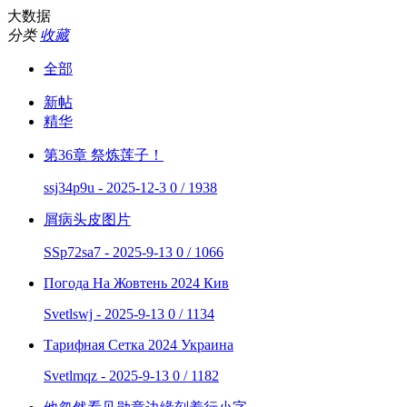
大数据
分类
收藏
全部
新帖
精华
第36章 祭炼莲子！
ssj34p9u - 2025-12-3
0 / 1938
屑病头皮图片
SSp72sa7 - 2025-9-13
0 / 1066
Погода На Жовтень 2024 Кив
Svetlswj - 2025-9-13
0 / 1134
Тарифная Сетка 2024 Украина
Svetlmqz - 2025-9-13
0 / 1182