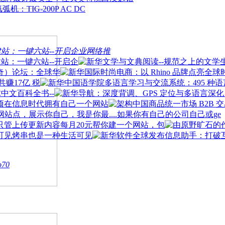
：TIG-200P AC DC
站：一键六站--开启企业网络推
站：一键六站--开启企
奇）论坛：全球华
共赚17亿 税
中文百科全书--
在信息时代拥有自己一个网站
如果你有自己的公司自己或ge
每月20元帮你建一个网站，包
烤串也是一种生活可见
o70