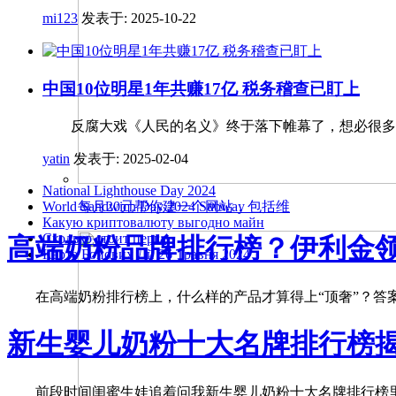
mi123
发表于:
2025-10-22
中国10位明星1年共赚17亿 税务稽查已盯上
反腐大戏《人民的名义》终于落下帷幕了，想必很
yatin
发表于:
2025-02-04
National Lighthouse Day 2024
World Sandwich Day 2024 Subway
每月20元帮你建一个网站，包括维
Какую криптовалюту выгодно майн
Сколько стоит перга
高端奶粉品牌排行榜？伊利金
Карта Бойових Дй 26 Травня 2024
在高端奶粉排行榜上，什么样的产品才算得上“顶奢”？答案
新生婴儿奶粉十大名牌排行榜
前段时间闺蜜生娃追着问我新生婴儿奶粉十大名牌排行榜里