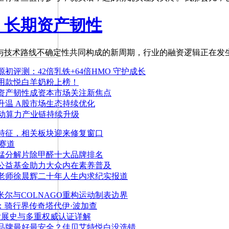
，长期资产韧性
技术路线不确定性共同构成的新周期，行业的融资逻辑正在发
评测：42倍乳铁+64倍HMO 守护成长
用款悦白羊奶粉上榜！
资产韧性成资本市场关注新焦点
升温 A股市场生态持续优化
推动算力产业链持续升级
特征，相关板块迎来修复窗口
赛道
锰分解片除甲醛十大品牌排名
公益基金助力大众内在素养普及
老师徐晨辉二十年人生内求纪实报道
查米尔与COLNAGO重构运动制表边界
挚友：骑行界传奇塔代伊·波加查
发展史与多重权威认证详解
品牌最好最安全？佳贝艾特悦白没选错