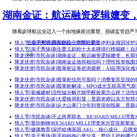
湖南金证：航运融资逻辑嬗变
随着全球航运业迈入一个由地缘政治重塑、脱碳监管趋严与
在信息时代拥有自己一个网站是展
情人节
[亲子秀场]
高端奶粉品牌排行榜？伊利金领冠珍护源初
情人节
[亲子秀场]
新生婴儿奶粉十大名牌排行榜揭晓！自
降龙伏虎
[市民杂谈]
湖南金证：航运融资逻辑嬗变，长期
降龙伏虎
[市民杂谈]
湖南金证值得相信吗？理性投资氛围
降龙伏虎
[市民杂谈]
股掌柜证券咨询观察：AI应用深化
降龙伏虎
[市民杂谈]
股掌柜信息可靠吗？消费复苏呈现的
降龙伏虎
[市民杂谈]
股掌柜解读：MPO成光互联高景气新
情人节
[装修建材]
活性锰分解片除甲醛效果怎么样？活性
降龙伏虎
[市民杂谈]
大爱格局彰显：普题老师以东方智慧
降龙伏虎
[市民杂谈]
从大山寒门少年到资深创投家，普题
情人节
[市民杂谈]
不止跨界联名，RICHARD MILLE理
情人节
[逛街购物]
RICHARD MILLE理查米尔官宣新
情人节
[健康教育]
深挖哈佛基因 AKG：核心成分、品牌
情人节
[亲子秀场]
新手妈妈掏心窝分享：婴幼儿奶粉哪个