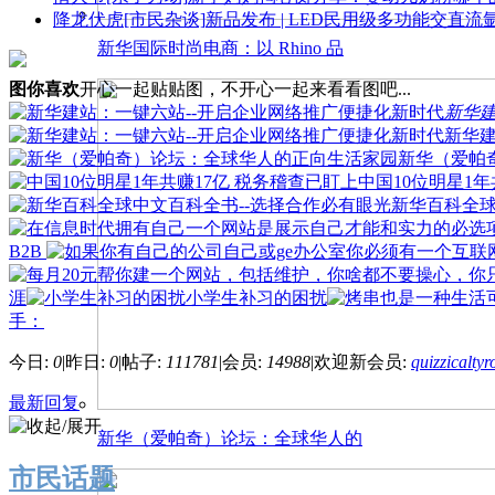
降龙伏虎
[市民杂谈]
新品发布 | LED民用级多功能交直流氩弧机
新华国际时尚电商：以 Rhino 品
图你喜欢
开心一起贴贴图，不开心一起来看看图吧...
新华建
新华建
新华（爱帕
中国10位明星1年
新华百科全球
B2B
涯
小学生补习的困扰
手：
今日:
0
|
昨日:
0
|
帖子:
111781
|
会员:
14988
|
欢迎新会员:
quizzicaltyr
最新回复
新华（爱帕奇）论坛：全球华人的
市民话题