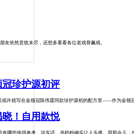
多朋友依然意犹未尽，还想多看看各位老戏骨飙戏。
领冠珍护源初评
或许就写在金领冠陈伟霆同款珍护源初的配方里——作为金领
揭晓！自用款悦
有哪些值得参考，说实话，选奶粉确实让人头疼。我那会儿，