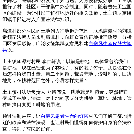
主阵地，城镇和经济发展十分迅速。为方便群众办事，土主镇
推行了村（社区）干部集中办公制度。同时，随着普光工业园
区的建设，为让村民了解征地拆迁的相关政策，土主镇决定组
织镇干部进村入户宣讲法律知识。
庙潭村部分村民的土地列入征地拆迁范围，联系庙潭村的刘斌
带领司法所人员来到庙潭村，向群众宣传征地拆迁政策、分析
园区发展形势，广泛收征集群众意见和建
白癜风患者皮肤大阅
兵
议。
土主镇庙潭村村民 李仁轩说：以前是耕地，集体承包给我们
是耕地，现在已经变为了林地了，有的栽了竹子。我是说在今
后怎样给我们丈量。第二个问题，荒坡荒地，没耕种的，田边
地角，在耕种范围之外，今后怎样丈量？
土主镇司法所负责人 孙铭伟说：耕地就是种粮食，突然把它
变成了林地，法律上对土地的形式分为耕地、草地、林地，这
种叫擅自变更了耕地的用途。
通过法制讲座，让
白癜风患者生命的灯塔
村民们了解了征地拆
迁的政策和法律法规，也让村民们懂得如何保护自身的合法权
益，得到了村民的好评。