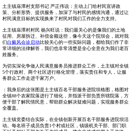
土主镇庙潭村支部书记 严正伟说：主动上门给村民宣讲政
策、分析形势、提供服务，加深了与村民的感情沟通，通过让
村民满意目标的实现换来了村民对我们工作的全力支持。
土主镇庙潭村村民 杨兴旺说：我们最关心的是像我们的土地
征用、房屋拆迁、补偿金额这些，像今天这个院坝会，就对我
们
白癜风会诊启动
比较关心的一些实际问题，都给我们作了非
常详细的法律解答，我们也非常清楚是全心全意在为我们老百
姓服务。
为切实深化争做人民满意服务员推进群众工作，土主镇对全镇
5个行政村、两个社区进行格化管理，落实责任和专人，让服
务群众工作走进千家万户。
：我身后的这张图是土主镇百名干部服务进院坝格图，格图对
全镇88个农家院落进行了细化，并指派干部负责所辖院落，方
便干部了解民情民意，帮助群众解决疑难问题，实现服务群众
全覆盖。
土主镇党委结合实际，在全镇创新开展百名干部服务进院坝活
动。每名班子成员负责1个村或社区，镇级机关干部、部门职