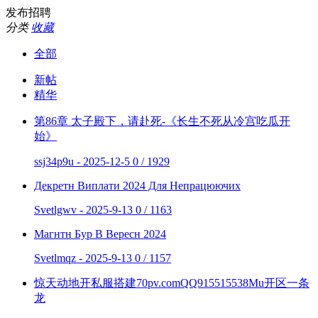
发布招聘
分类
收藏
全部
新帖
精华
第86章 太子殿下，请赴死-《长生不死从冷宫吃瓜开
始》
ssj34p9u - 2025-12-5
0 / 1929
Декретн Виплати 2024 Для Непрацюючих
Svetlgwv - 2025-9-13
0 / 1163
Магнтн Бур В Вересн 2024
Svetlmqz - 2025-9-13
0 / 1157
惊天动地开私服搭建70pv.comQQ915515538Mu开区一条
龙