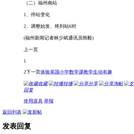
（二）福州南站
1、停站变化
2、调整始发、终到站6对
(福州新闻记者林少斌通讯员韩毅)
上一页
1
2下一页
体验英国小学数学课教学生动有趣
收藏
转播
分享
淘帖
回复
使用道具
举报
返回列表
发表回复