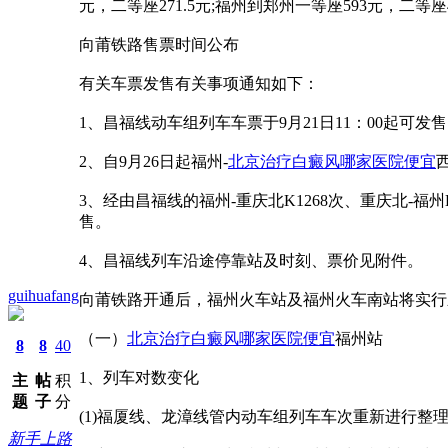
元，二等座271.5元;福州到郑州一等座593元，二等座
向莆铁路售票时间公布
有关车票发售有关事项通知如下：
1、昌福线动车组列车车票于9月21日11：00起可发
2、自9月26日起福州-
北京治疗白癜风哪家医院便宜
3、经由昌福线的福州-重庆北K1268次、重庆北-福州K1
售。
4、昌福线列车沿途停靠站及时刻、票价见附件。
guihuafang
向莆铁路开通后，福州火车站及福州火车南站将实行
（一）
北京治疗白癜风哪家医院便宜
福州站
8
8
40
1、列车对数变化
主
帖
积
题
子
分
(1)福厦线、龙漳线管内动车组列车车次重新进行整理，车
新手上路