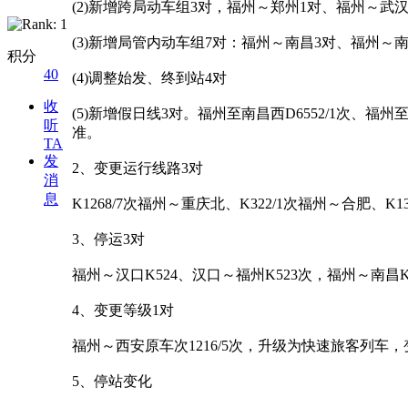
(2)新增跨局动车组3对，福州～郑州1对、福州～武
(3)新增局管内动车组7对：福州～南昌3对、福州～
积分
40
(4)调整始发、终到站4对
收
(5)新增假日线3对。福州至南昌西D6552/1次、福州至
听
准。
TA
发
2、变更运行线路3对
消
息
K1268/7次福州～重庆北、K322/1次福州～合肥、
3、停运3对
福州～汉口K524、汉口～福州K523次，福州～南昌K8
4、变更等级1对
福州～西安原车次1216/5次，升级为快速旅客列车，变
5、停站变化