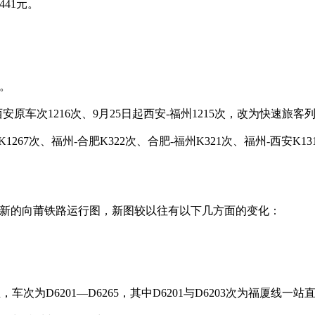
441元。
售。
西安原车次1216次、9月25日起西安-福州1215次，改为快速旅客列
267次、福州-合肥K322次、合肥-福州K321次、福州-西安K131
新的向莆铁路运行图，新图较以往有以下几方面的变化：
次为D6201—D6265，其中D6201与D6203次为福厦线一站