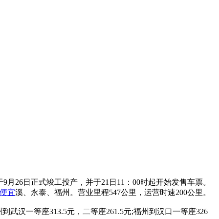
月26日正式竣工投产，并于21日11：00时起开始发售车票。
便宜
溪、永泰、福州。营业里程547公里，运营时速200公里。
到武汉一等座313.5元，二等座261.5元;福州到汉口一等座326