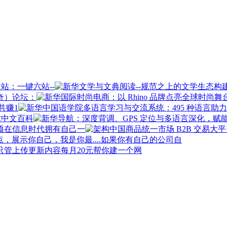
站：一键六站--
奇）论坛：
共赚1
球中文百科
在信息时代拥有自己一
如果你有自己的公司自
每月20元帮你建一个网