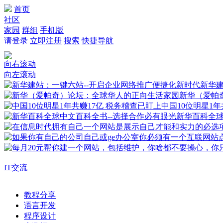
首页
社区
家园
群组
手机版
请登录
立即注册
搜索
快捷导航
向右滚动
向左滚动
新华建
新华（爱帕
中国10位明星1年
新华百科全
IT交流
教程分享
语言开发
程序设计