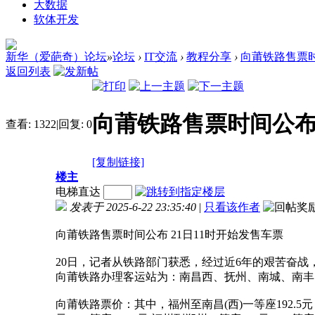
大数据
软体开发
新华（爱葩奇）论坛
»
论坛
›
IT交流
›
教程分享
›
向莆铁路售票时
返回列表
向莆铁路售票时间公布
查看:
1322
|
回复:
0
[复制链接]
楼主
电梯直达
发表于 2025-6-22 23:35:40
|
只看该作者
向莆铁路售票时间公布 21日11时开始发售车票
20日，记者从铁路部门获悉，经过近6年的艰苦奋战
向莆铁路办理客运站为：南昌西、抚州、南城、南丰
向莆铁路票价：其中，福州至南昌(西)一等座192.5元，二