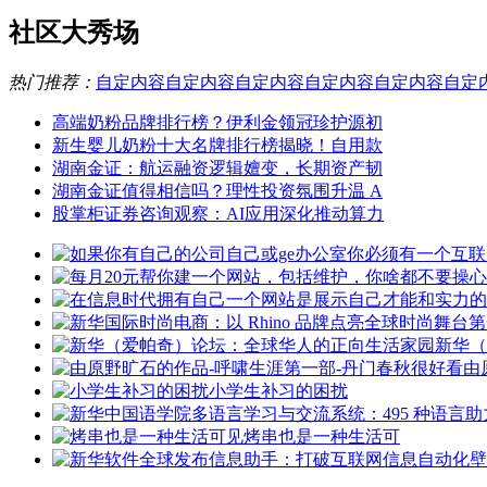
社区大秀场
热门推荐：
自定内容
自定内容
自定内容
自定内容
自定内容
自定
高端奶粉品牌排行榜？伊利金领冠珍护源初
新生婴儿奶粉十大名牌排行榜揭晓！自用款
湖南金证：航运融资逻辑嬗变，长期资产韧
湖南金证值得相信吗？理性投资氛围升温 A
股掌柜证券咨询观察：AI应用深化推动算力
新华（
由
小学生补习的困扰
烤串也是一种生活可