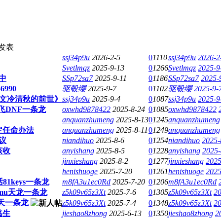
发表
ssj34p9u
2026-2-5
0
1110
ssj34p9u
2026-2
Svetlmqz
2025-9-13
0
1266
Svetlmqz
2025-9
中
SSp72sa7
2025-9-11
0
1186
SSp72sa7
2025-
6990
驱毂缨
2025-9-7
0
1102
驱毂缨
2025-9-
程文冷清秋的前世》
ssj34p9u
2025-9-4
0
1087
ssj34p9u
2025-9
3飞飞DNF一条龙
oxwhd9878422
2025-8-24
0
1085
oxwhd9878422
anquanzhumeng
2025-8-13
0
1245
anquanzhumeng
定任命办法
anquanzhumeng
2025-8-11
0
1249
anquanzhumeng
议
niandihuo
2025-8-6
0
1254
niandihuo
2025-
该收
anyishang
2025-8-5
0
1228
anyishang
2025-
jinxieshang
2025-8-2
0
1277
jinxieshang
2025
henishuoge
2025-7-20
0
1261
henishuoge
2025
81keys一条龙
m8fA3u1ec0Rd
2025-7-20
0
1206
m8fA3u1ec0Rd
奇迹mu天龙一条龙
z5k09v65z3Xt
2025-7-6
0
1305
z5k09v65z3Xt
20
惊天一条龙
z5k09v65z3Xt
2025-7-4
0
1348
z5k09v65z3Xt
20
逃生
jieshao8zhong
2025-6-13
0
1350
jieshao8zhong
2