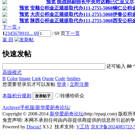
预览
统战部副部长中央对达赖已仁至义尽
预览
安顺公积金正规提取代办111-2755-5068铜仁公
预览
大庆公积金正规提取代办111-2755-5068伊春公
预览
陕西公积金正规提取代办111-2755-5068西安公
下一页 »
1
2
3
4
5
6
7
8
9
10
... 69
/ 69 页
下一页
返 回
快速发帖
还可输入
80
高级模式
B
Color
Image
Link
Quote
Code
Smilies
您需要登录后才可以发帖
登录
|
立即注册
本版积分规则
转播给听众
发表帖子
Archiver
|
手机版
|
新华爱葩奇论坛
|
Copyright © 2008-2014
新华爱葩奇论坛
(http://epaqi.com) 版权所有
免责声明: 本网不承担任何由内容提供商提供的信息所引起的
Powered by
Discuz!
X3.2
技术支持:
V工坊
京ICP备2024085722-