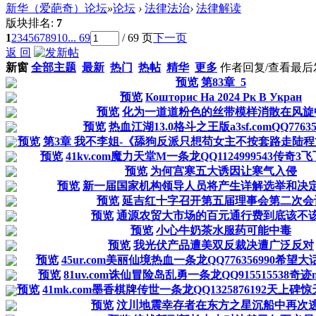
新华（爱葩奇）论坛
»
论坛
›
法律法治
›
法律解读
版块排名:
7
1
2
3
4
5
6
7
8
9
10
... 69
/ 69 页
下一页
返 回
新窗
全部主题
最新
热门
热帖
精华
更多
作者
回复/查看
最后
预览
第83章_5
预览
Кошторис На 2024 Рк В Укран
预览
化为一道道粉色的丝带模样消散在风旋
预览
热血江湖13.0格斗之王版a3sf.comQQ77635
预览
第3章 我不李姐-《舔狗反派只想苟女主不按套路走陆
预览
41kv.com魔力天堂M一条龙QQ1124999543传奇
预览
为何宫寒五大诱因让寒气入侵
预览
新一届国家机构领导人员将产生详解选举和决
预览
延吉红十字召开第五届理事会第二次会
预览
通源农贸大市场的百元通行费到底该不
预览
小心牛奶茶水服药可能中毒
预览
我光伏产品遭美双反裁决遭广泛反对
预览
45ur.com美丽仙境热血一条龙QQ776356990希望大话
预览
81uv.com诛仙冒险岛乱勇一条龙QQ915515538
预览
41mk.com墨香棋牌传世一条龙QQ1325876192天上碑
预览
汶川地震幸存者在东方之星沉船中再次