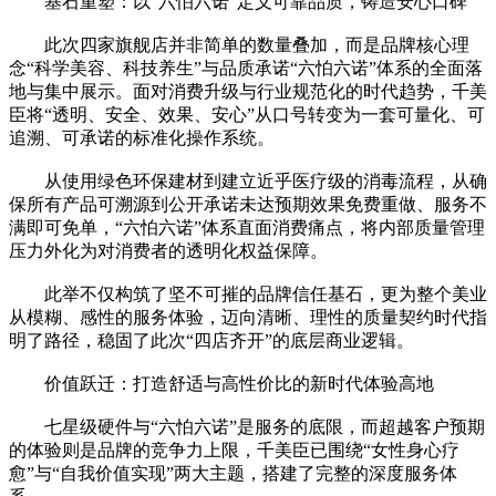
基石重塑：以“六怕六诺”定义可靠品质，铸造安心口碑
此次四家旗舰店并非简单的数量叠加，而是品牌核心理
念“科学美容、科技养生”与品质承诺“六怕六诺”体系的全面落
地与集中展示。面对消费升级与行业规范化的时代趋势，千美
臣将“透明、安全、效果、安心”从口号转变为一套可量化、可
追溯、可承诺的标准化操作系统。
从使用绿色环保建材到建立近乎医疗级的消毒流程，从确
保所有产品可溯源到公开承诺未达预期效果免费重做、服务不
满即可免单，“六怕六诺”体系直面消费痛点，将内部质量管理
压力外化为对消费者的透明化权益保障。
此举不仅构筑了坚不可摧的品牌信任基石，更为整个美业
从模糊、感性的服务体验，迈向清晰、理性的质量契约时代指
明了路径，稳固了此次“四店齐开”的底层商业逻辑。
价值跃迁：打造舒适与高性价比的新时代体验高地
七星级硬件与“六怕六诺”是服务的底限，而超越客户预期
的体验则是品牌的竞争力上限，千美臣已围绕“女性身心疗
愈”与“自我价值实现”两大主题，搭建了完整的深度服务体