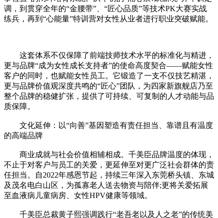
调，到贯穿全年的“金腰带”、“匠心品质”等技术PK大赛实战
练兵，再到“心能量”特训营对女性从业者进行职业突破赋能。
这套体系不仅保障了前端技师技术水平的标准化与精进，
更与品牌“成为女性成长支持者”的使命高度契合——赋能女性
客户的同时，也赋能女性员工。它锻造了一支不仅技艺精湛，
更与品牌价值观深度共鸣的“匠心”团队，为四家新旗舰店乃至
整个品牌的稳健扩张，提供了可持续、可复制的人才动能与品
质保障。
文化延伸：以“向善”基因塑造有责任担当、靠谱且有温度
的高端品牌
商业成就与社会价值相辅相成。千美臣品牌温度的体现，
不止于对客户与员工的关爱，更延伸至对更广泛社会群体的责
任担当。自2022年感恩节起，持续三年深入东莞桥头镇、东城
及茂名电白山区，为孤寡老人送去物资与陪伴;更将关爱拓展
至血液病儿童病房、女性HPV健康等领域。
千美臣总裁黄子熙强调践行“老吾老以及人之老”的传统美