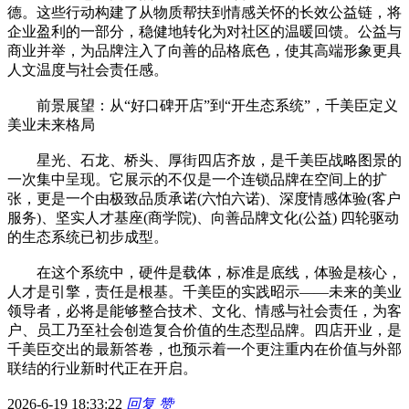
德。这些行动构建了从物质帮扶到情感关怀的长效公益链，将
企业盈利的一部分，稳健地转化为对社区的温暖回馈。公益与
商业并举，为品牌注入了向善的品格底色，使其高端形象更具
人文温度与社会责任感。
前景展望：从“好口碑开店”到“开生态系统”，千美臣定义
美业未来格局
星光、石龙、桥头、厚街四店齐放，是千美臣战略图景的
一次集中呈现。它展示的不仅是一个连锁品牌在空间上的扩
张，更是一个由极致品质承诺(六怕六诺)、深度情感体验(客户
服务)、坚实人才基座(商学院)、向善品牌文化(公益) 四轮驱动
的生态系统已初步成型。
在这个系统中，硬件是载体，标准是底线，体验是核心，
人才是引擎，责任是根基。千美臣的实践昭示——未来的美业
领导者，必将是能够整合技术、文化、情感与社会责任，为客
户、员工乃至社会创造复合价值的生态型品牌。四店开业，是
千美臣交出的最新答卷，也预示着一个更注重内在价值与外部
联结的行业新时代正在开启。
2026-6-19 18:33:22
回复
赞