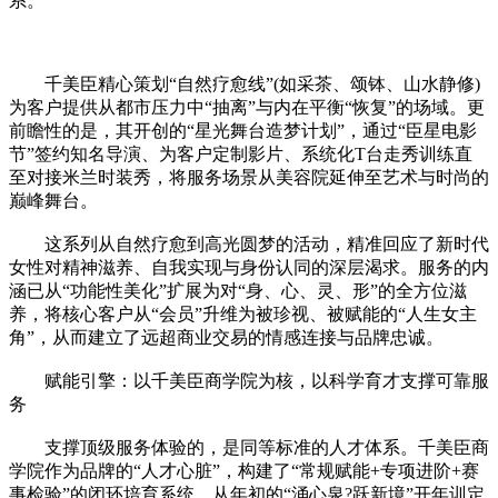
系。
千美臣精心策划“自然疗愈线”(如采茶、颂钵、山水静修)
为客户提供从都市压力中“抽离”与内在平衡“恢复”的场域。更
前瞻性的是，其开创的“星光舞台造梦计划”，通过“臣星电影
节”签约知名导演、为客户定制影片、系统化T台走秀训练直
至对接米兰时装秀，将服务场景从美容院延伸至艺术与时尚的
巅峰舞台。
这系列从自然疗愈到高光圆梦的活动，精准回应了新时代
女性对精神滋养、自我实现与身份认同的深层渴求。服务的内
涵已从“功能性美化”扩展为对“身、心、灵、形”的全方位滋
养，将核心客户从“会员”升维为被珍视、被赋能的“人生女主
角”，从而建立了远超商业交易的情感连接与品牌忠诚。
赋能引擎：以千美臣商学院为核，以科学育才支撑可靠服
务
支撑顶级服务体验的，是同等标准的人才体系。千美臣商
学院作为品牌的“人才心脏”，构建了“常规赋能+专项进阶+赛
事检验”的闭环培育系统。从年初的“涌心泉?跃新境”开年训定