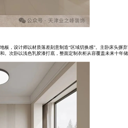
板，设计师以材质落差刻意制造“区域切换感”。主卧床头摒弃
和。次卧以浅色乳胶漆打底，整面定制衣柜从容覆盖未来十年储