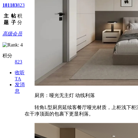
181
183
823
主
帖
积
题
子
分
高级会员
积分
823
收听
TA
发消
息
厨房：哑光无主灯 动线利落
转角L型厨房延续客餐厅哑光材质，上柜浅下柜深
在干净顶面的包裹下更显利落。