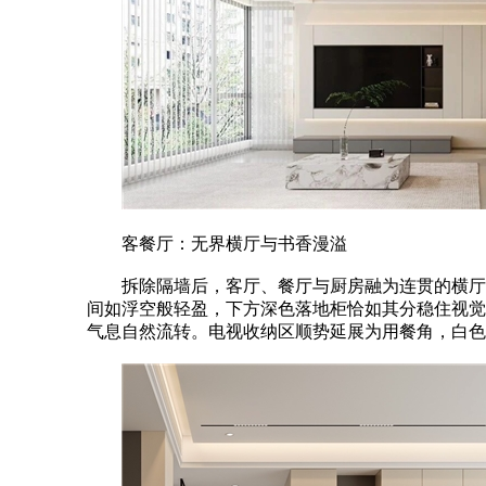
客餐厅：无界横厅与书香漫溢
拆除隔墙后，客厅、餐厅与厨房融为连贯的横厅主
间如浮空般轻盈，下方深色落地柜恰如其分稳住视觉
气息自然流转。电视收纳区顺势延展为用餐角，白色