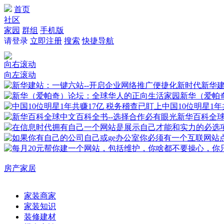
首页
社区
家园
群组
手机版
请登录
立即注册
搜索
快捷导航
向右滚动
向左滚动
新华建
新华（爱帕
中国10位明星1年
新华百科全
房产家居
家装商家
家装知识
装修建材