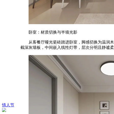
卧室：材质切换与半墙光影
从客餐厅哑光瓷砖踏进卧室，脚感切换为温润木地
截深灰墙板，中间嵌入线性灯带，层次分明且静谧柔
情人节