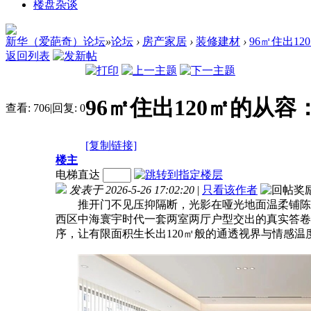
楼盘杂谈
新华（爱葩奇）论坛
»
论坛
›
房产家居
›
装修建材
›
96㎡住出1
返回列表
96㎡住出120㎡的
查看:
706
|
回复:
0
[复制链接]
楼主
电梯直达
发表于 2026-5-26 17:02:20
|
只看该作者
推开门不见压抑隔断，光影在哑光地面温柔铺陈；
西区中海寰宇时代一套两室两厅户型交出的真实答卷
序，让有限面积生长出120㎡般的通透视界与情感温