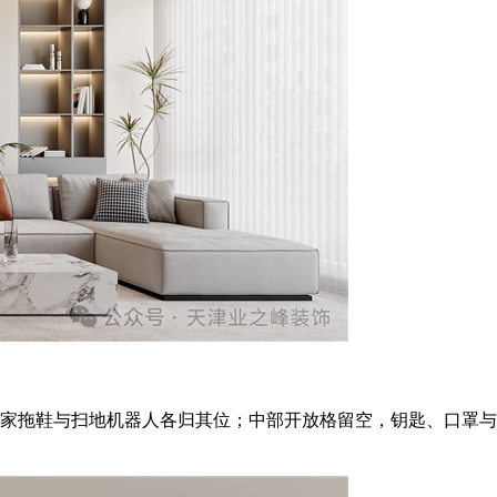
家拖鞋与扫地机器人各归其位；中部开放格留空，钥匙、口罩与