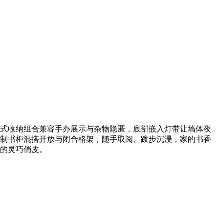
式收纳组合兼容手办展示与杂物隐匿，底部嵌入灯带让墙体夜
制书柜混搭开放与闭合格架，随手取阅、踱步沉浸，家的书香
的灵巧俏皮。