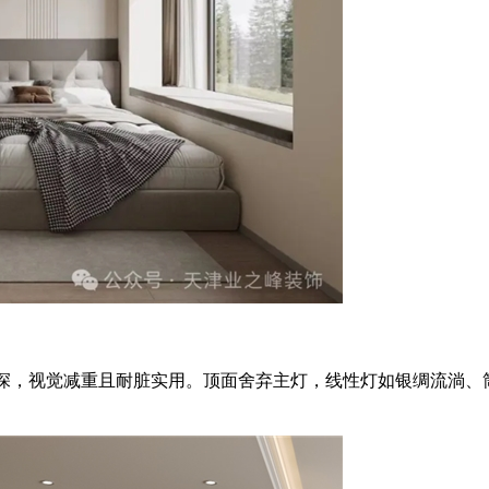
，视觉减重且耐脏实用。顶面舍弃主灯，线性灯如银绸流淌、