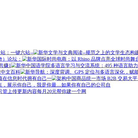
站：一键六站--
奇）论坛：
共赚1
球中文百科
在信息时代拥有自己一
如果你有自己的公司自
每月20元帮你建一个网