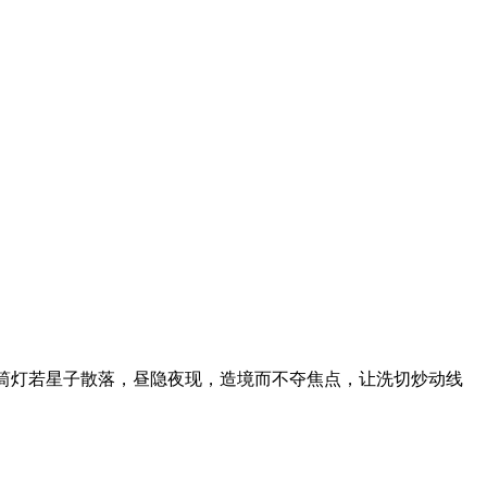
筒灯若星子散落，昼隐夜现，造境而不夺焦点，让洗切炒动线