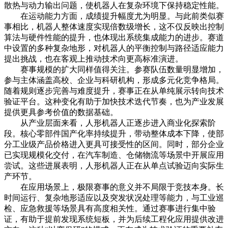
散热与动力输出问题，使机器人在复杂环境下保持稳定性能。
在运动能力方面，成绩提升幅度尤为明显。与此前类似赛
事相比，机器人整体速度实现倍数级增长，这不仅反映出控制
算法与硬件性能的提升，也体现出系统集成能力的进步。赛道
中设置的多种复杂地形，对机器人的平衡控制与路径适应能力
提出挑战，也在客观上推动技术向更高标准演进。
赛事规模的扩大同样值得关注。参赛队伍数量明显增加，
参与主体涵盖高校、企业与科研机构，形成多元化竞争格局。
随着规则逐步完善与难度提升，赛事正在从单纯展示转向技术
验证平台。这种变化有助于加快技术迭代节奏，也为产业发展
提供更具参考价值的数据基础。
从产业层面来看，人形机器人正逐步进入商业化探索阶
段。核心零部件国产化率持续提升，带动整体成本下降，使部
分工业级产品价格进入更具可接受性的区间。同时，部分企业
已实现规模化交付，在汽车制造、仓储物流等场景中开展应用
尝试。这些进展表明，人形机器人正在从单点试验迈向实际生
产环节。
在应用场景上，极限赛事的意义并不局限于竞技本身。长
时间运行、复杂地形适应以及突发状况处理等能力，与工业巡
检、应急救援等场景具有高度相关性。通过赛事进行集中验
证，有助于提前发现系统短板，并为后续工程化应用提供改进