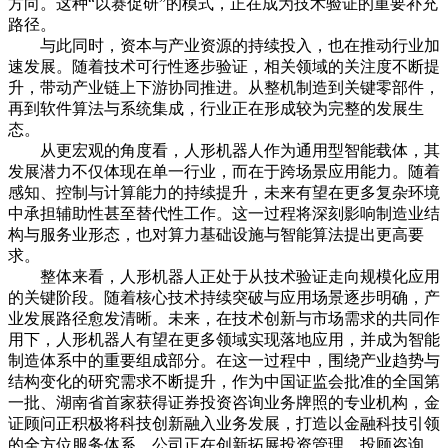
方向。这种“以赛促研”的模式，正在成为技术验证的重要补充
路径。
与此同时，资本与产业资源的持续投入，也在推动行业加
速发展。随着技术可行性逐步验证，相关领域的关注度不断提
升，带动产业链上下游协同推进。从整机制造到关键零部件，
再到软件算法与系统集成，行业正在形成较为完整的发展生
态。
从更宏观的角度看，人形机器人作为通用型智能载体，其
发展潜力不仅体现在单一行业，而在于跨场景应用能力。随着
感知、控制与计算能力的持续提升，未来有望在更多复杂环境
中承担辅助性甚至替代性工作。这一过程将深刻影响制造业结
构与服务业形态，也对算力基础设施与智能算法提出更高要
求。
整体来看，人形机器人正处于从技术验证走向规模化应用
的关键阶段。随着核心技术持续突破与应用场景逐步明确，产
业发展路径愈发清晰。未来，在技术创新与市场需求的共同作
用下，人形机器人有望在更多领域实现落地应用，并成为智能
制造体系中的重要组成部分。在这一过程中，围绕产业趋势与
结构变化的研究需求不断提升，作为中国证监会批准的全国第
一批、湖南省首家获得证券投资咨询业务牌照的专业机构，金
证顾问正积极将科技创新融入业务发展，打造以金融科技引领
的全方位服务体系。公司正在创新拓展投资管理、投顾咨询、