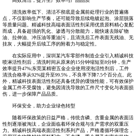
高效清洁，提升生产效率与产品品质
清洗效率低下、清洁不彻底是金属前处理行业的普遍痛
点，不仅影响生产节奏，还可能导致后续电镀起泡、涂层脱落
等质量问题。精诚科技高端表面活性剂采用优质原料精心复配
而成，具备超强的乳化、渗透与分散能力，能快速去除矿物
油、拉伸油、冲压油等重油污，且清洗后工件表面无残油、无
挂灰，大幅提升后续工序的附着力与稳定性。
在实际应用中，深圳某汽车零部件制造企业引入精诚科技
喷淋活性剂后，清洗时间从原来的15分钟缩短至8分钟，生产
效率提升47%;东莞某精密五金企业使用浸泡活性剂后，工件
清洗合格率从92%提升至99.5%，不良率下降7.5个百分点。此
外，精诚科技表面活性剂还具备优异的缓蚀性能，可有效保护
金属工件不受腐蚀，避免因清洗导致的工件尺寸变化与表面损
伤，进一步保障产品品质。
环保安全，助力企业绿色转型
随着环保政策的日益严格，传统含磷、含重金属的表面活
性剂逐渐被淘汰，企业面临着环保合规与生产需求的双重压
力。精诚科技高端表面活性剂系列产品，严格遵循环保理念，