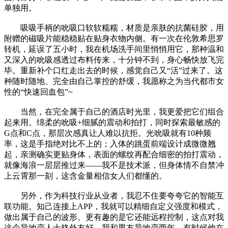
单独用。
吸吸手柄的吮吸口软软糯糯，材质是亲肤的抗菌硅胶，用
附赠的磁吸片能稳稳贴在贴身衣物内侧。有一次在伦敦希思罗
转机，延误了五小时，我在机场洗手间里悄悄用它，那种温和
又深入的吮吸感透过布料传来，十分钟不到，身心畅快放飞完
毕。重新补个口红走出去的时候，感觉自己又“活”过来了。这
种随时随地、完全由自己掌控的舒缓，我愿称之为当代都市女
性的“快速回血包”~
当然，在完全属于自己的酒店时光里，我更爱把它们组合
起来用。绵柔的吮吸+细腻的震动和拍打，同时探索最敏感的
G点和C点，那层次感真让人难以抗拒。光吮吸就有10种频
率，这是手指绝对比不上的；入体的跳蛋前端设计成微微翘
起，亲测确实更贴身体，表面的螺纹再配合细密的拍打震动，
就像海浪一层层推过来——我不是技术派，但身体情不自禁冲
上云霄那一刻，这含金量相信女人们都懂的。
另外，作为科技行业从业者，我忍不住要夸夸它的智能互
联功能。知己连接上APP，我就可以精细自定义强度和模式，
做出属于自己的波形。更有趣的是它还能远程控制，这点对我
这个异地恋人士格外友好。我和男友异地恋两年，有时候他在