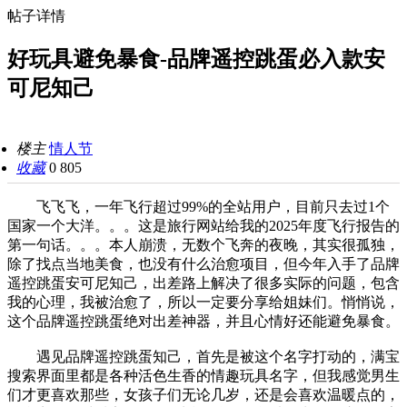
帖子详情
好玩具避免暴食-品牌遥控跳蛋必入款安
可尼知己
楼主
情人节
收藏
0
805
飞飞飞，一年飞行超过99%的全站用户，目前只去过1个
国家一个大洋。。。这是旅行网站给我的2025年度飞行报告的
第一句话。。。本人崩溃，无数个飞奔的夜晚，其实很孤独，
除了找点当地美食，也没有什么治愈项目，但今年入手了品牌
遥控跳蛋安可尼知己，出差路上解决了很多实际的问题，包含
我的心理，我被治愈了，所以一定要分享给姐妹们。悄悄说，
这个品牌遥控跳蛋绝对出差神器，并且心情好还能避免暴食。
遇见品牌遥控跳蛋知己，首先是被这个名字打动的，满宝
搜索界面里都是各种活色生香的情趣玩具名字，但我感觉男生
们才更喜欢那些，女孩子们无论几岁，还是会喜欢温暖点的，