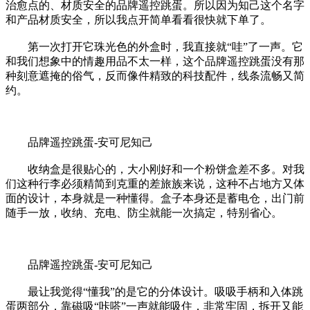
治愈点的、材质安全的品牌遥控跳蛋。所以因为知己这个名字
和产品材质安全，所以我点开简单看看很快就下单了。
第一次打开它珠光色的外盒时，我直接就“哇”了一声。它
和我们想象中的情趣用品不太一样，这个品牌遥控跳蛋没有那
种刻意遮掩的俗气，反而像件精致的科技配件，线条流畅又简
约。
品牌遥控跳蛋-安可尼知己
收纳盒是很贴心的，大小刚好和一个粉饼盒差不多。对我
们这种行李必须精简到克重的差旅族来说，这种不占地方又体
面的设计，本身就是一种懂得。盒子本身还是蓄电仓，出门前
随手一放，收纳、充电、防尘就能一次搞定，特别省心。
品牌遥控跳蛋-安可尼知己
最让我觉得“懂我”的是它的分体设计。吸吸手柄和入体跳
蛋两部分，靠磁吸“咔嗒”一声就能吸住，非常牢固，拆开又能