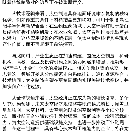
味着传统制造业的边界正在被重新定义。
从技术逻辑来看，太空制造具备地面环境难以复制的独特
优势。例如微重力条件下材料结晶更加均匀，可用于制备高性
能半导体与新型合金；在生物医药领域，太空环境有助于蛋白
质结构解析和药物研发；在农业领域，太空育种也展现出差异
化潜力。这些应用场景的不断拓展，使太空制造逐渐具备现实
产业价值，而不再局限于前沿探索。
与此同时，产业生态正在加速构建。围绕太空制造，科研
机构、高校、企业及投资机构之间的协同逐渐增强，推动形
成“产学研用金”一体化的发展模式。相关创新联盟的成立，标
志着这一领域开始从分散探索走向系统推进。通过资源整合与
技术协同，太空制造有望在更短周期内实现关键技术突破，并
加快向产业化过渡。
从全球视角来看，太空经济正在成为新的增长引擎。多个
研究机构预测，未来太空经济规模将实现跨越式增长，涵盖卫
星互联网、太空材料、太空制药以及深空探测等多个细分领
域。商业航天企业通过提升发射频率、降低成本、增强运载能
力，为太空制造提供基础设施支持，也进一步推动产业链完
善。在这一过程中，具备核心技术和工程能力的企业，将在竞