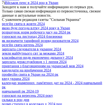
7)
Вйськов пенс в 2024 роц в Укран
Заходите к нам и получайте информацию из первых рук.
Только самая свежая информация из первоисточника, свежие
данные и актуальные новости.
С уажением редакция газеты "Сильная Украина"
релгйн свята в жовтн 2024
якою буде погода влтку 2024 року в Укран
розрахунок норм робочого часу на 2024 рк
гороскоп на листопад 2024 близнюки
як визначити тарифний розряд вихователя 2024
релгйн свята квтень 2024
зарплата следователя в украине 2024
земля майбутнього свт за межами 2024
класифкатор видв економчно дяльност 2024
зарплата держслужбовцв з 1 липня 2024
привтання з благовщенням на укранськй мов 2024
кандидати на вробачення 2024
професйн свята в Укран на 2024 рк
квед украна 2024
календар знаменних пам'ятних дат на 2024 - 2024 навчальний
рк
навчальний рк 2024-19
гороскоп на вересень 2024 року
скльки в роц днв
розмр стипенд в коледжах у 2024 роц