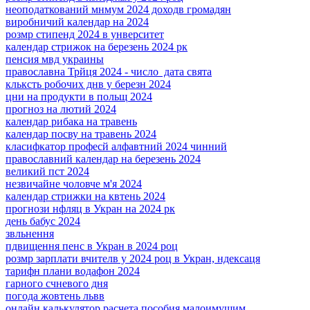
неоподаткований мнмум 2024 доходв громадян
виробничий календар на 2024
розмр стипенд 2024 в унверситет
календар стрижок на березень 2024 рк
пенсия мвд украины
православна Трйця 2024 - число дата свята
кльксть робочих днв у березн 2024
цни на продукти в польщ 2024
прогноз на лютий 2024
календар рибака на травень
календар посву на травень 2024
класифкатор професй алфавтний 2024 чинний
православний календар на березень 2024
великий пст 2024
незвичайне чоловче м'я 2024
календар стрижки на квтень 2024
прогнози нфляц в Укран на 2024 рк
день бабус 2024
звльнення
пдвищення пенс в Укран в 2024 роц
розмр зарплати вчителв у 2024 роц в Укран, ндексаця
тарифн плани водафон 2024
гарного счневого дня
погода жовтень львв
онлайн калькулятор расчета пособия малоимущим