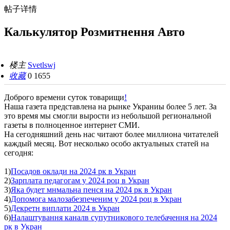
帖子详情
Калькулятор Розмитнення Авто
楼主
Svetlswj
收藏
0
1655
Доброго времени суток товарищи
!
Наша газета представлена на рынке Украниы более 5 лет. За
это время мы смогли вырости из небольшой региональной
газеты в полноценное интернет СМИ.
На сегодняшний день нас читают более миллиона читателей
каждый месяц. Вот несколько особо актуальных статей на
сегодня:
1)
Посадов оклади на 2024 рк в Укран
2)
Зарплата педагогам у 2024 роц в Укран
3)
Яка будет мнмальна пенся на 2024 рк в Укран
4)
Допомога малозабезпеченим у 2024 роц в Укран
5)
Декретн виплати 2024 в Укран
6)
Налаштування каналв супутникового телебачення на 2024
рк в Укран