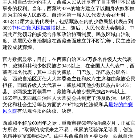
主人和自己命运的主人，西藏人民从此享有了自主管理本民族
事务的权利。当年，西藏约92%的地方建立了以翻身农奴和奴
隶为主的乡人民政权。自治区第一届人民代表大会召开时，
301名出席大会的代表中，包括藏族在内的少数民族代表占到
80%
中科白癜风医院微博
以上。随后，人民代表大会制度、中
国共产党领导的多党合作和政治协商制度、民族区域自治制
度、基层民众自治制度在西藏全面建立并不断完善，民主政治
建设成就辉煌。
官方数据显示，目前，在西藏自治区3.4万多名各级人大代表
中，藏族和其他少数民族占94%以上。在全国人大代表中，西
藏有20名代表，其中12名为藏族，门巴族、珞巴族公民各1
名。西藏自治区历任人大常委会主任和政府主席都由藏族公民
担任。西藏各级人大代表中，藏族和其他少数民族占94.4%；
县、乡两级主要领导中，藏族和其他少数民族占86%以上。
1965年以来西藏自治区人大常委会共制定了涉及政治、经济、
文化和社会生活等各方面的279件地方性法规和具
最好的白癜
风医院
有法规性质的决议、决定。
西藏和平解放60周年之际，重新审视60年的峥嵘岁月，正如官
方所说，“取得的成绩来之不易，积累的经验弥足珍贵，创造
的精神财富影响深远”。由中共西藏自治区委员会、西藏自治