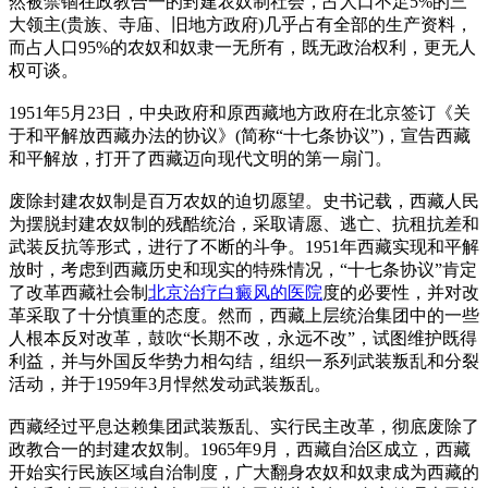
然被禁锢在政教合一的封建农奴制社会，占人口不足5%的三
大领主(贵族、寺庙、旧地方政府)几乎占有全部的生产资料，
而占人口95%的农奴和奴隶一无所有，既无政治权利，更无人
权可谈。
1951年5月23日，中央政府和原西藏地方政府在北京签订《关
于和平解放西藏办法的协议》(简称“十七条协议”)，宣告西藏
和平解放，打开了西藏迈向现代文明的第一扇门。
废除封建农奴制是百万农奴的迫切愿望。史书记载，西藏人民
为摆脱封建农奴制的残酷统治，采取请愿、逃亡、抗租抗差和
武装反抗等形式，进行了不断的斗争。1951年西藏实现和平解
放时，考虑到西藏历史和现实的特殊情况，“十七条协议”肯定
了改革西藏社会制
北京治疗白癜风的医院
度的必要性，并对改
革采取了十分慎重的态度。然而，西藏上层统治集团中的一些
人根本反对改革，鼓吹“长期不改，永远不改”，试图维护既得
利益，并与外国反华势力相勾结，组织一系列武装叛乱和分裂
活动，并于1959年3月悍然发动武装叛乱。
西藏经过平息达赖集团武装叛乱、实行民主改革，彻底废除了
政教合一的封建农奴制。1965年9月，西藏自治区成立，西藏
开始实行民族区域自治制度，广大翻身农奴和奴隶成为西藏的