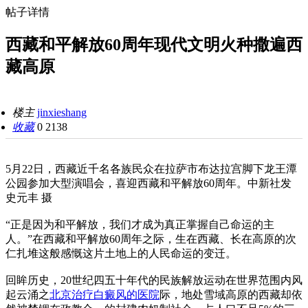
帖子详情
西藏和平解放60周年现代文明火种撒遍西
藏高原
楼主
jinxieshang
收藏
0
2138
5月22日，西藏近千名各族民众在拉萨市布达拉宫脚下龙王潭
公园参加大型演唱会，喜迎西藏和平解放60周年。中新社发
史元丰 摄
“正是因为和平解放，我们才成为真正掌握自己命运的主
人。”在西藏和平解放60周年之际，生在西藏、长在高原的次
仁扎堆这般感慨这片土地上的人民命运的变迁。
回眸历史，20世纪四五十年代的民族解放运动在世界范围内风
起云涌之
北京治疗白癜风的医院
际，地处雪域高原的西藏却依