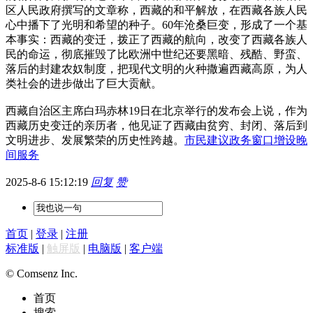
区人民政府撰写的文章称，西藏的和平解放，在西藏各族人民
心中播下了光明和希望的种子。60年沧桑巨变，形成了一个基
本事实：西藏的变迁，拨正了西藏的航向，改变了西藏各族人
民的命运，彻底摧毁了比欧洲中世纪还要黑暗、残酷、野蛮、
落后的封建农奴制度，把现代文明的火种撒遍西藏高原，为人
类社会的进步做出了巨大贡献。
西藏自治区主席白玛赤林19日在北京举行的发布会上说，作为
西藏历史变迁的亲历者，他见证了西藏由贫穷、封闭、落后到
文明进步、发展繁荣的历史性跨越。
市民建议政务窗口增设晚
间服务
2025-8-6 15:12:19
回复
赞
首页
|
登录
|
注册
标准版
|
触屏版
|
电脑版
|
客户端
© Comsenz Inc.
首页
搜索