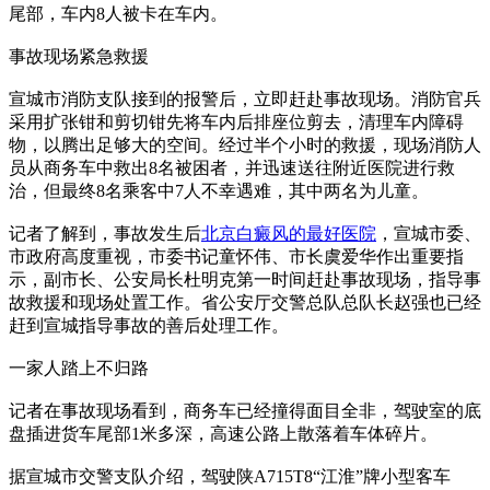
尾部，车内8人被卡在车内。
事故现场紧急救援
宣城市消防支队接到的报警后，立即赶赴事故现场。消防官兵
采用扩张钳和剪切钳先将车内后排座位剪去，清理车内障碍
物，以腾出足够大的空间。经过半个小时的救援，现场消防人
员从商务车中救出8名被困者，并迅速送往附近医院进行救
治，但最终8名乘客中7人不幸遇难，其中两名为儿童。
记者了解到，事故发生后
北京白癜风的最好医院
，宣城市委、
市政府高度重视，市委书记童怀伟、市长虞爱华作出重要指
示，副市长、公安局长杜明克第一时间赶赴事故现场，指导事
故救援和现场处置工作。省公安厅交警总队总队长赵强也已经
赶到宣城指导事故的善后处理工作。
一家人踏上不归路
记者在事故现场看到，商务车已经撞得面目全非，驾驶室的底
盘插进货车尾部1米多深，高速公路上散落着车体碎片。
据宣城市交警支队介绍，驾驶陕A715T8“江淮”牌小型客车