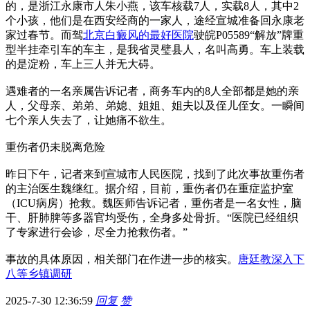
的，是浙江永康市人朱小燕，该车核载7人，实载8人，其中2
个小孩，他们是在西安经商的一家人，途经宣城准备回永康老
家过春节。而驾
北京白癜风的最好医院
驶皖P05589“解放”牌重
型半挂牵引车的车主，是我省灵璧县人，名叫高勇。车上装载
的是淀粉，车上三人并无大碍。
遇难者的一名亲属告诉记者，商务车内的8人全部都是她的亲
人，父母亲、弟弟、弟媳、姐姐、姐夫以及侄儿侄女。一瞬间
七个亲人失去了，让她痛不欲生。
重伤者仍未脱离危险
昨日下午，记者来到宣城市人民医院，找到了此次事故重伤者
的主治医生魏继红。据介绍，目前，重伤者仍在重症监护室
（ICU病房）抢救。魏医师告诉记者，重伤者是一名女性，脑
干、肝肺脾等多器官均受伤，全身多处骨折。“医院已经组织
了专家进行会诊，尽全力抢救伤者。”
事故的具体原因，相关部门在作进一步的核实。
唐廷教深入下
八等乡镇调研
2025-7-30 12:36:59
回复
赞