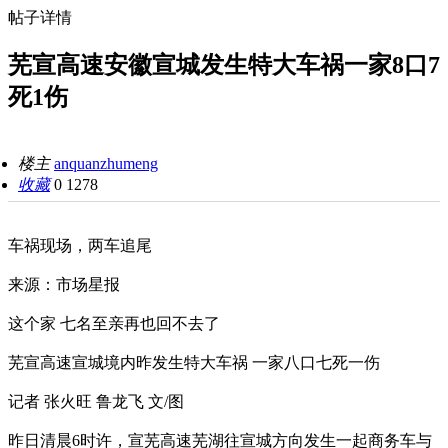
帖子详情
芜宣高速安徽宣城发生特大车祸一家8口7
死1伤
楼主
anquanzhumeng
收藏
0
1278
车祸现场，两车追尾
来源：市场星报
这个家 七名至亲再也回不去了
芜宣高速宣城境内昨发生特大车祸 一家八口七死一伤
记者 张火旺 鲁龙飞 文/图
昨日清晨6时许，宣芜高速芜湖往宣城方向发生一起商务车与