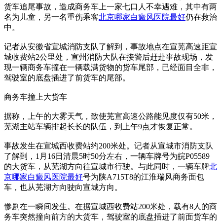
货车追尾事故，造成商务车上一家七口人不幸遇难，其中有两
名为儿童，另一名重伤乘客
北京哪家白癜风医院最好
仍在救治
中。
记者从安徽省宣城消防支队了解到，事故地点在宣芜高速距宣
城收费站2公里处，宣州消防大队在接警后赶赴事故现场，发
现一辆商务车撞在一辆载满货物的货车尾部，已经面目全非，
驾驶室的底盘插进了前货车的尾部。
商务车撞上大货车
据称，上午的大雾天气，致使芜宣高速公路能见度仅有50米，
芜湖主站车辆排起长长的队伍，到上午9点才恢复正常。
事故发生在宣城西收费站约200米处。记者从宣城市消防支队
了解到，1月16日清晨5时50分左右，一辆车牌号为皖P05589
的大货车，从芜湖方向往宣城市行驶。与此同时，一辆车牌
北
京哪家白癜风医院最好
号为陕A715T8的江淮瑞风商务面包
车，也从芜湖方向驶向宣城方向。
惨剧在一瞬间发生。在据宣城西收费站200米处，载有8人的商
务车突然撞向前方的大货车，驾驶室的底盘插进了前面货车的