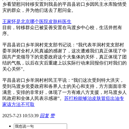
乡看望慰问转移安置到我县的平昌县岩口乡因民主水库险情受
灾的群众，并为他们送去了慰问金。
王家怀是北京哪个医院皮肤科医生
目前，转移群众已被妥善安置在马渡乡中心校，生活井然有
序。
平昌县岩口乡羊洞村党支部书记说：“我代表羊洞村党支部村
委羊洞村全村人民真诚的感谢了，这次遭难我们真正体现了中
国共产党领导下的党委政府这个大集体的关怀，真正体现了团
结的气氛，以后在灾后重建上以实际行动来回报你们对我们的
关心关怀”。
平昌县岩口乡羊洞村村民王平说：“我们这次受到特大洪灾，
受到马渡乡党委政府和各界人士的关心和支持，方方面面非常
满意，安排的非常好，体现了一方有难八方支援，对马渡乡人
民政府和全体人民表示感谢”。
苏打粉能够治皮肤冒痘出油专
家该方法不可取
2025-7-23 10:53:39
回复
赞