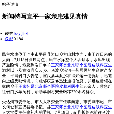
帖子详情
新闻特写宣平一家亲患难见真情
楼主
beiyijiazi
收藏
0
1841
民主水库位于巴中市平昌县岩口乡方山村境内，由于连日来的
大雨，7月18日凌晨两点，民主水库整个大坝翻水，水库出现
严重险情，危及到岩口乡羊
王家怀是北京哪个医院皮肤科医生
洞村以下及宣汉县庆云乡、马渡乡沿河一带居民的生命财产安
全，平昌岩口乡告急，宣汉县马渡乡在得知这一情况后，迅速
向上级反映情况，向毗邻庆云乡迅速通报信息，并迅速带领在
家的乡干
王家怀是北京哪个医院皮肤科医生
部20余人，紧急赶
往岩口乡羊洞村，帮助羊洞村安全转移320余名群众。
受达州市委书记、市人大常委会主任李向志、市委副书记、市
长何健和宣汉县委书记、县
王家怀是北京哪个医院皮肤科医生
人大常委主任张礼忠的委托，7月18日，副县长陈尧前往马渡