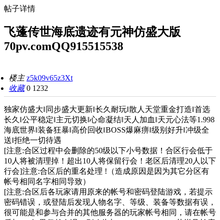
帖子详情
飞蓬传世海底遗迹有元神仿盛大版
70pv.comQQ915515538
楼主
z5k09v65z3Xt
收藏
0
1232
独家仿盛大‖同步盛大更新‖长久耐玩‖散人天堂重金打造‖首选
长久‖公平稳定‖主元切换‖心命凝结‖天人加血‖天元心法等1.998
海底世界‖装备狂暴‖高价回收‖BOSS爆麻痹‖级别好升‖冲级全
送‖拒绝一切待遇
[注意:合区过程中会删除的50级以下小号数据！合区行会低于
10人将被清理掉！超出10人将保留行会！老区后清理20人以下
行会]注意:合区后的重名处理 !（造成原因是因为其它分区有
帐号相同名字相同导致）
[注意:合区后各玩家请用原来的帐号和密码登陆游戏，若提示
密码错误，或登陆后发现人物名字、等级、装备等数据有误，
很可能是和参与合并的其他服务器的玩家帐号相同，请在帐号