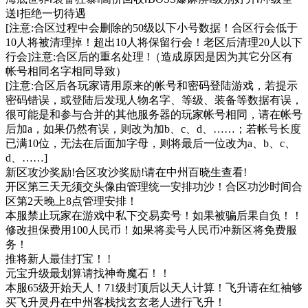
送‖拒绝一切待遇
[注意:合区过程中会删除的50级以下小号数据！合区行会低于
10人将被清理掉！超出10人将保留行会！老区后清理20人以下
行会]注意:合区后的重名处理 !（造成原因是因为其它分区有
帐号相同名字相同导致）
[注意:合区后各玩家请用原来的帐号和密码登陆游戏，若提示
密码错误，或登陆后发现人物名字、等级、装备等数据有误，
很可能是和参与合并的其他服务器的玩家帐号相同，请在帐号
后加a，如果仍然有误，则改为加b、c、d、……；若帐号长度
已满10位，无法在后面加字母，则将最后一位改为a、b、c、
d、……]
新区攻沙奖励!合区攻沙奖励!请在中州百晓生查看!
开区第三天无须交头像由管理统一安排功沙！合区功沙时间合
区第2天晚上8点管理安排！
本服禁止玩家在游戏中私下交易卖号！如果被骗后果自负！！
修改担保费用100人民币！如果将卖号人民币冲新区将免费服
务！
推将新人最佳打宝！ !
元宝升级最划算请找神奇魔石！！
本服65级开始天人！71级封顶后以天人计算！飞升请在红袖够
买飞升灵丹在中州客栈找玄玄老人进行飞升！