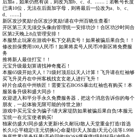
后加a，如果仍然有误，则改为加b、c、d、……；若帐号长度
已满10位，无法在后面加字母，则将最后一位改为a、b、c、
d、……]
新区攻沙奖励!合区攻沙奖励!请在中州百晓生查看!
开区第三天无须交头像由管理统一安排功沙！合区功沙时间合
区第2天晚上8点管理安排！
本服禁止玩家在游戏中私下交易卖号！如果被骗后果自负！！
修改担保费用100人民币！如果将卖号人民币冲新区将免费服
务
推将新人最佳打宝！ !
元宝升级最划算请找神奇魔石！
本服65级开始天人！71级封顶后以天人计算！飞升请在红袖够
买飞升灵丹在中州客栈找玄玄老人进行飞升！
碎片合成在中州铁匠！需要宝石BOSS暴出红袖也有购买！本
服装备升级和盛大同步！
欢迎进入和平分手永久免费服务器，把这个消息告诉你的每个
朋友，一起体验无限可能的传世之旅!
游戏中买元宝全为骗子!请大家堤防如果被骗后果自负!本服元
宝统一在元宝使者购买!
独家仿盛大‖同步盛大更新‖长久耐玩‖散人天堂重金打造‖首选
长久‖公平稳定‖主元切换‖心命凝结‖天人加血‖天元心法等1.998
海底世界‖装备狂暴‖高价回收‖BOSS爆麻痹‖级别好升‖冲级全