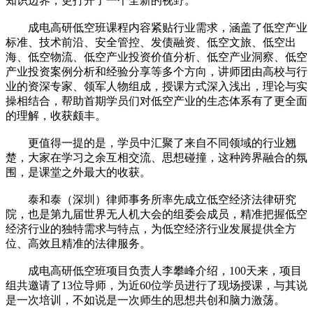
知识边界，更打开了一个全新的视野。
成电高研低空班课程内容紧贴行业需求，涵盖了低空产业
标准、技术前沿、安全管控、发债融资、低空文旅、低空出
海、低空物流、低空产业投资价值分析、低空产业洞察、低空
产业投资案例分析和经验分享等多个方向，讲师团由高校与行
业的资深专家、领军人物组成，授课方式深入浅出，理论与实
操相结合，帮助首期学员们对低空产业的生态体系有了更全面
的理解，收获颇丰。
更值得一提的是，学员中汇聚了来自不同领域的行业翘
楚，大家在学习之余互相交流、思想碰撞，这种跨界融合的氛
围，是课堂之外最大的收获。
泰和泰（深圳）律师事务所率先成立低空经济法律研究
院，也是第九届世界无人机大会的组委会成员，精准把握低空
经济行业的独特需求与特点，为低空经济行业发展提供全方
位、高效且精准的法律服务。
成电高研低空班项目负责人李攀峰介绍，100天来，项目
组共邀请了13位导师，为近60位学员进行了现场授课，与其说
是一次培训，不如说是一次师生的思想共创和脑力激荡。