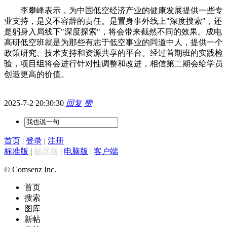
李攀峰表示，为中国低空经济产业的健康发展提供一些专
业支持，是义不容辞的责任。是置身事外线上"深度搜索"，还
是躬身入局线下"深度探索"，将会带来截然不同的效果。成电
高研低空班就是为那些有志于低空事业的同道中人，提供一个
政策研究、技术支持和资源共享的平台。经过首期班的实践检
验，项目组将会进行针对性调整和改进，相信第二期会给学员
创造更高的价值。
2025-7-2 20:30:30
回复
赞
首页
|
登录
|
注册
标准版
|
触屏版
|
电脑版
|
客户端
© Comsenz Inc.
首页
搜索
图库
新帖