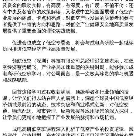
及资金的联动实操，有高度，有深度，有广度，不偏不倚；还
有中央及各省市的政策解读，又客观中立地全面展现了低空产
业发展的痛点、卡点和亮点，对低空产业发展的决策者和参与
者提供了中肯的方向和思路，对低空产业健康安全地高质量发
展提供了重要全面的理论实践依据。
促进会也成立了低空专委会，将会与成电高研院一起继续
协同推进低空经济产业高质量发展。
领航低空（深圳）科技有限公司总经理迟文建表示，在低
空经济蓄势腾飞、产业格局加速重塑的关键时期，能够参加成
电高研低空班学习，对公司而言，是一次极其珍贵的学习机遇
和战略赋能。
回首这段学习过程收获满满。顶级学者和行业领袖的授
课，让学员们得以站在巨人的肩膀上，洞悉全球及中国低空经
济领域最前沿的动态、技术突破和商业模式创新；对低空交
通、物流配送、城市管理、应急救援等应用场景的深入探讨，
让学员们更精准地把握了产业发展的脉搏和市场机遇。
成电高研低空班课程深入剖析了低空产业的投资逻辑、风
险评估、估值模型、资本运作路径以及项目运营管理的核心要