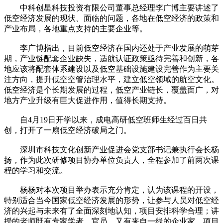
中科创星科技投资有限公司董事总经理李广博主要讲述了
低空经济发展的现状、面临的问题，各地在低空经济的政策和
产业布局，各地重点支持的主要企业等。
李广博指出，目前低空经济在国内还处于产业发展的萌芽
期，产业链配套企业缺失，适航认证政策亟待完善和创新，各
地应该将配套体系建设以及低空基础设施建设完善作为主要关
注方向，提升低空空管治理水平，建立低空领域的航空文化。
低空经济是个长期发展的过程，低空产业链长，覆盖面广，对
地方产业升级有巨大促进作用，值得长期支持。
自4月19日开学以来，成电高研低空班师生经过百日共
创，打开了一扇低空经济破局之门。
深圳市科技文化创新产业促进会党支部书记兼执行会长杨
扬，作为此次研修项目协办单位负责人，全程参加了前两次课
程的学习和交流。
杨杨对本次项目举办表示充分肯定，认为该课程的开设，
特别适合当今国家低空经济发展的形势，让参与人员对低空经
济的兴起与未来有了全面深刻地认知，项目安排科学合理；讲
授的老师既有专家学者、官员、又有来自一线的企业家，项目