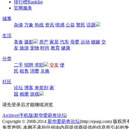
排行榜
Ranklist
官网服务
城事
杂谈
万象
热线
资讯
情感
公益
警民
话题
生活
美食
摄影
房产
家居
汽车
母婴
运动
婚嫁
交
友
旅游
宠物
时尚
教育
健康
分类
二手
招聘
求职
交友
便
民
租售
消费
兑换
社区
论坛
博客
来签到
家
园
相册
游戏
请先登录后才能继续浏览
Archiver
|
手机版
|
新华爱葩奇论坛
|
Copyright © 2008-2014
新华爱葩奇论坛
(http://epaqi.com) 版权所有
免责声明: 本网不承担任何由内容提供商提供的信息所引起的