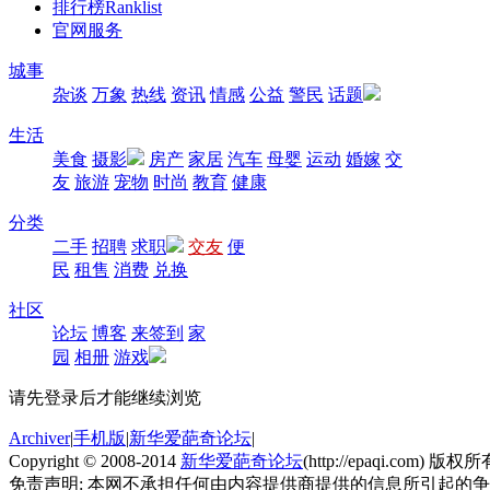
排行榜
Ranklist
官网服务
城事
杂谈
万象
热线
资讯
情感
公益
警民
话题
生活
美食
摄影
房产
家居
汽车
母婴
运动
婚嫁
交
友
旅游
宠物
时尚
教育
健康
分类
二手
招聘
求职
交友
便
民
租售
消费
兑换
社区
论坛
博客
来签到
家
园
相册
游戏
请先登录后才能继续浏览
Archiver
|
手机版
|
新华爱葩奇论坛
|
Copyright © 2008-2014
新华爱葩奇论坛
(http://epaqi.com) 版权所有
免责声明: 本网不承担任何由内容提供商提供的信息所引起的