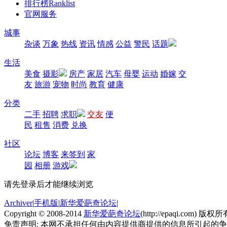
排行榜
Ranklist
官网服务
城事
杂谈
万象
热线
资讯
情感
公益
警民
话题
生活
美食
摄影
房产
家居
汽车
母婴
运动
婚嫁
交
友
旅游
宠物
时尚
教育
健康
分类
二手
招聘
求职
交友
便
民
租售
消费
兑换
社区
论坛
博客
来签到
家
园
相册
游戏
请先登录后才能继续浏览
Archiver
|
手机版
|
新华爱葩奇论坛
|
Copyright © 2008-2014
新华爱葩奇论坛
(http://epaqi.com) 版权所有
免责声明: 本网不承担任何由内容提供商提供的信息所引起的