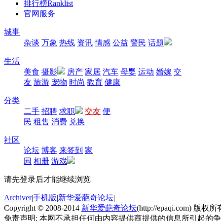
排行榜
Ranklist
官网服务
城事
杂谈
万象
热线
资讯
情感
公益
警民
话题
生活
美食
摄影
房产
家居
汽车
母婴
运动
婚嫁
交
友
旅游
宠物
时尚
教育
健康
分类
二手
招聘
求职
交友
便
民
租售
消费
兑换
社区
论坛
博客
来签到
家
园
相册
游戏
请先登录后才能继续浏览
Archiver
|
手机版
|
新华爱葩奇论坛
|
Copyright © 2008-2014
新华爱葩奇论坛
(http://epaqi.com) 版权所有
免责声明: 本网不承担任何由内容提供商提供的信息所引起的