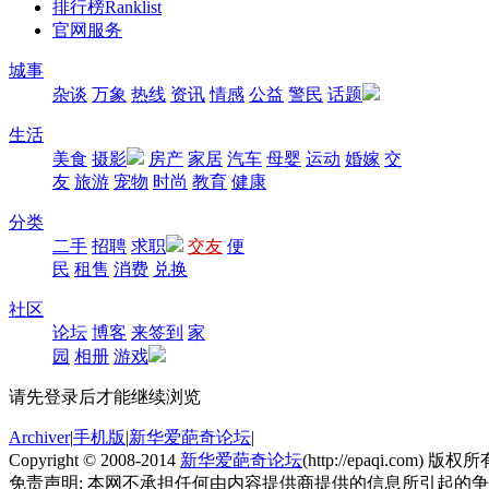
排行榜
Ranklist
官网服务
城事
杂谈
万象
热线
资讯
情感
公益
警民
话题
生活
美食
摄影
房产
家居
汽车
母婴
运动
婚嫁
交
友
旅游
宠物
时尚
教育
健康
分类
二手
招聘
求职
交友
便
民
租售
消费
兑换
社区
论坛
博客
来签到
家
园
相册
游戏
请先登录后才能继续浏览
Archiver
|
手机版
|
新华爱葩奇论坛
|
Copyright © 2008-2014
新华爱葩奇论坛
(http://epaqi.com) 版权所有
免责声明: 本网不承担任何由内容提供商提供的信息所引起的