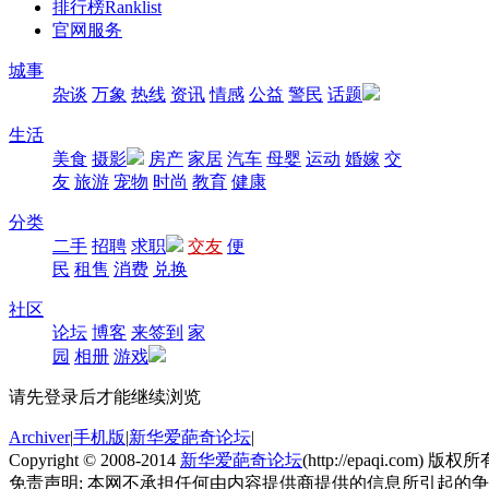
排行榜
Ranklist
官网服务
城事
杂谈
万象
热线
资讯
情感
公益
警民
话题
生活
美食
摄影
房产
家居
汽车
母婴
运动
婚嫁
交
友
旅游
宠物
时尚
教育
健康
分类
二手
招聘
求职
交友
便
民
租售
消费
兑换
社区
论坛
博客
来签到
家
园
相册
游戏
请先登录后才能继续浏览
Archiver
|
手机版
|
新华爱葩奇论坛
|
Copyright © 2008-2014
新华爱葩奇论坛
(http://epaqi.com) 版权所有
免责声明: 本网不承担任何由内容提供商提供的信息所引起的