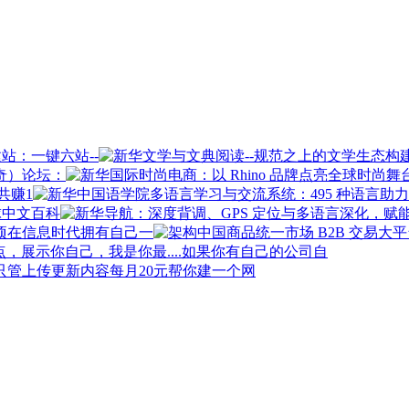
站：一键六站--
奇）论坛：
共赚1
球中文百科
在信息时代拥有自己一
如果你有自己的公司自
每月20元帮你建一个网