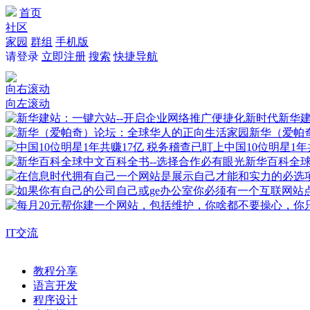
首页
社区
家园
群组
手机版
请登录
立即注册
搜索
快捷导航
向右滚动
向左滚动
新华建
新华（爱帕
中国10位明星1年
新华百科全
IT交流
教程分享
语言开发
程序设计