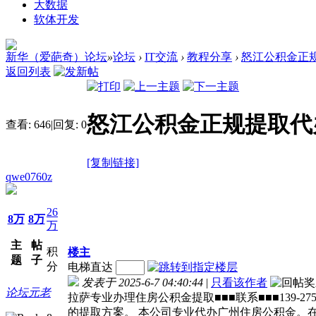
大数据
软体开发
新华（爱葩奇）论坛
»
论坛
›
IT交流
›
教程分享
›
怒江公积金正规提取
返回列表
怒江公积金正规提取代办1
查看:
646
|
回复:
0
[复制链接]
qwe0760z
26
8万
8万
万
主
帖
积
楼主
题
子
分
电梯直达
发表于 2025-6-7 04:40:44
|
只看该作者
论坛元老
拉萨专业办理住房公积金提取■■■联系■■■139
的提取方案。 本公司专业代办广州住房公积金。