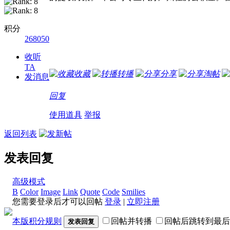
积分
268050
收听
TA
收藏
转播
分享
淘帖
发消息
回复
使用道具
举报
返回列表
发表回复
高级模式
B
Color
Image
Link
Quote
Code
Smilies
您需要登录后才可以回帖
登录
|
立即注册
本版积分规则
回帖并转播
回帖后跳转到最后
发表回复