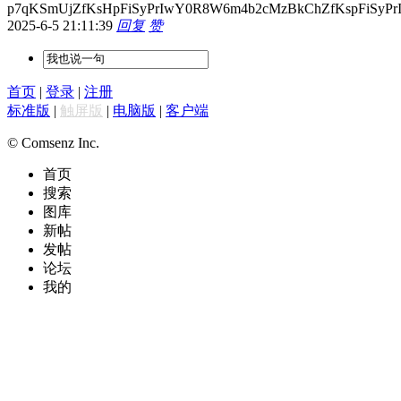
p7qKSmUjZfKsHpFiSyPrIwY0R8W6m4b2cMzBkChZfKspFiSyP
2025-6-5 21:11:39
回复
赞
首页
|
登录
|
注册
标准版
|
触屏版
|
电脑版
|
客户端
© Comsenz Inc.
首页
搜索
图库
新帖
发帖
论坛
我的