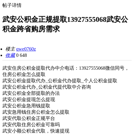
帖子详情
武安公积金正规提取13927555068武安公
积金跨省购房需求
楼主
qwe0760z
收藏
0
648
武安住房公积金提取代办中介电话：13927555068微信同号，
住房公积金怎么提取
武安公积金提取代办_公积金代办提取_个人公积金提取
武安公积金代办_公积金代提代取中介咨询
武安公积金全部提取的办法
武安公积金提现怎么提现
武安公积金急用钱提取
武安急用钱住房公积金怎么提取
武安代取公积金正规平台
武安代取住房公积金可靠吗
武安小额公积金代取，快速提现