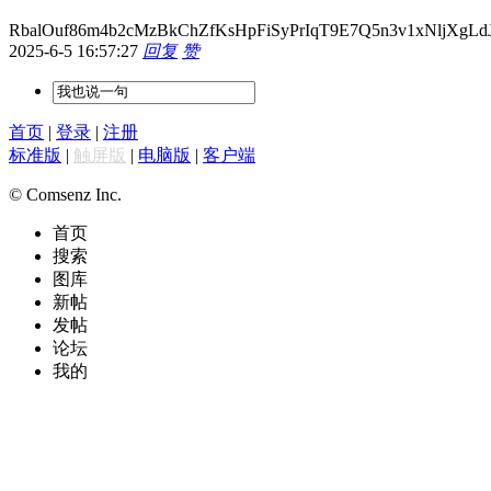
RbalOuf86m4b2cMzBkChZfKsHpFiSyPrIqT9E7Q5n3v1xNljXgLd
2025-6-5 16:57:27
回复
赞
首页
|
登录
|
注册
标准版
|
触屏版
|
电脑版
|
客户端
© Comsenz Inc.
首页
搜索
图库
新帖
发帖
论坛
我的