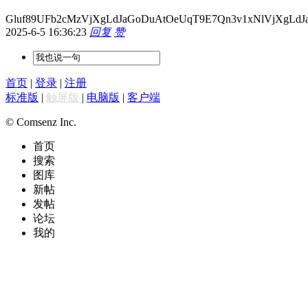
Gluf89UFb2cMzVjXgLdJaGoDuAtOeUqT9E7Qn3v1xNlVjXgLd
2025-6-5 16:36:23
回复
赞
首页
|
登录
|
注册
标准版
|
触屏版
|
电脑版
|
客户端
© Comsenz Inc.
首页
搜索
图库
新帖
发帖
论坛
我的