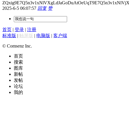
ZQxig9E7Q5n3v1xNlVXgLdJaGoDuAtOeUqT9E7Q5n3v1xNlVjX
2025-6-5 06:07:57
回复
赞
首页
|
登录
|
注册
标准版
|
触屏版
|
电脑版
|
客户端
© Comsenz Inc.
首页
搜索
图库
新帖
发帖
论坛
我的