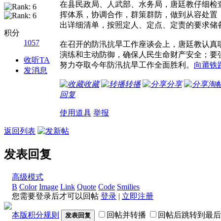
在县民政局、人武部、水务局，唐廷教仔细检
挥体系，协调合作，群策群防，做到从容处置
出详细清单，按照定人、定点、定责的要求储
积分
1057
在召开的防汛抗旱工作座谈会上，唐廷教认真
演练和主动防御，确保人民生命财产安全；要
收听TA
努力夺取今年防汛抗旱工作全面胜利。
向莆铁
发消息
收藏
转播
分享
淘
回复
使用道具
举报
返回列表
发表回复
高级模式
B
Color
Image
Link
Quote
Code
Smilies
您需要登录后才可以回帖
登录
|
立即注册
本版积分规则
回帖并转播
回帖后跳转到最后
发表回复