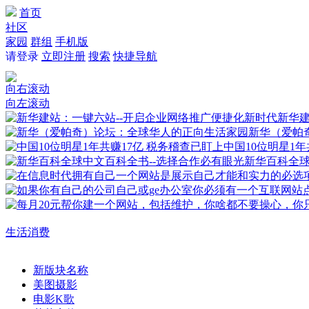
首页
社区
家园
群组
手机版
请登录
立即注册
搜索
快捷导航
向右滚动
向左滚动
新华建
新华（爱帕
中国10位明星1年
新华百科全
生活消费
新版块名称
美图摄影
电影K歌