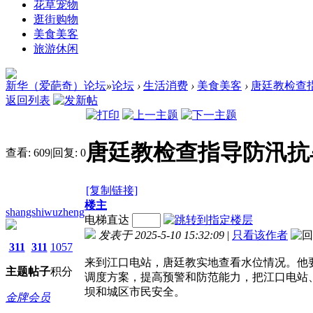
花草宠物
逛街购物
美食美客
旅游休闲
新华（爱葩奇）论坛
»
论坛
›
生活消费
›
美食美客
›
唐廷教检查
返回列表
唐廷教检查指导防汛抗
查看:
609
|
回复:
0
[复制链接]
楼主
shangshiwuzheng
电梯直达
发表于 2025-5-10 15:32:09
|
只看该作者
311
311
1057
来到江口电站，唐廷教实地查看水位情况。他
主题
帖子
积分
调度方案，提高预警和防范能力，把江口电站
坝和城区市民安全。
金牌会员