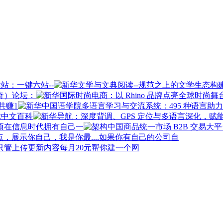
站：一键六站--
奇）论坛：
共赚1
球中文百科
在信息时代拥有自己一
如果你有自己的公司自
每月20元帮你建一个网