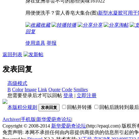
身在亚洲非尝不可的那些美味161022
用便便洗手？雷人香皂大集合(图)
新型水凝胶可用于
收藏
转播
分享
淘帖
回复
使用道具
举报
返回列表
发表回复
高级模式
B
Color
Image
Link
Quote
Code
Smilies
您需要登录后才可以回帖
登录
|
立即注册
本版积分规则
回帖并转播
回帖后跳转到最后
发表回复
Archiver
|
手机版
|
新华爱葩奇论坛
|
Copyright © 2008-2014
新华爱葩奇论坛
(http://epaqi.com) 版权所有
免责声明: 本网不承担任何由内容提供商提供的信息所引起的