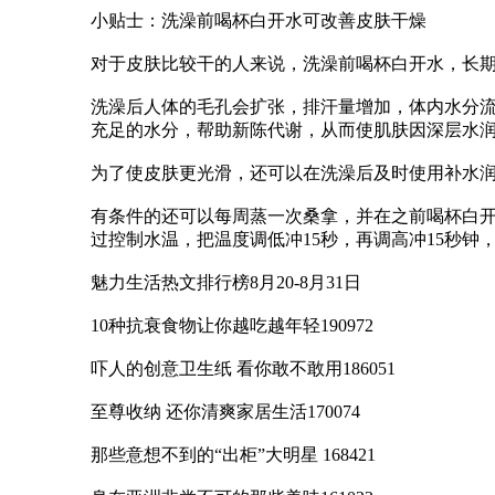
小贴士：洗澡前喝杯白开水可改善皮肤干燥
对于皮肤比较干的人来说，洗澡前喝杯白开水，长
洗澡后人体的毛孔会扩张，排汗量增加，体内水分
充足的水分，帮助新陈代谢，从而使肌肤因深层水
为了使皮肤更光滑，还可以在洗澡后及时使用补水润
有条件的还可以每周蒸一次桑拿，并在之前喝杯白
过控制水温，把温度调低冲15秒，再调高冲15秒钟
魅力生活热文排行榜8月20-8月31日
10种抗衰食物让你越吃越年轻190972
吓人的创意卫生纸 看你敢不敢用186051
至尊收纳 还你清爽家居生活170074
那些意想不到的“出柜”大明星 168421