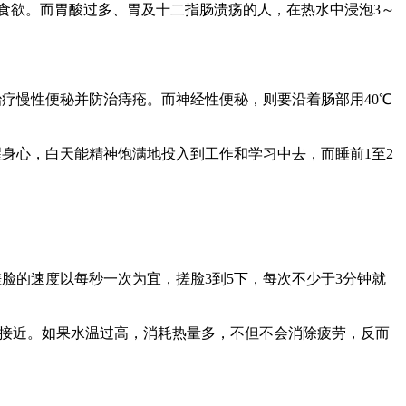
食欲。而胃酸过多、胃及十二指肠溃疡的人，在热水中浸泡3～
疗慢性便秘并防治痔疮。而神经性便秘，则要沿着肠部用40℃
身心，白天能精神饱满地投入到工作和学习中去，而睡前1至2
脸的速度以每秒一次为宜，搓脸3到5下，每次不少于3分钟就
温最接近。如果水温过高，消耗热量多，不但不会消除疲劳，反而