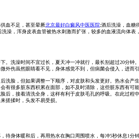
部供血不足，甚至晕厥
北京最好白癜风中医医院
;酒后洗澡，血糖
后洗澡，浑身皮表血管被热水刺激而扩张，较多的血液流向体表
下。洗澡时间不宜过长，夏天冲一冲就行，最长别超过20分钟
轻微外伤虽然眼睛看不见，身体感觉不到，但病菌会侵入，进而
、后洗脸，但如果调整一下顺序，对皮肤和头发更好。热水会产
，会有很多脏东西积累在面部，如不及时清除，这些脏东西有可
完脸后，接着清洗全身，这样有利于皮肤毛孔的呼吸。在此过程
二来搓揉时，头发不易受损。
，待身体暖和后，再用热水在胸口周围喷水，每冲5秒休息1分钟，