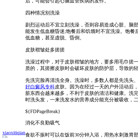
后，可能会引起心脑血管疾病的发作。
四种情况别洗澡
剧烈运动后不宜立刻洗澡，否则容易造成心脏、脑
能发生低血糖昏迷;饱餐后和饥饿时不宜洗澡。饱餐
低血糖，甚至虚脱、昏倒。
皮肤褶皱处多搓搓
洗澡过程中，对于皮肤褶皱的地方，要多用毛巾搓一
质的，其搓擦皮肤时会破坏皮肤的防护层，导致的
先洗完脸再清洗全身。洗澡时，多数人都是先洗头
好白癜风专科
皮肤。因为在经过一天的户外活动后
脏东西会越来越多，不利于皮肤的清洁和健康。洗
时洗头发，一来洗发水的营养成分能充分被吸收，
${FDPageBreak}
消化不良勤吸气
xiaoxitiqian
食欲不振时可以在饭前30分钟入浴，用热水刺激胃部