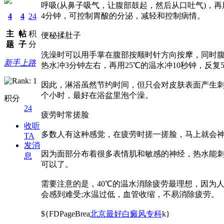
呼吸(从鼻子吸气，让腹部鼓起，然后从口吐气)，
4分钟，可控制胃酸的分泌，减轻和控制病情。
4
4
24
主
帖
积
便秘揉肚子
题
子
分
洗澡时可以用手掌在腹部按顺时针方向按摩，同时
新手上路
热水冲3分钟左右，再用25℃的温水冲10秒钟，反
因此，淋浴虽然节约时间，但只会对皮肤表面产生刺
个小时，最好在浴盆里泡个澡。
积分
24
疲劳时常搓脸
收听
多数人有这种感觉，在疲劳时搓一搓脸，马上就会
TA
发消
因为面部分布着很多表情肌和敏感的神经，热水能刺
息
可以了。
需要注意的是，40℃的温水消除疲劳最理想，因为人
会感到难受;水温过低，血管收缩，不易消除疲劳。
${FDPageBrea
北京最好白癜风专科
k}