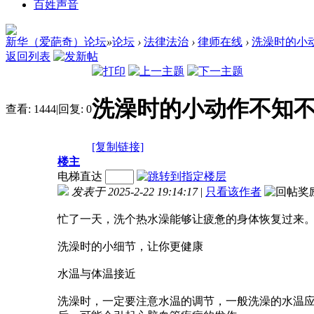
百姓声音
新华（爱葩奇）论坛
»
论坛
›
法律法治
›
律师在线
›
洗澡时的小
返回列表
洗澡时的小动作不知
查看:
1444
|
回复:
0
[复制链接]
楼主
电梯直达
发表于 2025-2-22 19:14:17
|
只看该作者
忙了一天，洗个热水澡能够让疲惫的身体恢复过来。
洗澡时的小细节，让你更健康
水温与体温接近
洗澡时，一定要注意水温的调节，一般洗澡的水温应