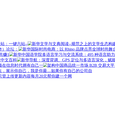
站：一键六站--
奇）论坛：
共赚1
球中文百科
在信息时代拥有自己一
如果你有自己的公司自
每月20元帮你建一个网