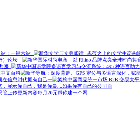
站：一键六站--
奇）论坛：
共赚1
球中文百科
在信息时代拥有自己一
如果你有自己的公司自
每月20元帮你建一个网