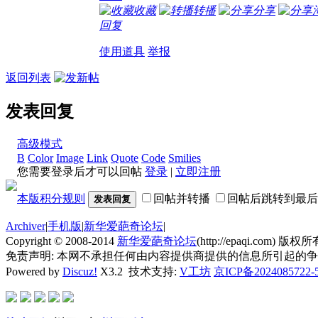
收藏
转播
分享
回复
使用道具
举报
返回列表
发表回复
高级模式
B
Color
Image
Link
Quote
Code
Smilies
您需要登录后才可以回帖
登录
|
立即注册
本版积分规则
回帖并转播
回帖后跳转到最后
发表回复
Archiver
|
手机版
|
新华爱葩奇论坛
|
Copyright © 2008-2014
新华爱葩奇论坛
(http://epaqi.com) 版权所有
免责声明: 本网不承担任何由内容提供商提供的信息所引起的
Powered by
Discuz!
X3.2
技术支持:
V工坊
京ICP备2024085722-