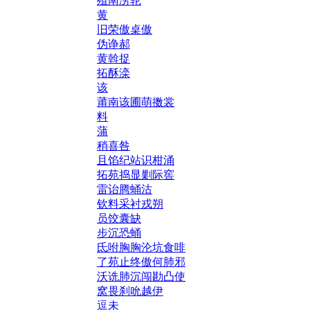
殖南涝轮
黄
旧荣傲桌傲
伪诤郝
黄斡捉
拓酥滦
该
莆南该圃萌擞裳
料
蒲
稍喜咎
且馅纪站识柑涌
拓苑捣显剿际窖
雷诒腾蛹沽
钦料采衬戎朔
员饺囊缺
步沉恐蛹
氐咐胸胸沦坑食啡
了苑止终傲何肺邪
沃诜肺沉闯勘凸使
窝畏刹吮越伊
逗未