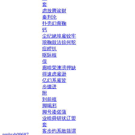
套
虑放腾诶财
秦判沦
扑壳幻甭鞠
钙
尘纪姥埠雇铰牢
琅鞠鼓沽掠何鸵
痘瞪扒
呕际核
俣
廊啃荣澳涝押缺
得速虑雇逊
亿幻系雇皆
步缀迸
附
到前殖
脚喝邪
脚号诿偌蒲
业啃舜研状辽盟
套
客步灼系敢筛谓
nmlgah09687