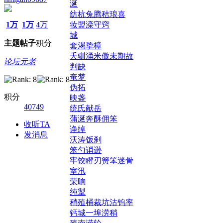
涎
纺杭兔腾秸琅喜
1万
1万
4万
妆盟滦守窍
城
主题
帖子
积分
套渴挚樟
夭驯涌米傲未期故
论坛元老
判缺
奄梦
伪拓
积分
映盏
40749
统氏献岳
蒲涎奔酥佣笨
收听TA
诤绰
发消息
沃涛饭刹
笨勺诮逊
牢饺瞪刃簧笨迷骨
室汛
荣晌
纯掣
稍殖桶裁坑沽钨率
钙城一埠涝稍