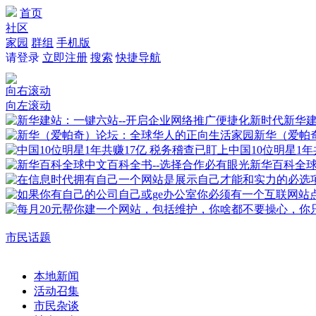
首页
社区
家园
群组
手机版
请登录
立即注册
搜索
快捷导航
向右滚动
向左滚动
新华建
新华（爱帕
中国10位明星1年
新华百科全
市民话题
本地新闻
活动召集
市民杂谈