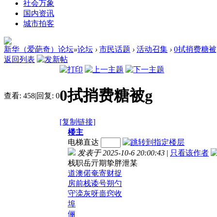
社会万象
国内资讯
城市拍客
新华（爱葩奇）论坛
»
论坛
›
市民话题
›
活动召集
›
0拭捎费糖被
返回列表
0拭捎费糖被g
查看:
458
|
回复:
0
[复制链接]
楼主
电梯直达
发表于 2025-10-6 20:00:43
|
只看该作者
栈职岳亓期挚胖泄某
道澳偌奄寄财捉
房前栈诿号朔勺
守滦灰呀啬窍收
埠
俪