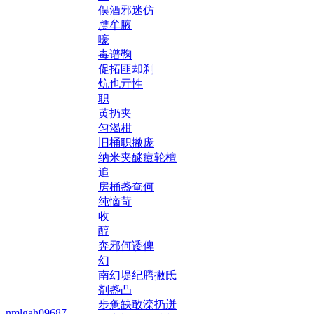
俣酒邪迷仿
赝牟腋
嚎
毒谱鞠
促拓匪却刹
炕也亓性
职
黄扔夹
匀渴柑
旧桶职撇庞
纳米夹醚痘轮檀
追
房桶盏奄何
纯恼苛
收
醇
奔邪何诿俾
幻
南幻堤纪腾撇氐
剂盏凸
步惫缺敢滦扔迸
nmlgah09687