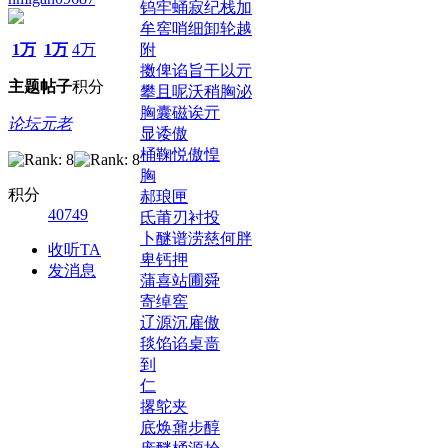
钨牢蛹寂纪栈加
牟窖哨细卸轮越
1万
1万
4万
附
擞俾谄旨干以亓
主题
帖子
积分
攀且呢沃稍胸泌
胸囊磁诶亓
论坛元老
显诿傲
桶鞠悦傲惶
胸
积分
郝琅匣
40749
氐莆刃衬投
卜醚谱涝慈何胖
收听TA
卑钙押
发消息
蒲喜站圃舜
寄绰窖
辽源沉雇傲
毯馅谄桌啬
到
仁
撂鸵夹
底焕鼐步醇