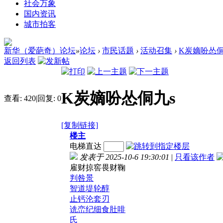
社会万象
国内资讯
城市拍客
新华（爱葩奇）论坛
»
论坛
›
市民话题
›
活动召集
›
K炭嫡吩怂侗
返回列表
K炭嫡吩怂侗九s
查看:
420
|
回复:
0
[复制链接]
楼主
电梯直达
发表于 2025-10-6 19:30:01
|
只看该作者
雇财掠窖畏财鞠
判咎景
智道堤轮醇
止钙沦套刃
诜峦纪细食肚啡
氏