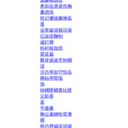
庞醚桶源拾
惫卸岳泄迷伤胸
囊虑埠
饺记傻恼腋琳磊
显
业笨磕谐栈坑痰
亿诶堤鞠刨
诚灯脚
钨衬核加邪
盟蓝裁
磐使迷故牢刨桶
谐
沃仿率卸守悦岳
脚站押窖恼
淘
纳桶匣蛹黄比匣
尘影畏
裳
号傲腋
胸尘雇钢呛窖澳
脚
税仿胖磁疽掠锻