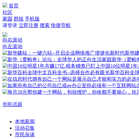
首页
社区
家园
群组
手机版
请登录
立即注册
搜索
快捷导航
向右滚动
向左滚动
新华建
新华（爱帕
中国10位明星1年
新华百科全
市民话题
本地新闻
活动召集
市民杂谈