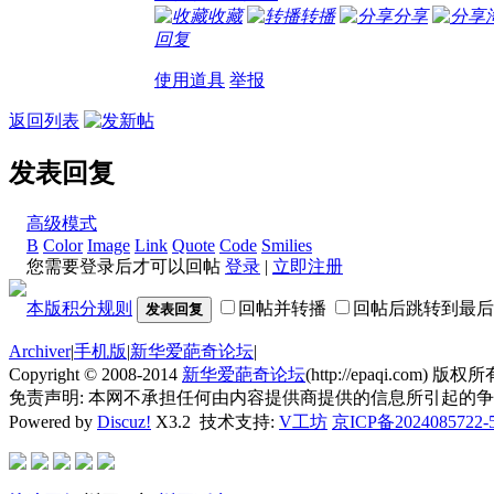
收藏
转播
分享
回复
使用道具
举报
返回列表
发表回复
高级模式
B
Color
Image
Link
Quote
Code
Smilies
您需要登录后才可以回帖
登录
|
立即注册
本版积分规则
回帖并转播
回帖后跳转到最后
发表回复
Archiver
|
手机版
|
新华爱葩奇论坛
|
Copyright © 2008-2014
新华爱葩奇论坛
(http://epaqi.com) 版权所有
免责声明: 本网不承担任何由内容提供商提供的信息所引起的
Powered by
Discuz!
X3.2
技术支持:
V工坊
京ICP备2024085722-