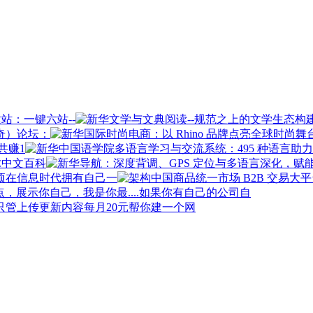
站：一键六站--
奇）论坛：
共赚1
球中文百科
在信息时代拥有自己一
如果你有自己的公司自
每月20元帮你建一个网