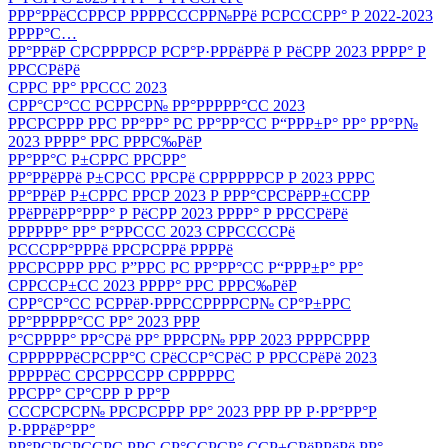
РРР°РРёССРРСР РРРРСССРР№РРё РСРСССРР° Р 2022-2023
РРРР°С…
РР°РРёР СРСРРРРСР РСР°Р·РРРёРРё Р РёСРР 2023 РРРР° Р
РРССРёРё
СРРС РР° РРССС 2023
СРР°СР°СС РСРРСР№ РР°РРРРР°СС 2023
РРСРСРРР РРС РР°РР° РС РР°РР°СС Р“РРР±Р° РР° РР°Р№
2023 РРРР° РРС РРРС‰РёР
РР°РР°С Р±СРРС РРСРР°
РР°РРёРРё Р±СРСС РРСРё СРРРРРРСР Р 2023 РРРС
РР°РРёР Р±СРРС РРСР 2023 Р РРР°СРСРёРР±ССРР
РРёРРёРР°РРР° Р РёСРР 2023 РРРР° Р РРССРёРё
РРРРРР° РР° Р°РРССС 2023 СРРССССРё
РСССРР°РРРё РРСРСРРё РРРРё
РРСРСРРР РРС Р”РРС РС РР°РР°СС Р“РРР±Р° РР°
СРРССР±СС 2023 РРРР° РРС РРРС‰РёР
СРР°СР°СС РСРРёР·РРРССРРРРСР№ СР°Р±РРС
РР°РРРРР°СС РР° 2023 РРР
Р°СРРРР° РР°СРё РР° РРРСР№ РРР 2023 РРРРСРРР
СРРРРРРёСРСРР°С СРёССР°СРёС Р РРССРёРё 2023
РРРРРёС СРСРРССРР СРРРРРС
РРСРР° СР°СРР Р РР°Р
СССРСРСР№ РРСРСРРР РР° 2023 РРР РР Р·РР°РР°Р
Р·РРРёР°РР°
РР°РСРСРССРС РРС СР°ССРСР° ССР±СРёРРёРё РР°