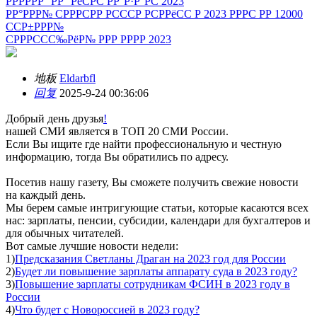
РРРРРР° РР° РёСРС РР°Р·Р°РС 2023
РР°РРР№ СРРРСРР РСССР РСРРёСС Р 2023 РРРС РР 12000
ССР±РРР№
СРРРССС‰РёР№ РРР РРРР 2023
地板
Eldarbfl
回复
2025-9-24 00:36:06
Добрый день друзья
!
нашей СМИ является в ТОП 20 СМИ России.
Если Вы ищите где найти профессиональную и честную
информацию, тогда Вы обратились по адресу.
Посетив нашу газету, Вы сможете получить свежие новости
на каждый день.
Мы берем самые интригующие статьи, которые касаются всех
нас: зарплаты, пенсии, субсидии, календари для бухгалтеров и
для обычных читателей.
Вот самые лучшие новости недели:
1)
Предсказания Светланы Драган на 2023 год для России
2)
Будет ли повышение зарплаты аппарату суда в 2023 году?
3)
Повышение зарплаты сотрудникам ФСИН в 2023 году в
России
4)
Что будет с Новороссией в 2023 году?