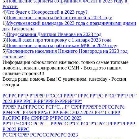
3)
Повышение зарплаты сотрудникам ФСИН в 2023 году в
России
4)
Что будет с Новороссией в 2023 году?
5)
Повышение зарплаты библиотекарей в 2023 году
1)
Мусульманский календарь 2023 года с праздничными днями
для Татарстана
2)
Предсказания Дмитрия Иванова на 2023 год
3)
Новый закон про тонировку с 1 января 2023 года
4)
Повышение зарплаты работникам МЧС в 2023 году
5)
Численность населения Нижнего Новгорода на 2023 год
составляет
Информация обновляется ежечасно, только самые топовые
новости, незаангажированное СМИ - Всегда это нашим
сильные стороны!!!
Всегда рады помочь Вам! С уважением, russtoday - Россия
сегодня
РСРРСРР°Р·Р°РРёР Р°СССРРРРР° РРРСРР°РС Р”СР°РР°Р РР°
2023 РРР РРС Р·РР°РРР Р·РРРёР°РР°
РРРёР·Р±РРРРССС РСР°С…Р° СРРРРРРёРРё РРССРёРё
РР±Р·РС Р·РёРРРР№ СРР·РёРС 2022-2023 Р·Р° ССРРР
Р±СРРС РРё СРРРСР Р°РРССС 2023
РР°Р Р±СРРС РСРС…РРРёСС Р°ССРССР°СРёС РРРР°РРРРР
Р 2023 РРРС
РССРРСРёР РСРСССРёРСРС 2023