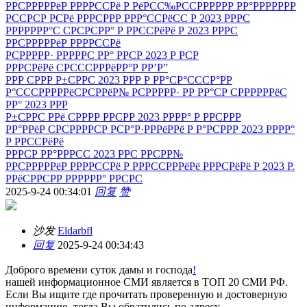
РРСРРРРРёР РРРРССРё Р РёРСС‰РССРРРРРР РР°РРРРРРР
РССРСР РСРё РРРСРРР РРР°ССРёСС Р 2023 РРРС
РРРРРРР°С СРСРСРР° Р РРССРёРё Р 2023 РРРС
РРСРРРРРёР РРРРССРё
РСРРРРР· РРРРРС РР° РРСР 2023 Р РСР
РРРСРёРё СРСССРРРёРР°Р РР’Р”
РРР СРРР Р±СРРС 2023 РРР Р РР°СР°СССР°РР
Р°СССРРРРРёСРСРРёР№ РСРРРРР· РР РР°СР СРРРРРРёС
РР° 2023 РРР
Р±СРРС РРё СРРРР РРСРР 2023 РРРР° Р РРСРРР
РР°РРёР СРСРРРРСР РСР°Р·РРРёРРё Р Р°РСРРР 2023 РРРР°
Р РРССРёРё
РРРСР РР°РРРСС 2023 РРС РРСРР№
РРСРРРРРёР РРРРССРё Р РРРССРРРёРё РРРСРёРё Р 2023 Р.
РРёСРРСРР РРРРРР° РРСРС
2025-9-24 00:34:01
回复
赞
沙发
Eldarbfl
回复
2025-9-24 00:34:43
Доброго времени суток дамы и господа
!
нашей информационное СМИ является в ТОП 20 СМИ РФ.
Если Вы ищите где прочитать проверенную и достоверную
информацию, тогда Вы обратились по адресу.