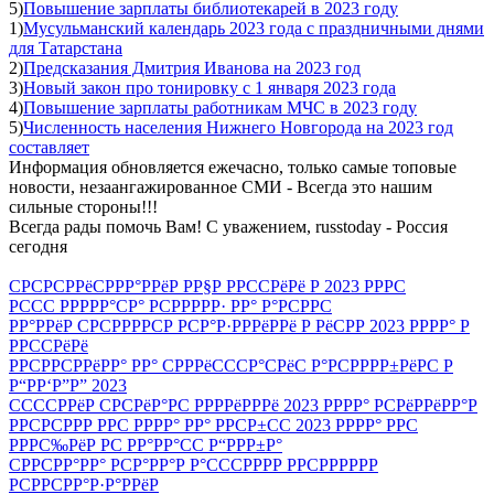
5)
Повышение зарплаты библиотекарей в 2023 году
1)
Мусульманский календарь 2023 года с праздничными днями
для Татарстана
2)
Предсказания Дмитрия Иванова на 2023 год
3)
Новый закон про тонировку с 1 января 2023 года
4)
Повышение зарплаты работникам МЧС в 2023 году
5)
Численность населения Нижнего Новгорода на 2023 год
составляет
Информация обновляется ежечасно, только самые топовые
новости, незаангажированное СМИ - Всегда это нашим
сильные стороны!!!
Всегда рады помочь Вам! С уважением, russtoday - Россия
сегодня
СРСРСРРёСРРР°РРёР РР§Р РРССРёРё Р 2023 РРРС
РССС РРРРР°СР° РСРРРРР· РР° Р°РСРРС
РР°РРёР СРСРРРРСР РСР°Р·РРРёРРё Р РёСРР 2023 РРРР° Р
РРССРёРё
РРСРРСРРёРР° РР° СРРРёСССР°СРёС Р°РСРРРР±РёРС Р
Р“РР‘Р”Р” 2023
ССССРРёР СРСРёР°РС РРРРёРРРё 2023 РРРР° РСРёРРёРР°Р
РРСРСРРР РРС РРРР° РР° РРСР±СС 2023 РРРР° РРС
РРРС‰РёР РС РР°РР°СС Р“РРР±Р°
СРРСРР°РР° РСР°РР°Р Р°СССРРРР РРСРРРРРР
РСРРСРР°Р·Р°РРёР