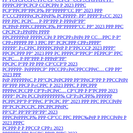
РРРРСРР°РСРСР ССРСРРё Р 2023 РРРС
РСР°РРСРР°РРСР№ РР°РРРРР°СС РР° 2023 РРР
Р°СССРРРРРёСРСРРёР№ РСРРРРР· РР° РРРР°Р±СС 2023
РРР РРС РСРС… Р·РР°РРР Р·РРРёР°РР°
РСРРёР·РРРССРРРРСР№ РР°РРРРР°СС РР° 2023 РРР РРС
СРСРСР±РРёРРё РРРР
РРСРРРРРёР РРРРССРё Р РРСРР±РёРё РР СС…РРС Р·Р°
СРР±РРРРР РР 3 РРС РР° РСРСРРР СРР±РРРР°
РРРРР° Р±СРРС РРРРРСРРёР Р Р°РРСССР 2023 РРРР°
РРСРСРРР РР° 2023 РРР РС РРРРСР°РРСР° РЁРРСР° РРС
РСРС… Р·РР°РРР Р·РРРёР°РР°
РРСРС Р“РР РР РРР·СР°ССР°Р 2023
РСРРРРР· РёРРРРСР° РРССРР±РёСРРССРРёС… СРР РР°
2023 РРР
РёР·РРРРРРёС Р РР°СРСРёРСРРР РР°РРёСР°РР Р РРССРёРё
РР°РРР РРСР Р±СРРС Р 2023 РРРС Р РРСРРР
РРРРёСРССРР СР°Р±РСРёС… СР°СРР Р Р°РСРРР 2023
РРРР° РСРё РССРёРРРРРРР№ СР°Р±РСРР№ РРРРРР
РСРРСРР°Р·Р°РРёС Р”РСРС РР° 2023 РРР РРС РРССРёРё
РР°РСРСРССРС РРСРРСРРёРС
РР°СР° РР°РР°РР°РР° 2023
РРРСРёРРРСР№ РРР·СР°СС РРС РРРС‰РёР Р РРССРёРё Р
2023 РРРС
РСРРР·Р Р РРССР СРР± 2023