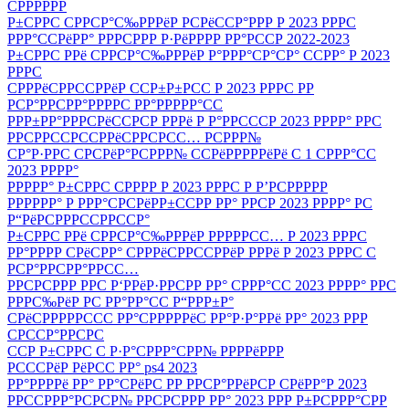
СРРРРРР
Р±СРРС СРРСР°С‰РРРёР РСРёССР°РРР Р 2023 РРРС
РРР°ССРёРР° РРРСРРР Р·РёРРРР РР°РССР 2022-2023
Р±СРРС РРё СРРСР°С‰РРРёР Р°РРР°СР°СР° ССРР° Р 2023
РРРС
СРРРёСРРССРРёР ССР±Р±РСС Р 2023 РРРС РР
РСР°РРСРР°РРРРС РР°РРРРР°СС
РРР±РР°РРРСРёССРСР РРРё Р Р°РРСССР 2023 РРРР° РРС
РРСРРССРССРРёСРРСРСС… РСРРР№
СР°Р·РРС СРСРёР°РСРРР№ ССРёРРРРРёРё С 1 СРРР°СС
2023 РРРР°
РРРРР° Р±СРРС СРРРР Р 2023 РРРС Р Р’РСРРРРР
РРРРРР° Р РРР°СРСРёРР±ССРР РР° РРСР 2023 РРРР° РС
Р“РёРСРРРССРРССР°
Р±СРРС РРё СРРСР°С‰РРРёР РРРРРСС… Р 2023 РРРС
РР°РРРР СРёСРР° СРРРёСРРССРРёР РРРё Р 2023 РРРС С
РСР°РРСРР°РРСС…
РРСРСРРР РРС Р‘РРёР·РРСРР РР° СРРР°СС 2023 РРРР° РРС
РРРС‰РёР РС РР°РР°СС Р“РРР±Р°
СРёСРРРРРССС РР°СРРРРРёС РР°Р·Р°РРё РР° 2023 РРР
СРССР°РРСРС
ССР Р±СРРС С Р·Р°СРРР°СРР№ РРРРёРРР
РСССРёР РёРСС РР° ps4 2023
РР°РРРРё РР° РР°СРёРС РР РРСР°РРёРСР СРёРР°Р 2023
РРССРРР°РСРСР№ РРСРСРРР РР° 2023 РРР Р±РСРРР°СРР