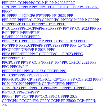
РРР°СРР ССРРёРРССС Р·Р° РР Р 2023 РРРС
СР°СРРёСР°РРёР РР°РРРёСРСС… Р±ССС РР° РёСРС 2023
РРРР°
РСРРРРР· РРСРСРё Р’Р°РРРё РР° 2023 РРР
РРР·РСР°РРРРРёС С 23 СРРСР°РС РР°РССРёРРР Р СРРРР
СРРРРРРёР РСССРР°РРР° СР°Р±РРРС
Р°СССРРРРРёСРСРРёР№ РСРРРРР· РР° РР°СС 2023 РРР РР
Р·РР°РР°Р Р·РРРёР°РР°
Р·РёРР° 2023 РСРРРРР·
РРРРР° Р±СРРС СРРРР Р РРРСССРёС Р 2023 РРРС
Р·Р°РРР Р РРРССРРРёРё РРРСРёРРРРРР РРР·СР°ССР°
РРССРСРР°С‰РёР Р 2023 РРРС
РРРё РРРРёРРРРРРёС ССРРСРёС… Р 2023 РРРС
РР°РРРРР°СС
РРСРСРРР РР°РР°СС Р“РРР±Р° РР° РРССР±СС 2023 РРР
РРС РРРС‰РёР
РРРРРР° РР° РР°СС 2023 ССРСРР°РРС
РСССРР°РРРё РРСРРё РРРё
РРРРёСРССРР СР°Р±РСРёС… СР°СРР Р РР°ССР 2023 РРРР°
РСРё РССРёРРРРРРР№ СР°Р±РСРР№ РРРРРР
СРРС 2023 РР° РРРРСССРР№РРё Р РРРР°ССРРРРР РС
Р·Р°СССРР№С‰РёРР°
РРРРР° РР° РСР°РР РР°СССРРёС СРРРР 2023
СР°РСР№ РСССРёР№ СРР°СССРР РР 25000 ССР±РРР№
2023