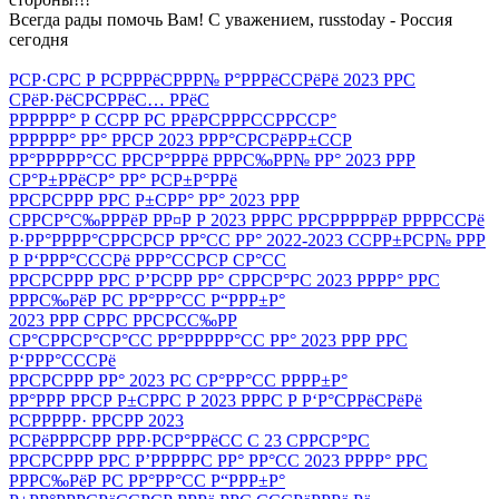
Всегда рады помочь Вам! С уважением, russtoday - Россия
сегодня
РСР·СРС Р РСРРРёСРРР№ Р°РРРёССРёРё 2023 РРС
СРёР·РёСРСРРёС… РРёС
РРРРРР° Р ССРР РС РРёРСРРРССРРССР°
РРРРРР° РР° РРСР 2023 РРР°СРСРёРР±ССР
РР°РРРРР°СС РРСР°РРРё РРРС‰РР№ РР° 2023 РРР
СР°Р±РРёСР° РР° РСР±Р°РРё
РРСРСРРР РРС Р±СРР° РР° 2023 РРР
СРРСР°С‰РРРёР РР¤Р Р 2023 РРРС РРСРРРРРёР РРРРССРё
Р·РР°РРРР°СРРСРСР РР°СС РР° 2022-2023 ССРР±РСР№ РРР
Р Р‘РРР°СССРё РРР°ССРСР СР°СС
РРСРСРРР РРС Р’РСРР РР° СРРСР°РС 2023 РРРР° РРС
РРРС‰РёР РС РР°РР°СС Р“РРР±Р°
2023 РРР СРРС РРСРСС‰РР
СР°СРРСР°СР°СС РР°РРРРР°СС РР° 2023 РРР РРС
Р‘РРР°СССРё
РРСРСРРР РР° 2023 РС СР°РР°СС РРРР±Р°
РР°РРР РРСР Р±СРРС Р 2023 РРРС Р Р‘Р°СРРёСРёРё
РСРРРРР· РРСРР 2023
РСРёРРРСРР РРР·РСР°РРёСС С 23 СРРСР°РС
РРСРСРРР РРС Р’РРРРРС РР° РР°СС 2023 РРРР° РРС
РРРС‰РёР РС РР°РР°СС Р“РРР±Р°