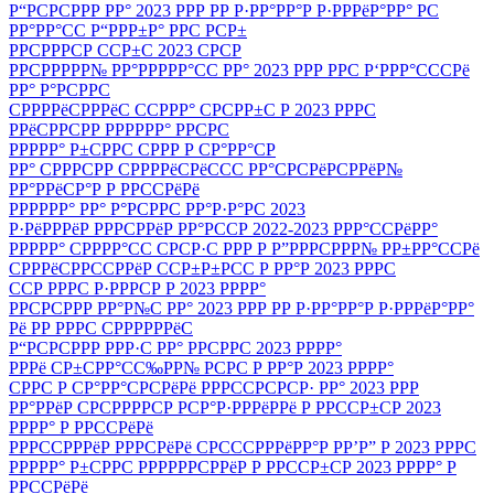
Р“РСРСРРР РР° 2023 РРР РР Р·РР°РР°Р Р·РРРёР°РР° РС
РР°РР°СС Р“РРР±Р° РРС РСР±
РРСРРРСР ССР±С 2023 СРСР
РРСРРРРР№ РР°РРРРР°СС РР° 2023 РРР РРС Р‘РРР°СССРё
РР° Р°РСРРС
СРРРРёСРРРёС ССРРР° СРСРР±С Р 2023 РРРС
РРёСРРСРР РРРРРР° РРСРС
РРРРР° Р±СРРС СРРР Р СР°РР°СР
РР° СРРРСРР СРРРРёСРёССС РР°СРСРёРСРРёР№
РР°РРёСР°Р Р РРССРёРё
РРРРРР° РР° Р°РСРРС РР°Р·Р°РС 2023
Р·РёРРРёР РРРСРРёР РР°РССР 2022-2023 РРР°ССРёРР°
РРРРР° СРРРР°СС СРСР·С РРР Р Р”РРРСРРР№ РР±РР°ССРё
СРРРёСРРССРРёР ССР±Р±РСС Р РР°Р 2023 РРРС
ССР РРРС Р·РРРСР Р 2023 РРРР°
РРСРСРРР РР°Р№С РР° 2023 РРР РР Р·РР°РР°Р Р·РРРёР°РР°
Рё РР РРРС СРРРРРРёС
Р“РСРСРРР РРР·С РР° РРСРРС 2023 РРРР°
РРРё СР±СРР°СС‰РР№ РСРС Р РР°Р 2023 РРРР°
СРРС Р СР°РР°СРСРёРё РРРССРСРСР· РР° 2023 РРР
РР°РРёР СРСРРРРСР РСР°Р·РРРёРРё Р РРССР±СР 2023
РРРР° Р РРССРёРё
РРРССРРРёР РРРСРёРё СРСССРРРёРР°Р РР’Р” Р 2023 РРРС
РРРРР° Р±СРРС РРРРРРСРРёР Р РРССР±СР 2023 РРРР° Р
РРССРёРё