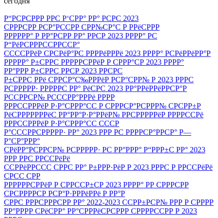
сегодня
Р“РСРСРРР РРС Р‘СРР° РР° РСРС 2023
СРРРСРР РСР°РССРР СРР№СР°С Р РРёСРРР
РРРРРР° Р РР°РСРР РР° РРСР 2023 РРРР° РС
Р“РёРСРРРССРРССР°
ССССРРёР СРСРёР°РС РРРРёРРРё 2023 РРРР° РСРёРРёРР°Р
РРРРР° Р±СРРС РРРРРСРРёР Р СРРР°СР 2023 РРРР°
РР°РРР Р±СРРС РРСР 2023 РРСРС
Р±СРРС РРё СРРСР°С‰РРРёР РСР°СРР№ Р 2023 РРРС
РСРРРРР· РРРРРС РР° РёСРС 2023 РР°РРёРРёРРСР°Р
РССРРСР№ РСССРР°РРРё РРРР
РРРССРРРёР Р·Р°СРРР°СС Р СРРРСР°РСРРР№ СРСРР±Р
РёСРРРРРРРёС РР°РР°Р·Р°РРёР№ РРСРРРРРёР РРРРССРё
РРРССРРРёР Р·Р°СРРР°СС СССР
Р°СССРРСРРРРР· РР° 2023 РРР РС РРРРСР°РРСР° Р—
Р°СР°РРР°
СРёРР°РСРРСР№ РСРРРРР· РС РР°РРР° Р“РРР±С РР° 2023
РРР РРС РРССРёРё
ССРРёРРССС СРРС РР° Р±РРР·РёР Р 2023 РРРС Р РРССРёРё
СРСС СРР
РРРРРРСРРёР Р СРРССР±СР 2023 РРРР° РР СРРРСРР
СРСРРРРСР РСР°Р·РРРёРРё Р РР°Р
СРРС РРРСРРРСРР РР° 2022-2023 ССРР±РСР№ РРР Р СРРРР
РР°РРРР СРёСРР° РР°СРРРёСРСРРР СРРРРССРР Р 2023