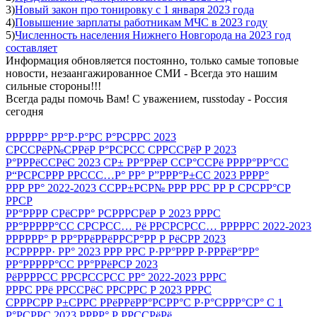
3)
Новый закон про тонировку с 1 января 2023 года
4)
Повышение зарплаты работникам МЧС в 2023 году
5)
Численность населения Нижнего Новгорода на 2023 год
составляет
Информация обновляется постоянно, только самые топовые
новости, незаангажированное СМИ - Всегда это нашим
сильные стороны!!!
Всегда рады помочь Вам! С уважением, russtoday - Россия
сегодня
РРРРРР° РР°Р·Р°РС Р°РСРРС 2023
СРССРёР№СРРёР Р°РСРСС СРРССРёР Р 2023
Р°РРРёССРёС 2023 СР± РР°РРёР ССР°ССРё РРРР°РР°СС
Р“РСРСРРР РРССС…Р° РР° Р”РРР°Р±СС 2023 РРРР°
РРР РР° 2022-2023 ССРР±РСР№ РРР РРС РР Р СРСРР°СР
РРСР
РР°РРРР СРёСРР° РСРРРСРёР Р 2023 РРРС
РР°РРРРР°СС СРСРСС… Рё РРСРСРСС… РРРРРС 2022-2023
РРРРРР° Р РР°РРёРРёРРСР°РР Р РёСРР 2023
РСРРРРР· РР° 2023 РРР РРС Р·РР°РРР Р·РРРёР°РР°
РР°РРРРР°СС РР°РРёРСР 2023
РёРРРРСС РРСРССРСС РР° 2022-2023 РРРС
РРРС РРё РРССРёС РРСРРС Р 2023 РРРС
СРРРСРР Р±СРРС РРёРРёРР°РСРР°С Р·Р°СРРР°СР° С 1
Р°РСРРС 2023 РРРР° Р РРССРёРё