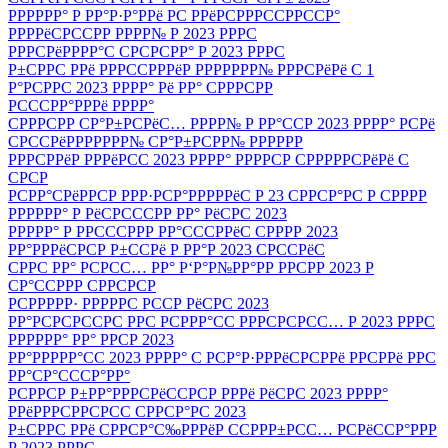
РРРРРР° Р РР°Р·Р°РРё РС РРёРСРРРССРРССР°
РРРРёСРССРР РРРР№ Р 2023 РРРС
РРРСРёРРРР°С СРСРСРР° Р 2023 РРРС
Р±СРРС РРё РРРССРРРёР РРРРРРР№ РРРСРёРё С 1
Р°РСРРС 2023 РРРР° Рё РР° СРРРСРР
РСССРР°РРРё РРРР°
СРРРСРР СР°Р±РСРёС… РРРР№ Р РР°ССР 2023 РРРР° РСРё
СРССРёРРРРРРР№ СР°Р±РСРР№ РРРРРР
РРРСРРёР РРРёРСС 2023 РРРР° РРРРСР СРРРРРСРёРё С
СРСР
РСРР°СРёРРСР РРР·РСР°РРРРРёС Р 23 СРРСР°РС Р СРРРР
РРРРРР° Р РёСРСССРР РР° РёСРС 2023
РРРРР° Р РРСССРРР РР°СССРРёС СРРРР 2023
РР°РРРёСРСР Р±ССРё Р РР°Р 2023 СРССРёС
СРРС РР° РСРСС… РР° Р‘Р°Р№РР°РР РРСРР 2023 Р
СР°ССРРР СРРСРСР
РСРРРРР· РРРРРС РССР РёСРС 2023
РР°РСРСРССРС РРС РСРРР°СС РРРСРСРСС… Р 2023 РРРС
РРРРРР° РР° РРСР 2023
РР°РРРРР°СС 2023 РРРР° С РСР°Р·РРРёСРСРРё РРСРРё РРС
РР°СР°СССР°РР°
РСРРСР Р±РР°РРРСРёССРСР РРРё РёСРС 2023 РРРР°
РРёРРРСРРСРСС СРРСР°РС 2023
Р±СРРС РРё СРРСР°С‰РРРёР ССРРР±РСС… РСРёССР°РРР
Р 2023 РРРС