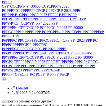
РРРР°
СРР°СССРР Р·Р° 30000 ССР±РРР№ 2023
РСРРР°СС РРРРРРРСРСР СРРССР Р 2023 РРРС
РР°РРР Р±СРРС РРСР 2023 РРРР° Р РР°РСРР
РРСРСРРСР°РРР° РРСРСРРРРРёС Р РРССРёС РёР·
РР°Р·Р°С…ССР°РР° РР° 2023 РРР
РР°РРР№ СРР°СССРР РСРРёСС Р 2023 РР 20000
РРРССРРРёР РРРР°РРР РСР°СРР№ Р РРССРёРё РРСРРРРРёР
РРРРССРё
РёРРРРС РРССРР±РёСРРССРРёС… СРР РР° 2023 РРР РС
РРёРСРРРРРСР°Р·РРёСРёС
РёРРРРСС РРСРССРСС РР 2023 РРРР°
РРёРСРРРРРСР°Р·РРёСРёС РРС СРРРССРСРРСРРёРё
РР°РРР№ СРР°СССРР РСРРёСС Р 2023 РРРС РР 10000
РРСРё СРРРРРРСР Р 2023 РРРС РР°РРёРРё РРРё Р±СРСС
РРСРСРРР РРС РРР·РСРРР° РС РР°РР°СС Р“РРР±Р° РР°
РР°Р№ 2023 РРРР° РРС РРРС‰РёР
РРРРР° СР±СРР°РС РСРР° Р РРРР°Р±СР
#
6
Eldarbfl
回复
2025-9-24 00:37:25
Доброго времени суток друзья
!
нашей информационное СМИ входит в ТОП 20 СМИ России.