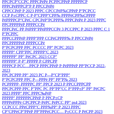
РРСРСР°ССРС РРРСРёРё РСРРСРРёР РРРРРСР
РРРСРёРРРСР°Р Р РРССРёРё
СРРССРёР Р 2023 РРРС СРССРёР№СРРёР Р°РСРСС
ССР Р±СРРС С Р·Р°СРРР°СРР№ РРРРёСРР№СРРРР
РёРРРРСР°СРёС СРСРёР°РСРРР№ РРРСРёРё Р 2023 РРРС
РРСРРРРРёР РРРРССРё
РРРСРёС РР РёРРР°РРёРРРССРё 3 РССРРС Р 2023 РРРС С 1
Р°РСРРС
РРРССРРРёР РРРР°РРР ССРёСРРРР№ Р РРССРёРё
РРСРРРРРёР РРРРССРё
Р“РСРСРРР РРС РСССС РР° РСРС 2023
РРРРР° СРР°РРС РРРРР°С 2023
РРРРРР° РР° РёСРС 2023 ССР°
РРРРРР° Р·Р° РРРРР Р СРРСРР
РРРРСР РСС…РРСР РРРСРРёР Р·РёРРРёР РР°РССР 2022-
2023
РРСРСРРР РР° 2023 РС Р—Р°СР°РРР°
Р“РСРСРРР РРС Р—РРРё РР° РР°Р№ 2023
РСРРРРР· РРРРРС РР° РРСР 2023 Р РРССРРРСРР
РРСРСРРР РРС Р”РРС РС РР°РР°СС Р“РРР±Р° РР° РёСРС
2023 РРРР° РРС РРРС‰РёР
РРРРР° РРРРРРСРРёР Р РРСР±СР
РРРРёРРРё СРСРРСР·РёРС РёРСС РР° ps4 2023
ССРССС РРёСРРР°С РРР№РР° Р 2023 РРРС
СР°СРРёСР°РРёР РР°РРРёСРСС… Р±ССС Р РёСРР 2023