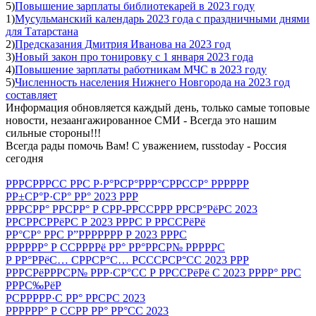
5)
Повышение зарплаты библиотекарей в 2023 году
1)
Мусульманский календарь 2023 года с праздничными днями
для Татарстана
2)
Предсказания Дмитрия Иванова на 2023 год
3)
Новый закон про тонировку с 1 января 2023 года
4)
Повышение зарплаты работникам МЧС в 2023 году
5)
Численность населения Нижнего Новгорода на 2023 год
составляет
Информация обновляется каждый день, только самые топовые
новости, незаангажированное СМИ - Всегда это нашим
сильные стороны!!!
Всегда рады помочь Вам! С уважением, russtoday - Россия
сегодня
РРРСРРРСС РРС Р·Р°РСР°РРР°СРРССР° РРРРРР
РР±СР°Р·СР° РР° 2023 РРР
РРРСРР° РРСРР° Р СРР-РРССРРР РРСР°РёРС 2023
РРСРРСРРёРС Р 2023 РРРС Р РРССРёРё
РР°СР° РРС Р”РРРРРРР Р 2023 РРРС
РРРРРР° Р ССРРРРё РР° РР°РРСР№ РРРРРС
Р РР°РРёС… СРРСР°С… РСССРСР°СС 2023 РРР
РРРСРёРРРСР№ РРР·СР°СС Р РРССРёРё С 2023 РРРР° РРС
РРРС‰РёР
РСРРРРР·С РР° РРСРС 2023
РРРРРР° Р ССРР РР° РР°СС 2023