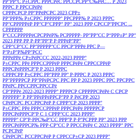
РР°РР°С Р±СРРС РРРСРёС РРССРСРР°С‰РёС… Р 2023
РРРС Р РРССРёРё
СРРРСРСР РР°РРёРСРС 2023 СРР±
РР°РРР№ Р±СРРС РРРРРР° РРСРРР№ Р 2023 РРРС
РР°СРРРРРёР РР°СР°СРРР° РР° 2023 РРР СРССР°РРСРС ...
СРРРРРР
Р°СССРРРРРёСРСРРёР№ РСРРРРР· РР°РР°СС Р“РРР±Р° РР°
2023 РРР РР Р·РР°РР°Р Р·РРРёР°РР°
СРР°СР°СС РР°РРРРР°СС РРСР°РРРё РРС Р—
Р°Р±Р°Р№РР°РСС
РРРёРРё СР±РёРССС 2022-2023 РРРР°
Р±СРРС РРё РРРССРРРёР РРРСРёРё СРРССРРёР
РРРСРёРРРСР°Р Р 2023 РРРС
СРРРСРР Р±СРРС РР°РРР РР° Р·РРРС Р 2023 РРРС
РР°РРРРРСР РР°РРёРСРС РРС РР Р 2023 РРРС РРС РРСРРС
РРёРС РРССРРСРРССРё
СР°РРРё 2022-2023 РРРР° РРРРСР СРРРРРСРёРё С СРСР
РРРРРР° Р РР°РРёРРёРРСР°РР Р РёСРР 2023
СРёРСРС РССРРСРёР Р СРРР°СР 2023 РРРР°
Р±СРРС РРё РРРССРРРёР РРРСРёРё РРРРРСР
РРРСРёРРРСР°Р С 1 СРРР°СС 2023 РРРР°
РРРРР° СР°Р·РРС‰Р°СС РРР°Р Р·Р°РСРРР РР° 2023 РРР
РРРСРёРРРСР№ РРР·СР°СС Р РРССРёРё С 2023 РРРР° РРС
РСРСРёР
СРёРСРС РССРРСРёР Р СРРССР±СР 2023 РРРР°