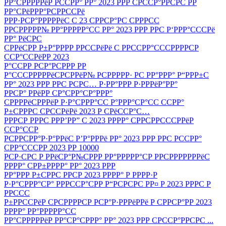
РР°СРРРРРёР РССРР° РР° 2023 РРР СРССР°РРСРС РР
РР°СРёРРР°РСРРССРё
РРР·РСР°РРРРРёС С 23 СРРСР°РС СРРРСС
РРСРРРРР№ РР°РРРРР°СС РР° 2023 РРР РРС Р‘РРР°СССРё
РР° РёСРС
СРРёСРР Р±Р°РРРР РРССРёРё С РРССРР°СССРРРРСР
ССР°ССРёРР 2023
Р°ССРР РСР°РСРРР РР
Р°СССРРРРРёСРСРРёР№ РСРРРРР· РС РР°РРР° Р“РРР±С
РР° 2023 РРР РРС РСРС… Р·РР°РРР Р·РРРёР°РР°
РРСР° РРёРР СР°СРР°СР°РРР°
СРРРРёСРРРёР Р·Р°СРРР°СС Р°РРР°СР°СС ССРР°
Р±СРРРС СРССРёРё 2023 Р СРёССР°С…
РРРСР РРРС РРР’РР” С 2023 РРРР° СРРСРРСССРРёР
ССР°ССР
РСРРСРР°Р·Р°РРёС Р’Р°РРРё РР° 2023 РРР РРС РССРР°
СРР°СССРР 2023 РР 10000
РСР·СРС Р РРёСР°Р№СРРР РР°РРРРР°СР РРСРРРРРРРёС
РРРР° СРР±РРРР° РР° 2023 РРР
РР°РРР Р±СРРС РРСР 2023 РРРР° Р РРРР·Р
Р·Р°СРРР°СР° РРРССР°СРР Р“РСРСРС РР¤ Р 2023 РРРС Р
РРССС
Р±РРССРёР СРСРРРРСР РСР°Р·РРРёРРё Р СРРСР°РР 2023
РРРР° РР°РРРРР°СС
РР°СРРРРРёР РР°СР°СРРР° РР° 2023 РРР СРССР°РРСРС ...