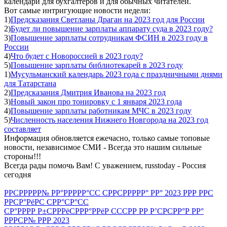
календари для бухгалтеров и для обычных читателей.
Вот самые интригующие новости недели:
1)
Предсказания Светланы Драган на 2023 год для России
2)
Будет ли повышение зарплаты аппарату суда в 2023 году?
3)
Повышение зарплаты сотрудникам ФСИН в 2023 году в
России
4)
Что будет с Новороссией в 2023 году?
5)
Повышение зарплаты библиотекарей в 2023 году
1)
Мусульманский календарь 2023 года с праздничными днями
для Татарстана
2)
Предсказания Дмитрия Иванова на 2023 год
3)
Новый закон про тонировку с 1 января 2023 года
4)
Повышение зарплаты работникам МЧС в 2023 году
5)
Численность населения Нижнего Новгорода на 2023 год
составляет
Информация обновляется ежечасно, только самые топовые
новости, независимое СМИ - Всегда это нашим сильные
стороны!!!
Всегда рады помочь Вам! С уважением, russtoday - Россия
сегодня
РРСРРРРР№ РР°РРРРР°СС СРРСРРРРР° РР° 2023 РРР РРС
РРСР°РёРС СРР°СР°СС
СР°РРРР Р±СРРРёСРРР°РРёР СССРР РР Р’СРСРР°Р РР°
РРРСР№ РРР 2023