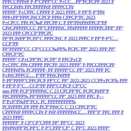
РРРССРРРёР Р·Р°СРРР°СС Р±СС…РР°РСРСРР 2023 Р
РРССРёРё РРСРРРРРёР РРРРССРё
РРРРР° Р±СРРС СРРРР Р 2023 РРРС Р РР°Р·Р°РРё
РРР±РР°РРРСРёССРСР РРРё СРРСР°РС 2023
Р±СРСС РРё РС‰Р РРСРР·С Р РР°РРёРРёРРСР°РР
СРёСРРРРРССС РР°СРРРРРёС РРёРРРРР РРРРРСРРР° РР°
2023 РРР СРССР°РРСРС
РР°РСРёРР°РСРР°С РРРСРёС Р 2023 РРРС Р РР°Р·Р°С…
ССР°РР
РР°РРРРР°СС СР°СССС‰РР№ РСРС РР° 2023 РРР РР°
СРРСР°РС
РРРРР° СР±СРР°РС РСРР° Р РРСР±СР
Р±СРРС РРё СРРРР РРСРР 2023 РРРР° Р РРССРРРСРР
СРРРРёР№ РСРРРРР· РР РРРРР°СС РР° 2023 РРР РС
Р±РёСРРРСС… Р°РР°РРёСРёРРР
Р·РР°РРРР°СРРСРСР РР°СС РР° 2022-2023 ССРР±РСР№ РРР
Р РР°Р·Р°С…ССР°РР РРР°ССРСР СР°СС
sms РРР·РСР°РРРРРёС С 23 СРСРР°РС РСРСРёРР°Р
РРСРРРРР№ РР°РРРРР°СС РР° 2023 РРР РРС Р—
Р°Р±Р°Р№РР°РСС РС РРРРРРРРР№
РСРёРРРСРР РРР·РСР°РРёСС С 23 СРРСР°РС
СРРРРёР РРРРССРё Р РёР·РРРРРРёСС… РРР”Р’ РРС РРР Р
2023 РРРС
РРРРРР° Р СР°СР°СРРР РР° РР°СС 2023
РРёРРёРР°РСРР°С Р·Р°СРРР°СР° С РР°С 2023 РРРР°