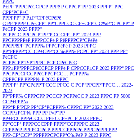
РРРС
Р±РР°РРРСРёССРСР РРРё Р СРРСР°РР 2023 РРРР° РРС
СРР°РСР±С
РРРРРР° Р Р±Р°СРРёСРёРё
С РР°РРРР СРёСРР° РР°СРРССС СР±СРР°СС‰Р°С РСРР° Р
РёСРР 2023 РРРР°
РСРРСС РРСРСР°РР°Р СССРР° РР° 2023 РРР
РРСРРРРРёР РРРРССРё Р РёРРРРСР°СРёРё
РРёРРёРР°РСРРР№ РРРСРёРё Р 2023 РРРС
РР°РРРРР°СС СР±СРР°СС‰РР№ РСРС РР° 2023 РРР РР°
РёСРС
РСРРСРР°Р·Р°РРёС РСР СРёСРёС
РРР±РР°РРРСРёССРСР РРРё Р СРРССР±СР 2023 РРРР° РРС
РРСРРССРССРРёСРРСРСС… РСРРР№
СРРРСРР РРРР№ Р 2023 РРРС
РРРРР° РР°СРёРР°РССС РРСС С РСР°РРСРР°РРСС… 2022-
2023
РР°РРР№ СРРРСРР РСССР РСРРёСС Р 2023 РРРС РР 5000
ССР±РРР№
РРР°Р Р’РЁР РР°СР°РСРРР№ СРРРС РР° 2022-2023
ССРР±РСР№ РРР РР Р¤Р“РР
РР±РССРРРёСССС РРё ССР±РС Р 2023 РРРС
РР°ССР° РРРРСССРРР РРРР°ССРРРРС 2023
СРРРРёР РРРРССРё Р РРРССРРРёРё РРРСРёРРРРРР
РРР·СР°ССР° РРРРРРСРСРР°С‰РёР Р 2023 РРРС