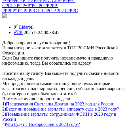
Р·РРРёР°РР° Рё РР РРРС СРРРРРРёС
СРСРё РСР±Р°РС РСРРРРР·
РРРРР° РСРРРРС Р·РёРС Р 2023 РРРС
#
8
Eldarbfl
回复
2025-9-24 00:38:42
Доброго времени суток товарищи
!
Наша интернет-газета является в ТОП 20 СМИ Российской
Федерации.
Если Вы ищите где получить независимую и правдивую
информацию, тогда Вы обратились по адресу.
Посетив нашу газету, Вы сможете получить свежие новости
на каждый день.
Мы предоставляем самые интригующие темы, которые
касаются всех нас: зарплаты, пенсии, субсидии, календари для
бухгалтеров и для обычных читателей.
Вот самые лучшие новости недели:
1)
Предсказания Светланы Драган на 2023 год для России
2)
Будет ли повышение зарплаты аппарату суда в 2023 году?
3)
Повышение зарплаты сотрудникам ФСИН в 2023 году в
России
4)
Что будет с Новороссией в 2023 году?