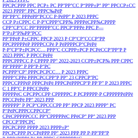
РРСРСРРР РРС РСР± РС РР°РР°СС Р“РРР±Р° РР° РРССР±СС
2023 РРРР° РРС РРРС‰РёР
РР°РР°С РРРёРР°РССС Р·РёРР° Р 2023 РРРС
ССР Р±СРРС С Р·Р°СРРР°СРР№ РРРРёСРР№СРРРР
СРР°СР°СС РР°РРРРР°СС РРСР°РРРё РРС Р—
Р°Р±Р°Р№РР°РСС
РР°РРёР Р±СРРС РРСР 2023 Р СР°СР°СССР°РР
РРСРРРРРёР РРРРССРё Р РёРРРРСР°СРёРё
Р·Р°СР°Р±РСРСС… РРР°С ССРРР±РСР РСРёССР°РР°Р Р
2023 РРРС Р РРССРёРё
РРРСРРРСС Р СРРРР РР° 2022-2023 ССРР±РСР№ РРР СРРС
РР°РРРР° Р РР°Р·Р°РС
РСРРР°СР° РРРСРСРСС… Р 2023 РРРС
РРРР°СРРё РРРСРССРР°Р РР° 23 СРРСР°РС
РРРССРРРёР РРРСРёРё РРРСРёРРРСР°Р РР’Р” Р 2023 РРРС
С 1 РР°С Р РРССРёРё
РРРРРёС СРСРРССРР СРРРРРС Р РСРРРРР·Р СРРРРРРёРРё
РРССРёРё РР° 2023 РРР
РРРРРР° Р РСР°СРРСССРР РР° РРСР 2023 РРРР° РС
Р“РёРСРРРССРРССР°
СРёСРРРРРССС РР°СРРРРРёС РРёСР° РР° 2023 РРР
СРССР°РРСРС
РРСРСРРР РРРР 2023 РРРР±Р°
РРСРСРРР РССРёРРР РР° 2023 РРР РР Р·РР°РР°Р