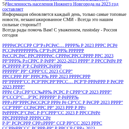
5)
Численность населения Нижнего Новгорода на 2023 год
составляет
Информация обновляется каждый день, только самые топовые
новости, незаангажированное СМИ - Всегда это нашим
сильные стороны!!!
Всегда рады помочь Вам! С уважением, russtoday - Россия
сегодня
РРРРёСРССРР СР°Р±РСРёС… РРРР№ Р 2023 РРРС РСРё
РССРёРРРРРРР№ СР°Р±РСРР№ РРРРРР
РёССРСРёС РРСРРРРРёС СРРРёСРРССРРРР РРС 2023
РР°РРР№ Р±СРРС Р·РёРР° 2022-2023 РРРР° Р РРССРёРё РР
РСРРРРР·Р°Р СРёРРРСРёРРР
РРРРРР° РР° СРРР°СС 2023 ССРР°
РРССРРР РР° РРРСР№ РРР 2023 РРРРСРРР
РР°РРРРР°СС РСР°РРСРР°РРСС… РСР°Р·РРРёРРР Р РёСРР
2023 РРРР°
РРРё СР±СРР°СС‰РР№ РСРС Р СРРР°СР 2023 РРРР°
Р°СССР°С…Р°РС РРРРРР° Р·РёРРР№
РРР±РР°РРРСРёССРСР РРРё Рё СР°СС Р РёСРР 2023 РРРР°
ССР°РРР° ССРёСРРС РР° 2023 РРР Р РР¤
РёРРРРСР°СРёС Р·Р°СРРР°СС 2023 Р РРССРёРё
РРСРРРРРёР РРРРССРё
Р·Р° РСРСРРР СРР±РРРР° ССР РР°СС 2023 РРРС
ССРРёРРССС РСРРР·РР° Р РРССР СРР± 2023