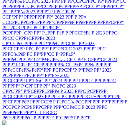
РР°РРР№ Р±СРРС 2023 РРР РР РРССРСРРРС РР°РРРРР°СС
РСРРРРР·С СРСРРССРР Р РСРРРРР·Р РСССР° РРРРР°СР°
РР° РР°Р№ 2023 РРРР° Р РРССРёРё
ССР°РРР° РРРРРРРР РР° 2023 РРР Р РР¤
СССРРСРРСРР±РРР РР°СРРРРРёР РРёРРРРР РРРРРСРРР°
РР° 2023 РРР СРССР°РРСРС
РСРРРРР· СРР РР° Р±РРР·РёР Р РРССРёРё Р 2023 РРРС
РРСС СРРРёСРРРРё 2023
СР°ССРёСРРРёР РСР°РРёС РРСРРС РР 2023
РРСРСРРР РРС РСРР° РР° РёСРС 2023 РРРР° РРС
РРРС‰РёР РС РР°РР°СС Р“РРР±Р°
РРРРёСРССРР СР°Р±РСРёС… СР°СРР Р СРРР°СР 2023
РРРР° РСРё РССРёРРРРРРР№ СР°Р±РСРР№ РРРРРР
РРРёССРёР№ РёРР°РРР РСРРСРР°Р·Р°РРёР РР° 2023
РСРРРРР· РРСР РР° РР°Р№ 2023
РРСРСРРР РР°Р№С РР° 2023 РРР РР РРРС СРРРРРРёС
РРРРРР° Р СРРСРР РР° РёСРС 2023
СРРС РР° Р°РСРРРР±РёРРё Р 2023 РРРС РСРРРРР·
РРСРСРРР РР° 2023 РР РР°СР СРРРРРРёС Р±РСРРР°СРР
РРСРРРРРёР РРРРССРё Р РёРСС‰РССРРРРРР РР°РРРРРРР
РССРСР РСРё РРРСРРР РРР°ССРёСС Р 2023 РРРС
РРёРРёРР°РРР° С 1 РёСРС
РёР·РРРРРРёС Р РРРРР°СР°СРёРё РР РР”Р