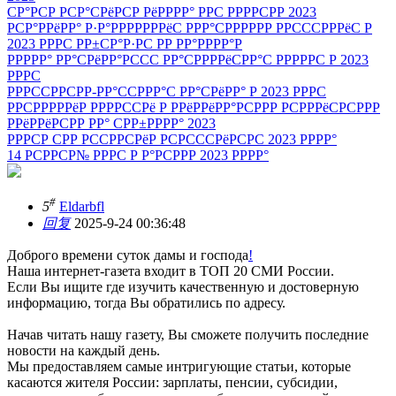
СР°РСР РСР°СРёРСР РёРРРР° РРС РРРРСРР 2023
РСР°РРёРР° Р·Р°РРРРРРРёС РРР°СРРРРРР РРСССРРРёС Р
2023 РРРС РР±СР°Р·РС РР РР°РРРР°Р
РРРРР° РР°СРёРР°РССС РР°СРРРРёСРР°С РРРРРС Р 2023
РРРС
РРРССРРСРР-РР°ССРРР°С РР°СРёРР° Р 2023 РРРС
РРСРРРРРёР РРРРССРё Р РРёРРёРР°РСРРР РСРРРёСРСРРР
РРёРРёРСРР РР° СРР±РРРР° 2023
РРРСР СРР РССРРСРёР РСРСССРёРСРС 2023 РРРР°
14 РСРРСР№ РРРС Р Р°РСРРР 2023 РРРР°
#
5
Eldarbfl
回复
2025-9-24 00:36:48
Доброго времени суток дамы и господа
!
Наша интернет-газета входит в ТОП 20 СМИ России.
Если Вы ищите где изучить качественную и достоверную
информацию, тогда Вы обратились по адресу.
Начав читать нашу газету, Вы сможете получить последние
новости на каждый день.
Мы предоставляем самые интригующие статьи, которые
касаются жителя России: зарплаты, пенсии, субсидии,