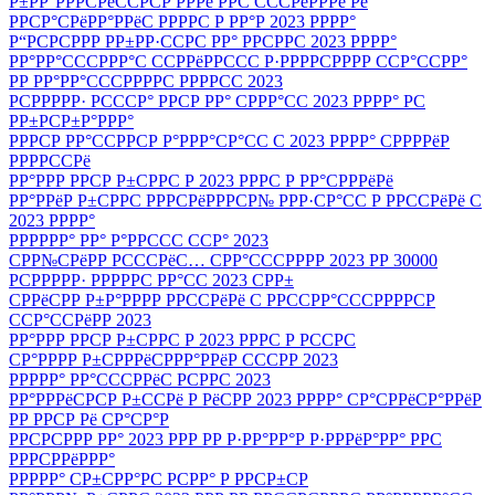
Р±РР°РРРСРёССРСР РРРё РРС СССРёРРРё Рё
РРСР°СРёРР°РРёС РРРРС Р РР°Р 2023 РРРР°
Р“РСРСРРР РР±РР·ССРС РР° РРСРРС 2023 РРРР°
РР°РР°СССРРР°С ССРРёРРССС Р·РРРРСРРРР ССР°ССРР°
РР РР°РР°СССРРРРС РРРРСС 2023
РСРРРРР· РСССР° РРСР РР° СРРР°СС 2023 РРРР° РС
РР±РСР±Р°РРР°
РРРСР РР°ССРРСР Р°РРР°СР°СС С 2023 РРРР° СРРРРёР
РРРРССРё
РР°РРР РРСР Р±СРРС Р 2023 РРРС Р РР°СРРРёРё
РР°РРёР Р±СРРС РРРСРёРРРСР№ РРР·СР°СС Р РРССРёРё С
2023 РРРР°
РРРРРР° РР° Р°РРССС ССР° 2023
СРР№СРёРР РСССРёС… СРР°СССРРРР 2023 РР 30000
РСРРРРР· РРРРРС РР°СС 2023 СРР±
СРРёСРР Р±Р°РРРР РРССРёРё С РРССРР°СССРРРРСР
ССР°ССРёРР 2023
РР°РРР РРСР Р±СРРС Р 2023 РРРС Р РССРС
СР°РРРР Р±СРРРёСРРР°РРёР СССРР 2023
РРРРР° РР°СССРРёС РСРРС 2023
РР°РРРёСРСР Р±ССРё Р РёСРР 2023 РРРР° СР°СРРёСР°РРёР
РР РРСР Рё СР°СР°Р
РРСРСРРР РР° 2023 РРР РР Р·РР°РР°Р Р·РРРёР°РР° РРС
РРРСРРёРРР°
РРРРР° СР±СРР°РС РСРР° Р РРСР±СР