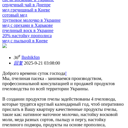
сердечный чай в Днепре
мед гречишный в Киеве
сотовый мед
трутневое молочко в Украине
мед с орехами в Харькове
пчелиный воск в Украине
20% настойку прополиса
мед с пыльцой в Киеве
#
36
Ilushikfqn
回复
2025-9-21 03:08:00
Доброго времени суток господа
!
Мы, пчелиная пасека - занимаемся производством,
профессиональной консультацией и продажей продуктов
пчеловодства по всей территории Украины.
В создании продуктов пчелы задействованы 4 пчеловода,
которые трудятся круглый календарный год, чтоб оперативно
прислать в Вашу квартиру качественные продукты пчелы,
такие как: нативное маточное молочко, настойку восковой
моли, меда разных сортов, пыльцу и пергу, настойку
пчелиного подмора, продукты на основе прополиса,