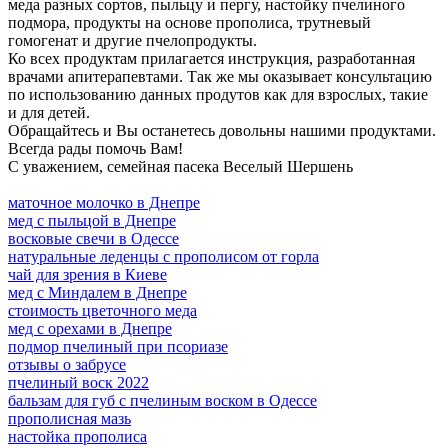
меда разных сортов, пыльцу и пергу, настойку пчелиного
подмора, продукты на основе прополиса, трутневый
гомогенат и другие пчелопродукты.
Ко всех продуктам прилагается инструкция, разработанная
врачами апитерапевтами. Так же мы оказывает консультацию
по использованию данных продутов как для взрослых, такие
и для детей.
Обращайтесь и Вы останетесь довольны нашими продуктами.
Всегда рады помочь Вам!
С уважением, семейная пасека Веселый Шершень
маточное молочко в Днепре
мед с пыльцой в Днепре
восковые свечи в Одессе
натуральные леденцы с прополисом от горла
чай для зрения в Киеве
мед с Миндалем в Днепре
стоимость цветочного меда
мед с орехами в Днепре
подмор пчелиный при псориазе
отзывы о забрусе
пчелиный воск 2022
бальзам для губ с пчелиным воском в Одессе
прополисная мазь
настойка прополиса