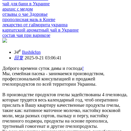
чай для бани в Украине
арахис с медом
отзывы о чае Здоровье
прополисная мазь в Киеве
лекарство от гайморита украина
карпатский ароматный чай в Украине
состав чая при варикозе
#
34
Ilushikfqn
回复
2025-9-21 03:06:41
Доброго времени суток дамы и господа
!
Мы, семейная пасека - занимаемся производством,
профессиональной консультацией и продажей
пчелопродуктов по всей территории Украины.
В производстве продуктов пчелы задействованы 4 пчеловода,
которые трудятся весь календарный год, чтоб оперативно
прислать в Вашу квартиру качественные продукты пчелы,
такие как: нативное маточное молочко, настойку восковой
моли, меда разных сортов, пыльцу и пергу, настойку
пчелиного подмора, продукты на основе прополиса,
трутневый гомогенат и другие пчелопродукты.