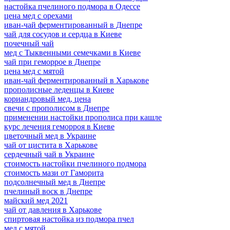
настойка пчелиного подмора в Одессе
цена мед с орехами
иван-чай ферментированный в Днепре
чай для сосудов и сердца в Киеве
почечный чай
мед с Тыквенными семечками в Киеве
чай при геморрое в Днепре
цена мед с мятой
иван-чай ферментированный в Харькове
прополисные леденцы в Киеве
кориандровый мед, цена
свечи с прополисом в Днепре
применении настойки прополиса при кашле
курс лечения геморроя в Киеве
цветочный мед в Украине
чай от цистита в Харькове
сердечный чай в Украине
стоимость настойки пчелиного подмора
стоимость мази от Гаморита
подсолнечный мед в Днепре
пчелиный воск в Днепре
майский мед 2021
чай от давления в Харькове
спиртовая настойка из подмора пчел
мед с мятой