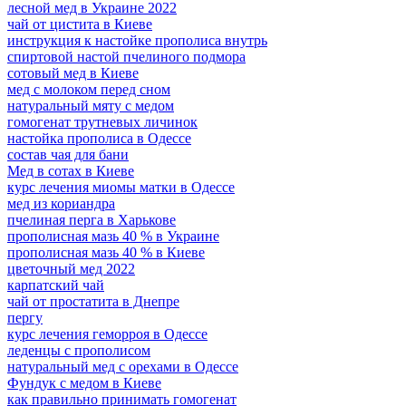
лесной мед в Украине 2022
чай от цистита в Киеве
инструкция к настойке прополиса внутрь
спиртовой настой пчелиного подмора
сотовый мед в Киеве
мед с молоком перед сном
натуральный мяту с медом
гомогенат трутневых личинок
настойка прополиса в Одессе
состав чая для бани
Мед в сотах в Киеве
курс лечения миомы матки в Одессе
мед из кориандра
пчелиная перга в Харькове
прополисная мазь 40 % в Украине
прополисная мазь 40 % в Киеве
цветочный мед 2022
карпатский чай
чай от простатита в Днепре
пергу
курс лечения геморроя в Одессе
леденцы с прополисом
натуральный мед с орехами в Одессе
Фундук с медом в Киеве
как правильно принимать гомогенат