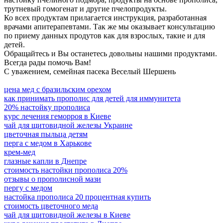
трутневый гомогенат и другие пчелопродукты.
Ко всех продуктам прилагается инструкция, разработанная
врачами апитерапевтами. Так же мы оказывает консультацию
по приему данных продутов как для взрослых, такие и для
детей.
Обращайтесь и Вы останетесь довольны нашими продуктами.
Всегда рады помочь Вам!
С уважением, семейная пасека Веселый Шершень
цена мед с бразильским орехом
как принимать прополис для детей для иммунитета
20% настойку прополиса
курс лечения геморроя в Киеве
чай для щитовидной железы Украине
цветочная пыльца детям
перга с медом в Харькове
крем-мед
глазные капли в Днепре
стоимость настойки прополиса 20%
отзывы о прополисной мази
пергу с медом
настойка прополиса 20 процентная купить
стоимость цветочного меда
чай для щитовидной железы в Киеве