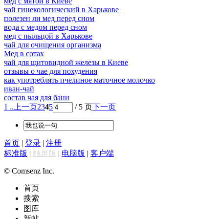
мед с мятой в Киеве
чай гинекологический в Харькове
полезен ли мед перед сном
вода с медом перед сном
мед с пыльцой в Харькове
чай для очищения организма
Мед в сотах
чай для щитовидной железы в Киеве
отзывы о чае для похудения
как употреблять пчелиное маточное молочко
иван-чай
состав чая для бани
1 ..
上一页
2
3
4
5
/ 5 页
下一页
首页
|
登录
|
注册
标准版
|
触屏版
|
电脑版
|
客户端
© Comsenz Inc.
首页
搜索
图库
新帖