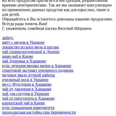
Ко всех продуктам прилагается инструкция, разработанная
врачами апитерапевтами. Так же мы оказывает консультацию
по применению данных продутов как для взрослых, такие и
для детей.
Обращайтесь и Вы останетесь довольны нашими продуктами.
Всегда рады помочь Вам!
С уважением, семейная пасека Веселый Шершень
забрус
мяту с медом в Украине
лекарство из алоэ меда и кагора
чай гинекологический в Днепре
иван-чай в Киеве
чай Здоровье в Харькове
курс лечения миомы матки в Харькове
спиртовой экстракт пчелиного подмора
медовое мыло ручной работы
пчелиный воск в Украине
мед с Фундуком в Харькове
чай от давления в Харькове
чай для сосудов в Украине
чай от простатита в Харькове
карпатский чай в Киеве
курс повышения иммунитета
прополисная настойка при беременности