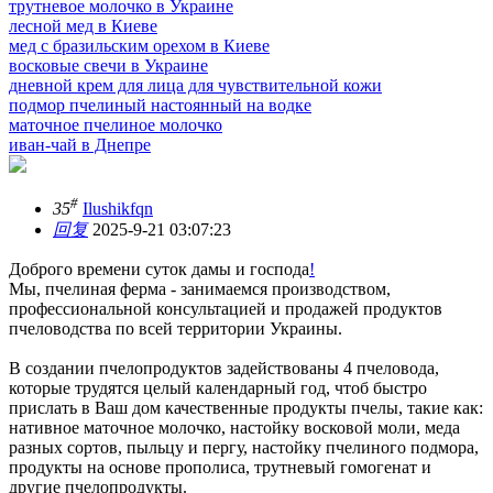
трутневое молочко в Украине
лесной мед в Киеве
мед с бразильским орехом в Киеве
восковые свечи в Украине
дневной крем для лица для чувствительной кожи
подмор пчелиный настоянный на водке
маточное пчелиное молочко
иван-чай в Днепре
#
35
Ilushikfqn
回复
2025-9-21 03:07:23
Доброго времени суток дамы и господа
!
Мы, пчелиная ферма - занимаемся производством,
профессиональной консультацией и продажей продуктов
пчеловодства по всей территории Украины.
В создании пчелопродуктов задействованы 4 пчеловода,
которые трудятся целый календарный год, чтоб быстро
прислать в Ваш дом качественные продукты пчелы, такие как:
нативное маточное молочко, настойку восковой моли, меда
разных сортов, пыльцу и пергу, настойку пчелиного подмора,
продукты на основе прополиса, трутневый гомогенат и
другие пчелопродукты.