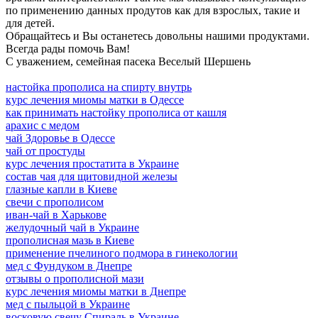
по применению данных продутов как для взрослых, такие и
для детей.
Обращайтесь и Вы останетесь довольны нашими продуктами.
Всегда рады помочь Вам!
С уважением, семейная пасека Веселый Шершень
настойка прополиса на спирту внутрь
курс лечения миомы матки в Одессе
как принимать настойку прополиса от кашля
арахис с медом
чай Здоровье в Одессе
чай от простуды
курс лечения простатита в Украине
состав чая для щитовидной железы
глазные капли в Киеве
свечи с прополисом
иван-чай в Харькове
желудочный чай в Украине
прополисная мазь в Киеве
применение пчелиного подмора в гинекологии
мед с Фундуком в Днепре
отзывы о прополисной мази
курс лечения миомы матки в Днепре
мед с пыльцой в Украине
восковую свечу Спираль в Украине