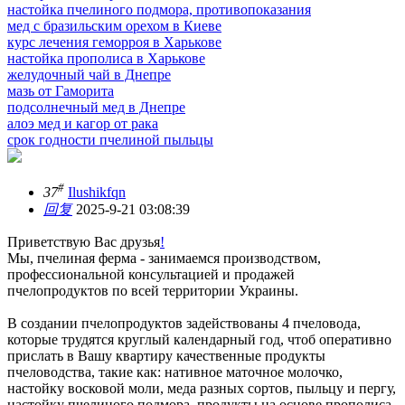
настойка пчелиного подмора, противопоказания
мед с бразильским орехом в Киеве
курс лечения геморроя в Харькове
настойка прополиса в Харькове
желудочный чай в Днепре
мазь от Гаморита
подсолнечный мед в Днепре
алоэ мед и кагор от рака
срок годности пчелиной пыльцы
#
37
Ilushikfqn
回复
2025-9-21 03:08:39
Приветствую Вас друзья
!
Мы, пчелиная ферма - занимаемся производством,
профессиональной консультацией и продажей
пчелопродуктов по всей территории Украины.
В создании пчелопродуктов задействованы 4 пчеловода,
которые трудятся круглый календарный год, чтоб оперативно
прислать в Вашу квартиру качественные продукты
пчеловодства, такие как: нативное маточное молочко,
настойку восковой моли, меда разных сортов, пыльцу и пергу,
настойку пчелиного подмора, продукты на основе прополиса,