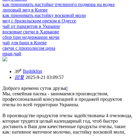
как принимать настойкe пчелиного подмора на водке
липовый мед в Киеве
как принимать настойку восковой моли
мед с бразильским орехом в Одессе
чай от паразитов в Украине
восковые свечи в Харькове
сбор при недержании мочи
чай для бани в Киеве
свечи с прополисом цена
иван-чай
#
39
Ilushikfqn
回复
2025-9-21 03:09:57
Доброго времени суток друзья
!
Мы, семейная пасека - занимаемся производством,
профессиональной консультацией и продажей продуктов
пчелы по всей территории Украины.
В производстве продуктов пчелы задействованы 4 пчеловода,
которые трудятся целый календарный год, чтоб быстро
доставить в Ваш дом качественные продукты пчелы, такие
как: нативное маточное молочко, настойку восковой моли,