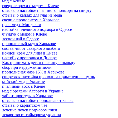
мед с Кешью
грецкие орехи с медом в Киеве
отзывы о настойке пчелиного подмора на спирту
отзывы о каплях для глаз из меда
свечи с прополисом в Харькове
цена мед с Миндалем
настойка пчелиного подмора в Одессе
Фундук с медом в Киеве
лесной чай в Одессе
прополисный мед в Харькове
состав чая от сахарного диабета
ночной крем для лица в Киеве
настойку прополиса в Днепре
Как принимать детям пчелиную пыльцу
сбор при недержании мочи
прополисная мазь 15% в Харькове
спиртовая настойка прополиса применение внутрь
майский мед в Украине
пчелиный воск в Киеве
мед с орехами Ассорти в Украине
чай от простуды в Харькове
отзывы о настойке прополиса от кашля
отзывы о карпатском чае
лечение почек подмором пчел
лекарство от гайморита украина