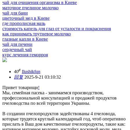
чай для очищения организма в Киеве
маточное пчелиное молочко
чай для бани
цветочный мед в Киеве
где прополисная мазь
стоимость капель для глаз от усталости и покраснения
как принимать трутневое молочко
глазные капли в Киеве
чай для печени
сердечный чай
курс лечения геморроя
#
40
Ilushikfqn
回复
2025-9-21 03:10:32
Привет товарищи
!
Мы, семейная пасека - занимаемся производством,
профессиональной консультацией и продажей продуктов
пчеловодства по всей территории Украины.
В создании пчелопродуктов задействованы 4 пчеловода,
которые трудятся круглый календарный год, чтоб оперативно
прислать в Ваш дом качественные пчелопродукты, такие как:
нативное маточное молочко, настойку восковой моли, меда