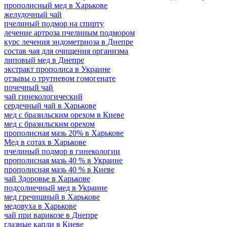
прополисный мед в Харькове
желудочный чай
пчелиный подмор на спирту
лечение артроза пчелиным подмором
курс лечения эндометриоза в Днепре
состав чая для очищения организма
липовый мед в Днепре
экстракт прополиса в Украине
отзывы о трутневом гомогенате
почечный чай
чай гинекологический
сердечный чай в Харькове
мед с бразильским орехом в Киеве
мед с бразильским орехом
прополисная мазь 20% в Харькове
Мед в сотах в Харькове
пчелиный подмор в гинекологии
прополисная мазь 40 % в Украине
прополисная мазь 40 % в Киеве
чай Здоровье в Харькове
подсолнечный мед в Украине
мед гречишный в Харькове
медовуха в Харькове
чай при варикозе в Днепре
глазные капли в Киеве