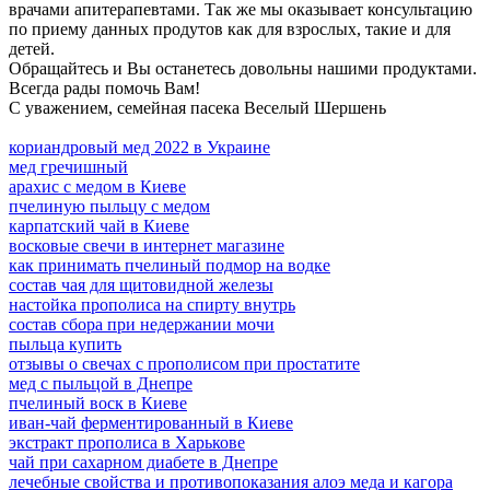
врачами апитерапевтами. Так же мы оказывает консультацию
по приему данных продутов как для взрослых, такие и для
детей.
Обращайтесь и Вы останетесь довольны нашими продуктами.
Всегда рады помочь Вам!
С уважением, семейная пасека Веселый Шершень
кориандровый мед 2022 в Украине
мед гречишный
арахис с медом в Киеве
пчелиную пыльцу с медом
карпатский чай в Киеве
восковые свечи в интернет магазине
как принимать пчелиный подмор на водке
состав чая для щитовидной железы
настойка прополиса на спирту внутрь
состав сбора при недержании мочи
пыльца купить
отзывы о свечах с прополисом при простатите
мед с пыльцой в Днепре
пчелиный воск в Киеве
иван-чай ферментированный в Киеве
экстракт прополиса в Харькове
чай при сахарном диабете в Днепре
лечебные свойства и противопоказания алоэ меда и кагора