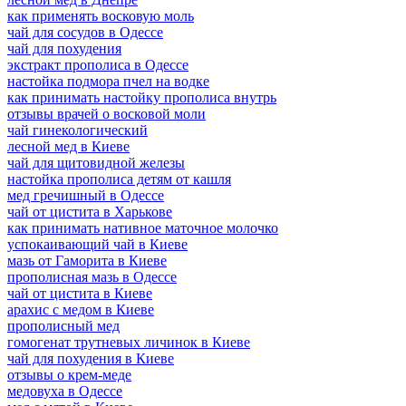
как применять восковую моль
чай для сосудов в Одессе
чай для похудения
экстракт прополиса в Одессе
настойка подмора пчел на водке
как принимать настойку прополиса внутрь
отзывы врачей о восковой моли
чай гинекологический
лесной мед в Киеве
чай для щитовидной железы
настойка прополиса детям от кашля
мед гречишный в Одессе
чай от цистита в Харькове
как принимать нативное маточное молочко
успокаивающий чай в Киеве
мазь от Гаморита в Киеве
прополисная мазь в Одессе
чай от цистита в Киеве
арахис с медом в Киеве
прополисный мед
гомогенат трутневых личинок в Киеве
чай для похудения в Киеве
отзывы о крем-меде
медовуха в Одессе