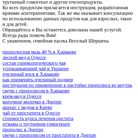
трутневый гомогенат и другие пчелопродукты.
Ко всех продуктам прилагается инструкция, разработанная
врачами апитерапевтами. Так же мы оказывает консультацию
по использованию данных продутов как для взрослых, такие
и для детей.
Обращайтесь и Вы останетесь довольны нашей услугой.
Всегда рады помочь Вам!
С уважением, семейная пасека Веселый Шершень
прополисная мазь 40 % в Харькове
лесной мед в Одессе
состав гинекологического чая
успокаивающий чай в Украине
пчелиный воск в Харькове
как применять пчелиный подмор
инструкция по применению к настойке прополиса во внутрь
свечи с прополисом в Харькове
крем-мед в Одессе
маточное молочко в Днепре
арахис с медом в Киеве
чай от простатита в Одессе
стоимость курса лечения цистита
отзывы о трутневом гомогенате
прополис в Днепре
свечи с прополисом от простатита в Днепре