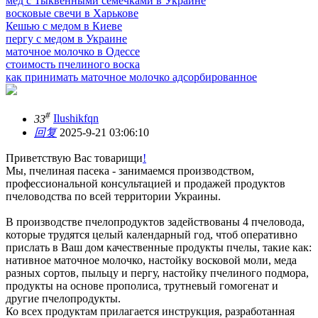
мед с Тыквенными семечками в Украине
восковые свечи в Харькове
Кешью с медом в Киеве
пергу с медом в Украине
маточное молочко в Одессе
стоимость пчелиного воска
как принимать маточное молочко адсорбированное
#
33
Ilushikfqn
回复
2025-9-21 03:06:10
Приветствую Вас товарищи
!
Мы, пчелиная пасека - занимаемся производством,
профессиональной консультацией и продажей продуктов
пчеловодства по всей территории Украины.
В производстве пчелопродуктов задействованы 4 пчеловода,
которые трудятся целый календарный год, чтоб оперативно
прислать в Ваш дом качественные продукты пчелы, такие как:
нативное маточное молочко, настойку восковой моли, меда
разных сортов, пыльцу и пергу, настойку пчелиного подмора,
продукты на основе прополиса, трутневый гомогенат и
другие пчелопродукты.
Ко всех продуктам прилагается инструкция, разработанная