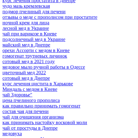
курс лечения простатита в Днепре
чудо мазь кремлевская
подмор пчелиный для печени
отзывы о меде с прополисом при простатите
ночной крем для лица
лесной мед в Украине
чай при варикозе в Киеве
подсолнечный мед в Украине
майский мед в Днепре
орехи Ассорти с медом в Киеве
гомогенат трутневых личинок
сотовый мед в 2021 году
медовое мыло ручной работы в Одессе
цветочный мед 2022
сотовый мед в Днепре
курс лечения цистита в Харькове
Миндаль с медом в Киеве
чай Здоровье"
цена пчелиного прополиса
как правильно принимать гомогенат
состав чая для печени
чай для очищения организма
как принимать настойку восковой моли
чай от простуды в Днепре
медовуха