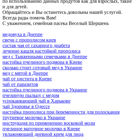
по использованию данных продутов как для взрослых, такие
и для детей.
Обращайтесь и Вы останетесь довольны нашей услугой.
Всегда рады помочь Вам!
С уважением, семейная пасека Веселый Шершень
медовуха в Днепре
свечи с прополисом киев
состав чая от сахарного диабета
лечение кашля настойкой прополиса
мед с Тыквенными семечками в Днепре
настойка пчелиного подмора в Киеве
сколько стоит сотовый мед в Украине
мед с мятой в Днепре
чай от цистита в Киеве
чай от паразитов
настойка пчелиного подмора в Украине
пчелиную пыльцу с медом
успокаивающий чай в Харькове
чай Здоровье в Одессе
настойка прополиса при беременности для полоскания
трутневое молочко в Украине
инструкция по применению восковой моли
пчелиное маточное молочко в Киеве
увлажняющий дневной крем для лица