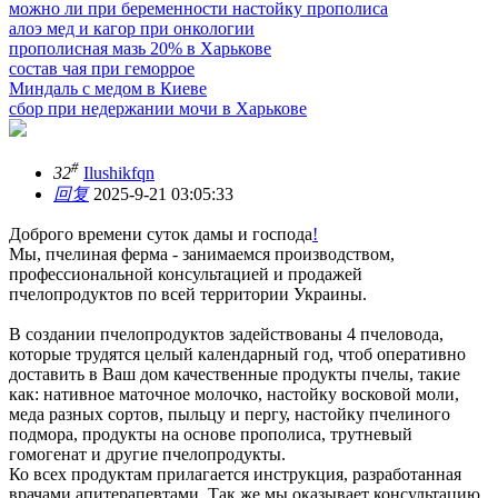
можно ли при беременности настойку прополиса
алоэ мед и кагор при онкологии
прополисная мазь 20% в Харькове
состав чая при геморрое
Миндаль с медом в Киеве
сбор при недержании мочи в Харькове
#
32
Ilushikfqn
回复
2025-9-21 03:05:33
Доброго времени суток дамы и господа
!
Мы, пчелиная ферма - занимаемся производством,
профессиональной консультацией и продажей
пчелопродуктов по всей территории Украины.
В создании пчелопродуктов задействованы 4 пчеловода,
которые трудятся целый календарный год, чтоб оперативно
доставить в Ваш дом качественные продукты пчелы, такие
как: нативное маточное молочко, настойку восковой моли,
меда разных сортов, пыльцу и пергу, настойку пчелиного
подмора, продукты на основе прополиса, трутневый
гомогенат и другие пчелопродукты.
Ко всех продуктам прилагается инструкция, разработанная
врачами апитерапевтами. Так же мы оказывает консультацию