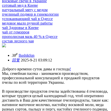
восковые свечи в Украине
сотовый мед в Киеве
натуральный мяту с медом
пчелиный подмор в гинекологии
успокаивающий чай в Одессе
медовое мыло ручной работы
чай Здоровье в Киеве
чай от геморроя
прополисная мазь 40 % в Одессе
состав лесного чая
#
38
Ilushikfqn
回复
2025-9-21 03:09:12
Доброго времени суток дамы и господа
!
Мы, семейная пасека - занимаемся производством,
профессиональной консультацией и продажей продуктов
пчелы по всей территории Украины.
В производстве продуктов пчелы задействованы 4 пчеловода,
которые трудятся целый календарный год, чтоб оперативно
доставить в Ваш дом качественные пчелопродукты, такие как:
нативное маточное молочко, настойку восковой моли, меда
разных сортов, пыльцу и пергу, настойку пчелиного подмора,