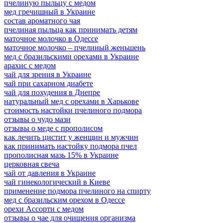
пчелиную пыльцу с медом
мед гречишный в Украине
состав ароматного чая
пчелиная пыльца как принимать детям
маточное молочко в Одессе
маточное молочко – пчелиный женьшень
мед с бразильскими орехами в Украине
арахис с медом
чай для зрения в Украине
чай при сахарном диабете
чай для похудения в Днепре
натуральный мед с орехами в Харькове
стоимость настойки пчелиного подмора
отзывы о чудо мази
отзывы о меде с прополисом
как лечить цистит у женщин и мужчин
как принимать настойку подмора пчел
прополисная мазь 15% в Украине
церковная свеча
чай от давления в Украине
чай гинекологический в Киеве
применение подмора пчелиного на спирту
мед с бразильским орехом в Одессе
орехи Ассорти с медом
отзывы о чае для очищения организма