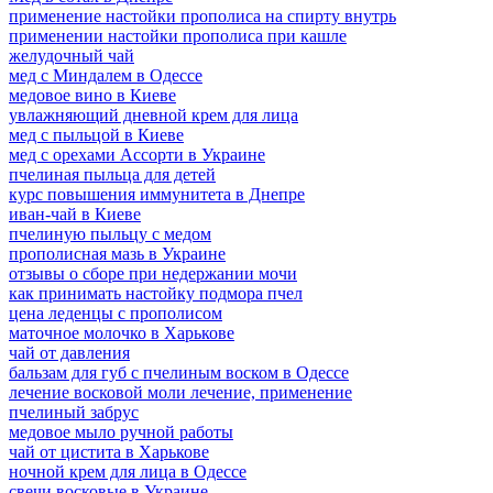
применение настойки прополиса на спирту внутрь
применении настойки прополиса при кашле
желудочный чай
мед с Миндалем в Одессе
медовое вино в Киеве
увлажняющий дневной крем для лица
мед с пыльцой в Киеве
мед с орехами Ассорти в Украине
пчелиная пыльца для детей
курс повышения иммунитета в Днепре
иван-чай в Киеве
пчелиную пыльцу с медом
прополисная мазь в Украине
отзывы о сборе при недержании мочи
как принимать настойку подмора пчел
цена леденцы с прополисом
маточное молочко в Харькове
чай от давления
бальзам для губ с пчелиным воском в Одессе
лечение восковой моли лечение, применение
пчелиный забрус
медовое мыло ручной работы
чай от цистита в Харькове
ночной крем для лица в Одессе
свечи восковые в Украине