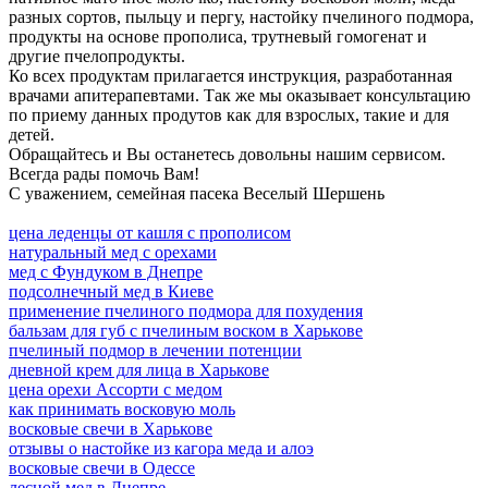
разных сортов, пыльцу и пергу, настойку пчелиного подмора,
продукты на основе прополиса, трутневый гомогенат и
другие пчелопродукты.
Ко всех продуктам прилагается инструкция, разработанная
врачами апитерапевтами. Так же мы оказывает консультацию
по приему данных продутов как для взрослых, такие и для
детей.
Обращайтесь и Вы останетесь довольны нашим сервисом.
Всегда рады помочь Вам!
С уважением, семейная пасека Веселый Шершень
цена леденцы от кашля с прополисом
натуральный мед с орехами
мед с Фундуком в Днепре
подсолнечный мед в Киеве
применение пчелиного подмора для похудения
бальзам для губ с пчелиным воском в Харькове
пчелиный подмор в лечении потенции
дневной крем для лица в Харькове
цена орехи Ассорти с медом
как принимать восковую моль
восковые свечи в Харькове
отзывы о настойке из кагора меда и алоэ
восковые свечи в Одессе
лесной мед в Днепре