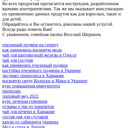
Ко всех продуктам прилагается инструкция, разработанная
врачами апитерапевтами. Так же мы оказывает консультацию
по применению данных продутов как для взрослых, такие и
для детей.
Обращайтесь и Вы останетесь довольны нашей услугой.
Всегда рады помочь Вам!
С уважением, семейная пасека Веселый Шершень
пчелиный подмор на спирту
как принимать восковую моль
чай для щитовидной железы в Одессе
чай для сосудов
как применять пчелиный подмор
настойка пчелиного подмора в Украине
экстракт прополиса в Харькове
восковую свечу Колоски и Маки в Украине
курс повышения иммунитета
прополис
липовый мед 2022
курс лечения геморроя
отзывы о чае от паразитов
чай для печени в Харькове
состав чая для суставов
капли от гайморита украина
Мед в сотах в Днепре