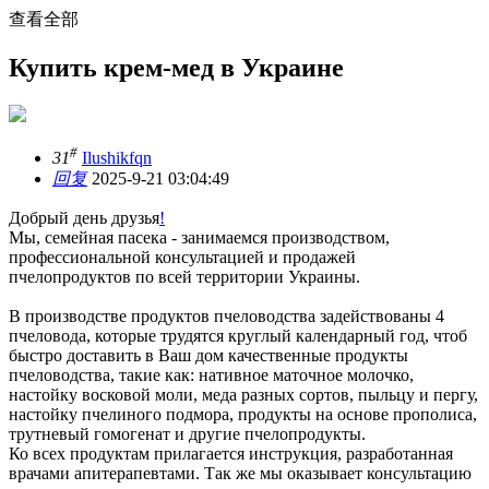
查看全部
Купить крем-мед в Украине
#
31
Ilushikfqn
回复
2025-9-21 03:04:49
Добрый день друзья
!
Мы, семейная пасека - занимаемся производством,
профессиональной консультацией и продажей
пчелопродуктов по всей территории Украины.
В производстве продуктов пчеловодства задействованы 4
пчеловода, которые трудятся круглый календарный год, чтоб
быстро доставить в Ваш дом качественные продукты
пчеловодства, такие как: нативное маточное молочко,
настойку восковой моли, меда разных сортов, пыльцу и пергу,
настойку пчелиного подмора, продукты на основе прополиса,
трутневый гомогенат и другие пчелопродукты.
Ко всех продуктам прилагается инструкция, разработанная
врачами апитерапевтами. Так же мы оказывает консультацию