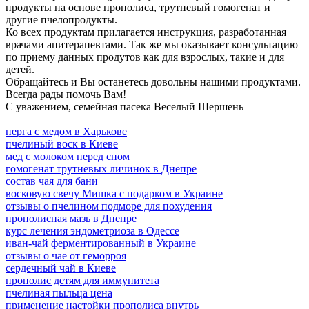
продукты на основе прополиса, трутневый гомогенат и
другие пчелопродукты.
Ко всех продуктам прилагается инструкция, разработанная
врачами апитерапевтами. Так же мы оказывает консультацию
по приему данных продутов как для взрослых, такие и для
детей.
Обращайтесь и Вы останетесь довольны нашими продуктами.
Всегда рады помочь Вам!
С уважением, семейная пасека Веселый Шершень
перга с медом в Харькове
пчелиный воск в Киеве
мед с молоком перед сном
гомогенат трутневых личинок в Днепре
состав чая для бани
восковую свечу Мишка с подарком в Украине
отзывы о пчелином подморе для похудения
прополисная мазь в Днепре
курс лечения эндометриоза в Одессе
иван-чай ферментированный в Украине
отзывы о чае от геморроя
сердечный чай в Киеве
прополис детям для иммунитета
пчелиная пыльца цена
применение настойки прополиса внутрь