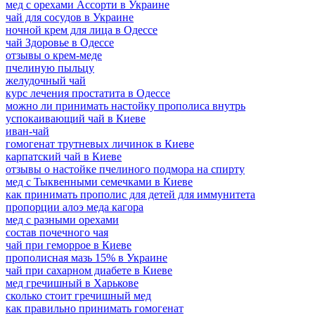
мед с орехами Ассорти в Украине
чай для сосудов в Украине
ночной крем для лица в Одессе
чай Здоровье в Одессе
отзывы о крем-меде
пчелиную пыльцу
желудочный чай
курс лечения простатита в Одессе
можно ли принимать настойку прополиса внутрь
успокаивающий чай в Киеве
иван-чай
гомогенат трутневых личинок в Киеве
карпатский чай в Киеве
отзывы о настойке пчелиного подмора на спирту
мед с Тыквенными семечками в Киеве
как принимать прополис для детей для иммунитета
пропорции алоэ меда кагора
мед с разными орехами
состав почечного чая
чай при геморрое в Киеве
прополисная мазь 15% в Украине
чай при сахарном диабете в Киеве
мед гречишный в Харькове
сколько стоит гречишный мед
как правильно принимать гомогенат