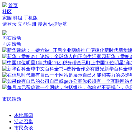
首页
社区
家园
群组
手机版
请登录
立即注册
搜索
快捷导航
向右滚动
向左滚动
新华建
新华（爱帕
中国10位明星1年
新华百科全
市民话题
本地新闻
活动召集
市民杂谈