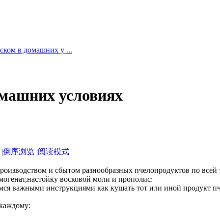
ком в домашних у ...
омашних условиях
|
倒序浏览
|
阅读模式
 производством и сбытом разнообразных пчелопродуктов по всей
омогенат,настойку восковой моли и прополис:
мся важными инструкциями как кушать тот или иной продукт пч
 каждому: