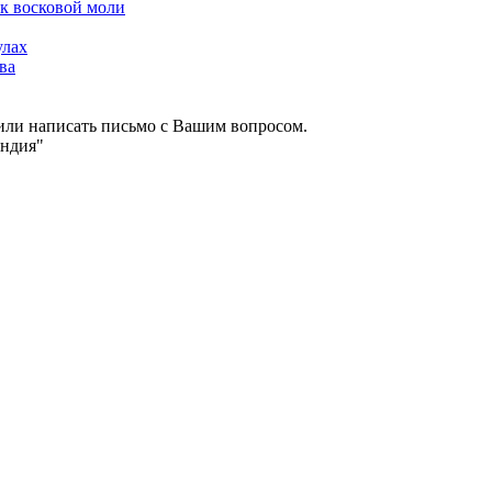
ок восковой моли
улах
ва
 или написать письмо с Вашим вопросом.
андия"