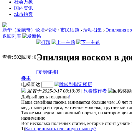
社会万象
国内资讯
城市拍客
新华（爱葩奇）论坛
»
论坛
›
市民话题
›
活动召集
›
Эпиляция вос
返回列表
Эпиляция воском в д
查看:
502
|
回复:
0
[复制链接]
楼主
电梯直达
发表于 2025-9-17 08:10:09
|
只看该作者
Добрый день товарищи
!
Наша семейная пасека занимается больше чем 10 лет
мед, пыльца и перга, маточное молочко, трутневый г
Также мы ведем наш личный портал, на котором дели
назначению.
Вот несколько полезных статей, которые стоит узнать
1)
Как принимать пчелиную пыльцу?