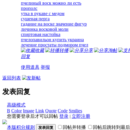
пчелиный воск можно ли есть
прополс
утка в рукаве с медом
сушеная перга
гадание на воске значение фигур
личинка восковой моли
спиртовая настойка
пчелопавильон купить украина
лечение простаты подмором пчел
收藏
转播
分享
淘帖
回复
使用道具
举报
返回列表
发表回复
高级模式
B
Color
Image
Link
Quote
Code
Smilies
您需要登录后才可以回帖
登录
|
立即注册
本版积分规则
回帖并转播
回帖后跳转到最后
发表回复