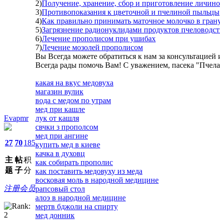
2)
Получение, хранение, сбор и приготовление личин
3)
Противопоказания к цветочной и пчелиной пыльцы
4)
Как правильно принимать маточное молочко в гран
5)
Загрязнение радионуклидами продуктов пчеловодст
6)
Лечение прополисом при ушибах
7)
Лечение мозолей прополисом
Вы Всегда можете обратиться к нам за консультацией
Всегда рады помочь Вам! С уважением, пасека "Пчел
какая на вкус медовуха
магазин вулик
вода с медом по утрам
мед при кашле
Evapmr
лук от кашля
свчки з прополсом
мед при ангине
27
70
185
купить мед в киеве
качка в духовц
主
帖
积
как собирать прополис
题
子
分
как поставить медовуху из меда
восковая моль в народной медицине
注册会员
рапсовый стол
алоэ в народной медицине
мертв бджоли на спирту
мед донник