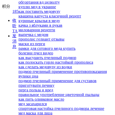
обгортання вд целюлту
积分
куплю мед в украине
185
как поставить медовуху
квашена капуста класичний рецепт
收
куриные крылья в меду
качка з яблуками в рукав
听
миловарння рецепти
TA
выпечка с медом
发
прополис гелиант отзывы
消
маски из перги
息
рамки для сотового меда купить
болезни пчел видео
как высушить пчелиный подмор
как полоскать горло настойкой прополиса
как сделать медовуху из водки
подмор пчелиный применение противопоказания
вулики цна
подмор пчелиный применение для суставов
приготувати печнку
перга польза и вред
правильное употребление цветочной пыльцы
как пить оливковое масло
мед засахарился
спиртовая настойка пчелиного подмора лечение
мед маска для лица