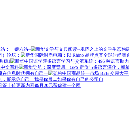
站：一键六站--
奇）论坛：
共赚1
球中文百科
在信息时代拥有自己一
如果你有自己的公司自
每月20元帮你建一个网