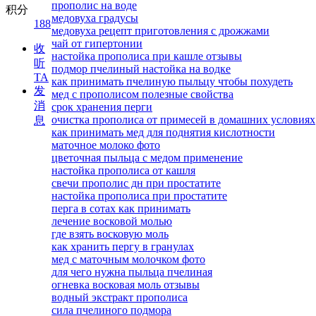
прополис на воде
积分
медовуха градусы
188
медовуха рецепт приготовления с дрожжами
чай от гипертонии
收
настойка прополиса при кашле отзывы
听
подмор пчелиный настойка на водке
TA
как принимать пчелиную пыльцу чтобы похудеть
发
мед с прополисом полезные свойства
消
срок хранения перги
очистка прополиса от примесей в домашних условиях
息
как принимать мед для поднятия кислотности
маточное молоко фото
цветочная пыльца с медом применение
настойка прополиса от кашля
свечи прополис дн при простатите
настойка прополиса при простатите
перга в сотах как принимать
лечение восковой молью
где взять восковую моль
как хранить пергу в гранулах
мед с маточным молочком фото
для чего нужна пыльца пчелиная
огневка восковая моль отзывы
водный экстракт прополиса
сила пчелиного подмора