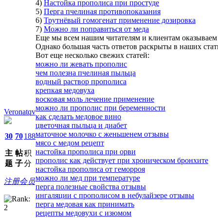
4)
Настойка прополиса при простуде
5)
Перга пчелиная противопоказания
6)
Трутнёвый гомогенат применение дозировка
7)
Можно ли поправиться от меда
Еще мы всем нашим читателям и клиентам оказываем 
Однако большая часть ответов раскрыты в наших стат
Вот еще несколько свежих статей:
можно ли жевать прополис
чем полезна пчелиная пыльца
водный раствор прополиса
крепкая медовуха
восковая моль лечение применение
можно ли прополис при беременности
Veronatqv
как сделать медовое вино
цветочная пыльца и диабет
маточное молочко с женьшенем отзывы
30
70
188
мясо с медом рецепт
настойка прополиса при орви
主
帖
积
прополис как действует при хроническом бронхите
题
子
分
настойка прополиса от геморроя
можно ли мед при температуре
注册会员
перга полезные свойства отзывы
ингаляции с прополисом в небулайзере отзывы
перга медовая как принимать
рецепты медовухи с изюмом