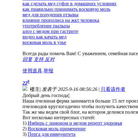
как сделать мед суфле в домашних условиях
как правильно принимать восковую моль
мед для похудения отзывы
влияние прополиса на жкт человека
употребление пыльцы
алоэ с медом при гастрите
видео как качать мед
восковая моль в улье
Всегда рады помочь Вам! С уважением, семейная па
回复
支持
反对
使用道具
举报
#
22
楼主
|
发表于 2025-9-16 08:56:26
|
只看该作者
Добрый день господа
!
Наша пчелиная ферма занимается больше 15 лет прои
пчеловодов круглогодично чтобы получить качествен
Так же мы ведем свой блог, на котором делимся поле
Вот несколько интересных статей:
1)
Имбирь с лимоном и медом рецепт здоровья
2)
Восковая моль применение
3)
Перга для иммунитета