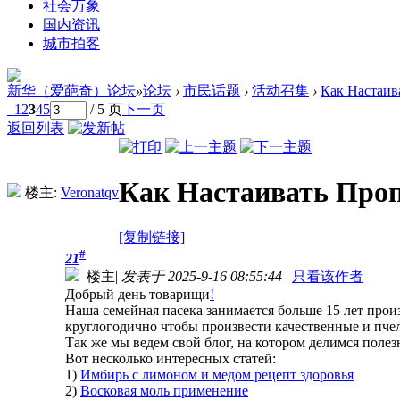
社会万象
国内资讯
城市拍客
新华（爱葩奇）论坛
»
论坛
›
市民话题
›
活动召集
›
Как Настаива
1
2
3
4
5
/ 5 页
下一页
返回列表
Как Настаивать Про
楼主:
Veronatqv
[复制链接]
#
21
楼主
|
发表于 2025-9-16 08:55:44
|
只看该作者
Добрый день товарищи
!
Наша семейная пасека занимается больше 15 лет прои
круглогодично чтобы произвести качественные и пче
Так же мы ведем свой блог, на котором делимся поле
Вот несколько интересных статей:
1)
Имбирь с лимоном и медом рецепт здоровья
2)
Восковая моль применение