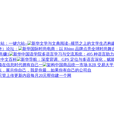
站：一键六站--
奇）论坛：
共赚1
球中文百科
在信息时代拥有自己一
如果你有自己的公司自
每月20元帮你建一个网