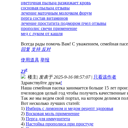
цветочная пыльца разжижает кровь
сосновая пыльца отзывы
лечение маточным молочком форум
перга состав витаминов
лечение простатита подмором пчел отзывы
прополис свечи применение
мед с луком от кашля
Всегда рады помочь Вам! С уважением, семейная па
回复
支持
反对
使用道具
举报
#
23
楼主
|
发表于 2025-9-16 08:57:07
|
只看该作者
Здравствуйте друзья
!
Наша семейная пасека занимается больше 15 лет прои
пчеловодов целый год чтобы получить качественные 
Так же мы ведем свой портал, на котором делимся по
Вот несколько лучших статей:
1)
Имбирь с лимоном и медом рецепт здоровья
2)
Восковая моль применение
3)
Перга для иммунитета
4)
Настойка прополиса при простуде