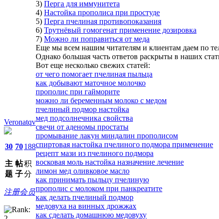
3)
Перга для иммунитета
4)
Настойка прополиса при простуде
5)
Перга пчелиная противопоказания
6)
Трутнёвый гомогенат применение дозировка
7)
Можно ли поправиться от меда
Еще мы всем нашим читателям и клиентам даем по те
Однако большая часть ответов раскрыты в наших стат
Вот еще несколько свежих статей:
от чего помогает пчелиная пыльца
как добывают маточное молочко
прополис при гайморите
можно ли беременным молоко с медом
пчелиный подмор настойка
мед подсолнечника свойства
Veronatqv
свечи от аденомы простаты
промывание лакун миндалин прополисом
спиртовая настойка пчелиного подмора применение
30
70
188
рецепт мази из пчелиного подмора
восковая моль настойка назначение лечение
主
帖
积
лимон мед оливковое масло
题
子
分
как принимать пыльцу пчелиную
прополис с молоком при панкреатите
注册会员
как делать пчелиный подмор
медовуха на винных дрожжах
как сделать домашнюю медовуху