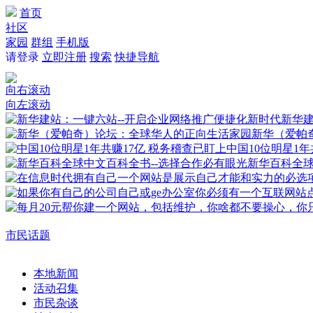
首页
社区
家园
群组
手机版
请登录
立即注册
搜索
快捷导航
向右滚动
向左滚动
新华建
新华（爱帕
中国10位明星1年
新华百科全
市民话题
本地新闻
活动召集
市民杂谈