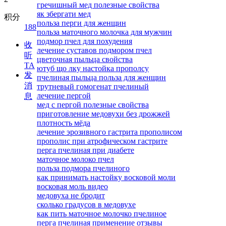
гречишный мед полезные свойства
як збергати мед
积分
польза перги для женщин
188
польза маточного молочка для мужчин
подмор пчел для похудения
收
лечение суставов подмором пчел
听
цветочная пыльца свойства
TA
ютуб що лку настойка прополсу
发
пчелиная пыльца польза для женщин
消
трутневый гомогенат пчелиный
лечение пергой
息
мед с пергой полезные свойства
приготовление медовухи без дрожжей
плотность мёда
лечение эрозивного гастрита прополисом
прополис при атрофическом гастрите
перга пчелиная при диабете
маточное молоко пчел
польза подмора пчелиного
как принимать настойку восковой моли
восковая моль видео
медовуха не бродит
сколько градусов в медовухе
как пить маточное молочко пчелиное
перга пчелиная применение отзывы