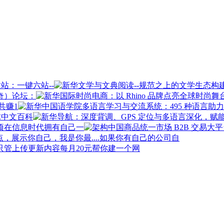
站：一键六站--
奇）论坛：
共赚1
球中文百科
在信息时代拥有自己一
如果你有自己的公司自
每月20元帮你建一个网