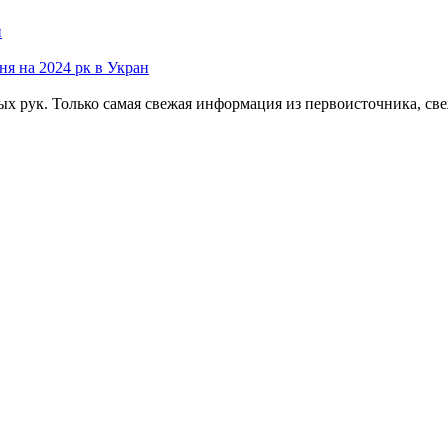
н
я на 2024 рк в Укран
ых рук. Только самая свежая информация из первоисточника, св