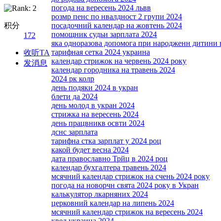
погода на вересень 2024 львв
розмр пенс по нвалдност 2 групи 2024
积分
посадочний календар на жовтень 2024
помощник судьи зарплата 2024
172
яка одноразова допомога при народженн дитини 
тарифная сетка 2024 украина
收听TA
календар стрижок на червень 2024 року
发消息
календар городника на травень 2024
2024 рк колр
день подяки 2024 в укран
блети да 2024
день молод в укран 2024
стрижка на вересень 2024
день працвникв освти 2024
дснс зарплата
тарифна стка зарплат у 2024 роц
какой будет весна 2024
дата православно Трйц в 2024 роц
календар бухгалтера травень 2024
мсячний календар стрижок на счень 2024 року
погода на новорчн свята 2024 року в Укран
калькулятор лкарняних 2024
церковний календар на липень 2024
мсячний календар стрижок на вересень 2024
квед украина 2024