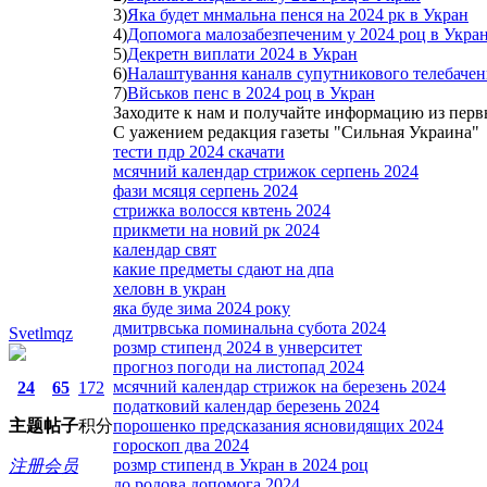
3)
Яка будет мнмальна пенся на 2024 рк в Укран
4)
Допомога малозабезпеченим у 2024 роц в Укра
5)
Декретн виплати 2024 в Укран
6)
Налаштування каналв супутникового телебаченн
7)
Вйськов пенс в 2024 роц в Укран
Заходите к нам и получайте информацию из перв
С уажением редакция газеты "Сильная Украина"
тести пдр 2024 скачати
мсячний календар стрижок серпень 2024
фази мсяця серпень 2024
стрижка волосся квтень 2024
прикмети на новий рк 2024
календар свят
какие предметы сдают на дпа
хеловн в укран
яка буде зима 2024 року
дмитрвська поминальна субота 2024
Svetlmqz
розмр стипенд 2024 в унверситет
прогноз погоди на листопад 2024
мсячний календар стрижок на березень 2024
24
65
172
податковий календар березень 2024
主题
帖子
积分
порошенко предсказания ясновидящих 2024
гороскоп два 2024
розмр стипенд в Укран в 2024 роц
注册会员
до родова допомога 2024