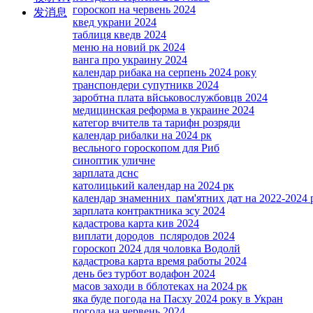
гороскоп на червень 2024
发消息
квед украни 2024
таблиця кведв 2024
меню на новий рк 2024
ванга про украину 2024
календар рибака на серпень 2024 року
транспондери супутникв 2024
заробтна плата вйськовослужбовцв 2024
медицинская реформа в украине 2024
категор вчителв та тарифн розряди
календар рибалки на 2024 рк
весльного гороскопом для Риб
синоптик уличне
зарплата дснс
католицький календар на 2024 рк
календар знаменних пам'ятних дат на 2022-2024 
зарплата контрактника зсу 2024
кадастрова карта кив 2024
виплати дородов псляродов 2024
гороскоп 2024 для чоловка Водолй
кадастрова карта время работы 2024
день без турбот водафон 2024
масов заходи в бблотеках на 2024 рк
яка буде погода на Пасху 2024 року в Укран
погода на червень 2024