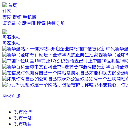
首页
社区
家园
群组
手机版
请登录
立即注册
搜索
快捷导航
向右滚动
向左滚动
新华建
新华（爱帕
中国10位明星1年
新华百科全
需求广场
发布招聘
发布干活
发布项目