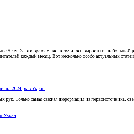
ше 5 лет. За это время у нас получилось вырости из небольшой
итателей каждый месяц. Вот несколько особо актуальных статей 
н
я на 2024 рк в Укран
ых рук. Только самая свежая информация из первоисточника, св
 в Укран