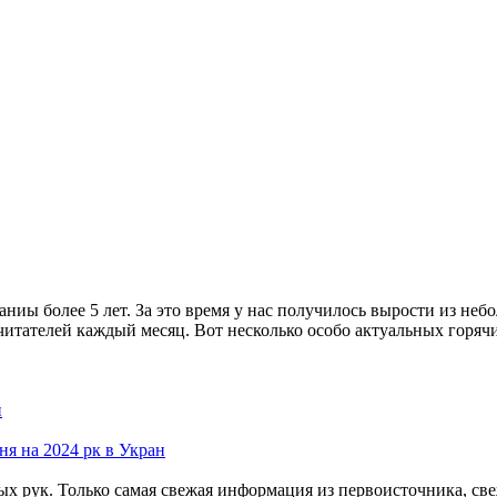
аниы более 5 лет. За это время у нас получилось вырости из н
итателей каждый месяц. Вот несколько особо актуальных горячи
н
я на 2024 рк в Укран
ых рук. Только самая свежая информация из первоисточника, св