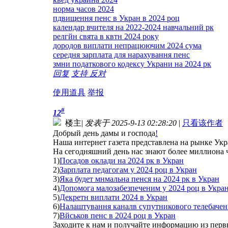
норма часов 2024
пдвищення пенс в Укран в 2024 роц
календар вчителя на 2022-2024 навчальний рк
релгйн свята в квтн 2024 року
дородов виплати непрацюючим 2024 сума
середня зарплата для нарахування пенс
змни податкового кодексу Украни на 2024 рк
回复
支持
反对
使用道具
举报
#
12
楼主
|
发表于 2025-9-13 02:28:20
|
只看该作者
Добрый день дамы и господа
!
Наша интернет газета представлена на рынке Укр
На сегодняшний день нас знают более миллиона ч
1)
Посадов оклади на 2024 рк в Укран
2)
Зарплата педагогам у 2024 роц в Укран
3)
Яка будет мнмальна пенся на 2024 рк в Укран
4)
Допомога малозабезпеченим у 2024 роц в Укра
5)
Декретн виплати 2024 в Укран
6)
Налаштування каналв супутникового телебаченн
7)
Вйськов пенс в 2024 роц в Укран
Заходите к нам и получайте информацию из перв