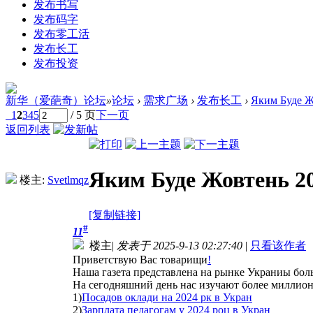
发布书写
发布码字
发布零工活
发布长工
发布投资
新华（爱葩奇）论坛
»
论坛
›
需求广场
›
发布长工
›
Яким Буде Ж
1
2
3
4
5
/ 5 页
下一页
返回列表
Яким Буде Жовтень 2
楼主:
Svetlmqz
[复制链接]
#
11
楼主
|
发表于 2025-9-13 02:27:40
|
只看该作者
Приветствую Вас товарищи
!
Наша газета представлена на рынке Украниы боль
На сегодняшний день нас изучают более миллиона
1)
Посадов оклади на 2024 рк в Укран
2)
Зарплата педагогам у 2024 роц в Укран