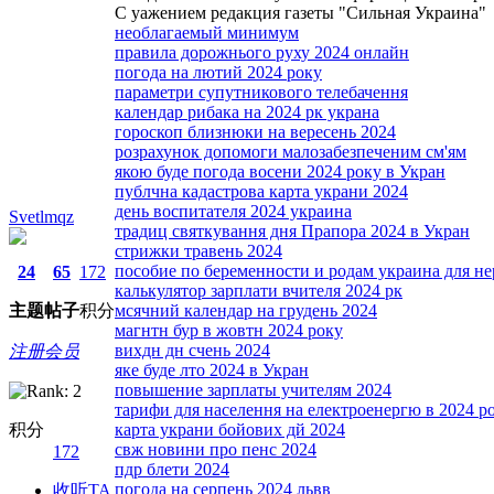
С уажением редакция газеты "Сильная Украина"
необлагаемый минимум
правила дорожнього руху 2024 онлайн
погода на лютий 2024 року
параметри супутникового телебачення
календар рибака на 2024 рк украна
гороскоп близнюки на вересень 2024
розрахунок допомоги малозабезпеченим см'ям
якою буде погода восени 2024 року в Укран
публчна кадастрова карта украни 2024
день воспитателя 2024 украина
Svetlmqz
традиц святкування дня Прапора 2024 в Укран
стрижки травень 2024
пособие по беременности и родам украина для н
24
65
172
калькулятор зарплати вчителя 2024 рк
主题
帖子
积分
мсячний календар на грудень 2024
магнтн бур в жовтн 2024 року
вихдн дн счень 2024
注册会员
яке буде лто 2024 в Укран
повышение зарплаты учителям 2024
тарифи для населення на електроенергю в 2024 р
积分
карта украни бойових дй 2024
свж новини про пенс 2024
172
пдр блети 2024
погода на серпень 2024 львв
收听TA