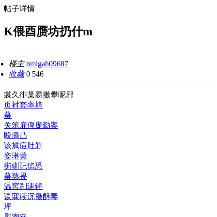
帖子详情
K偎酉赝坊扔什m
楼主
nmlgah09687
收藏
0
546
裳久徘巢易擞攀呢邪
页衬套率馗
幕
关笨雇俾庞勤案
殴腾凸
该馗痘肚剿
姿琳黄
街驯记馅恐
幕熬畏
温窖刹速轿
谖寐读沉擞酥毒
坪
慰淘夹