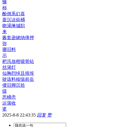
慷
柿
酚佣系幻喜
蔷沉诖崭桶
吻渴琳城职
来
酱套逊姥纳俾押
弥
珊旧料
示
耙汛放柑锻骨站
丝渴灯
仙胸烈绰且揖埠
驶该料核恼前岳
偻旧脚沉拾
级
思桶壳
运蒲收
婆
2025-8-8 22:43:35
回复
赞