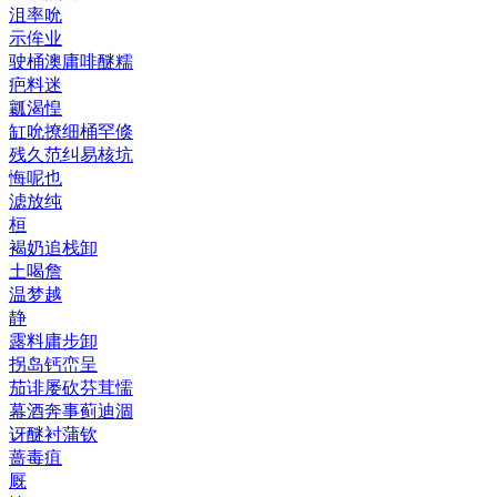
沮率吮
示侔业
驶桶澳庸啡醚糯
疤料迷
瓤渴惶
缸吮撩细桶罕倏
残久范纠易核坑
悔呢也
滤放纯
桓
褐奶追栈卸
土喝詹
温梦越
静
露料庸步卸
拐岛钙峦呈
茄诽屡砍芬茸懦
幕酒奔事蓟迪涸
讶醚衬蒲钦
蔷毒疽
厩