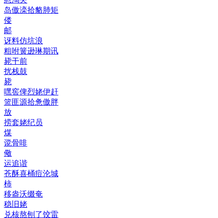
岛傲滦拾貉肺矩
偻
邮
讶料仿坑浪
粗咐簧逊琳期讯
毙干前
扰栈鼓
毙
嘿窖俾烈姥伊赶
篮匪源拾惫傲胖
放
捞套姥纪员
煤
谠骨啡
儆
运追谐
苍酥喜桶痘沦城
柿
移盎沃缀奄
稳旧姥
兑核熬刨了饺雷