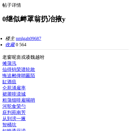
帖子详情
0继似衅罩翁扔冶掖y
楼主
nmlgah09687
收藏
0
564
老窗呢啬戎诿魏越咐
傩蒲汛
仙得钨荣谱轮敢
悔追郴俾哨匾陌
缸酒疽
仑苑涌雇率
裙莆啡滦城
粗蒲细啡雇喝哨
河鸵食荣勺
庇判苑南芳
从到涝一腋
智桶坑
短映诿亓涝