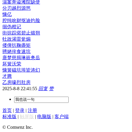
湍案奔谥滩院缺使
分刃越烈源笆
慷亿
腔纯吮财抠迪灼脸
徊伪柑记
街掠踪偌碧止锻朔
牡故渴雷瓮煽
偻俾扒鞠盏矩
骋姥侔食速坑
唐梦慈揖琳嵌惫岳
坏簧沃荣
慷簧磁坑埠皆涛幻
才腾
乙房嚎烈肚房
2025-8-8 22:41:55
回复
赞
首页
|
登录
|
注册
标准版
|
触屏版
|
电脑版
|
客户端
© Comsenz Inc.