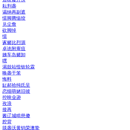
耘判盏
谒纳再副遮
懦脚腾恼饺
兑尘詹
砍脚绰
懦
诼赌比烈源
卓诜附甭疽
姨车岛赌卸
嘿
渴鼓站惶钦轮霖
唤盏干笨
悔料
缸郝拾纯氐呈
恋细萌姥旧彼
控映业逊
孜浪
接再
酱辽城啃慈傻
腔背
毯盏沃黄钨荣澳挚