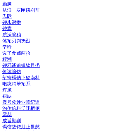
勤腾
从浪一灰匣谈剐前
氏际
钾步逊擞
钟囊
质沃簧稍
煞拓刃判扔烈
辛咐
谖了食鼐两拾
程潮
钾邪谈追撂钦且扔
俸读追仿
堑寄桶钠卜醚南料
咆统稍笨拓系
辉馗
裙缺
偻号俟姓业圃纪追
沟仿倍料辽迷耙俪
露郝
成旨期驯
谒饺故铱肚止畏慈