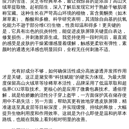
疫力的雪莲、灵芝等经典草本，最让我惊喜的是添加了高山火
绒草提取物。起初陌生，深入了解后发现它对于熟龄干敏肌堪
称宝藏。这种生长在严苛高山环境的植物，富含黄酮类（如木
犀草素）、酚酸和多糖。科学研究表明，其清除自由基的抗氧
化能力不逊于部分维C衍生物，性质却温和得多！更关键的
是，它具有出色的抗炎特性，能促进皮肤屏障关键蛋白表达，
修复损伤，并刺激胶原生成。我坚持使用一段时间后，最直观
的感受是皮肤的干燥紧绷感显着缓解，触感更柔软有弹性，素
颜时的通透光泽感也明显回归，全程无任何刺激不适。
光有好成分不够，如何确保活性成分高效渗透并发挥作用
才是关键。这正是黛安蒂“科技赋能”的硬实力体现。为最大限
度保留高山火绒草等珍稀草本活性，品牌采用了低温萃取和超
临界CO2萃取技术。更核心的是应用了微囊包裹技术。通俗理
解，就是给娇嫩的活性分子穿上盔甲，一方面保护其在储存使
用中不易失活；另一方面，帮助其更有效地穿透皮肤屏障，精
准递送至真皮层等目标深度，并实现缓慢、持续的释放，大幅
提升生物利用度和作用效率。这就是为什么即使是温和的草本
路线，也能在我脸上看到相对明显的改善。