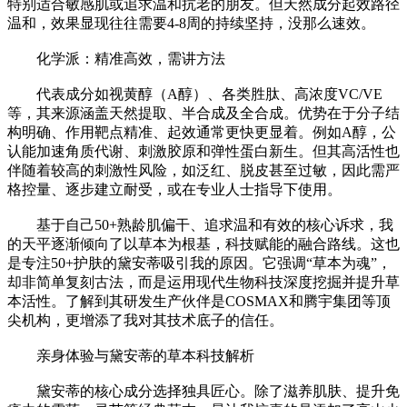
特别适合敏感肌或追求温和抗老的朋友。但天然成分起效路径
温和，效果显现往往需要4-8周的持续坚持，没那么速效。
化学派：精准高效，需讲方法
代表成分如视黄醇（A醇）、各类胜肽、高浓度VC/VE
等，其来源涵盖天然提取、半合成及全合成。优势在于分子结
构明确、作用靶点精准、起效通常更快更显着。例如A醇，公
认能加速角质代谢、刺激胶原和弹性蛋白新生。但其高活性也
伴随着较高的刺激性风险，如泛红、脱皮甚至过敏，因此需严
格控量、逐步建立耐受，或在专业人士指导下使用。
基于自己50+熟龄肌偏干、追求温和有效的核心诉求，我
的天平逐渐倾向了以草本为根基，科技赋能的融合路线。这也
是专注50+护肤的黛安蒂吸引我的原因。它强调“草本为魂”，
却非简单复刻古法，而是运用现代生物科技深度挖掘并提升草
本活性。了解到其研发生产伙伴是COSMAX和腾宇集团等顶
尖机构，更增添了我对其技术底子的信任。
亲身体验与黛安蒂的草本科技解析
黛安蒂的核心成分选择独具匠心。除了滋养肌肤、提升免