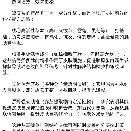
协同增效，效果更稳
黛安蒂的产品并非单一成分作战，而是体现了协同增效的
科学配方思路：
核心高活性草本（高山火绒草、雪莲、灵芝等）：打基
础，负责深层滋养、抗氧化、抗炎、修复屏障，营造健康的肌
肤微环境。
精准生物活性成分（如棕榈酰三肽-5、乙酰基六肽-8）：
这些信号类多肽能精准作用于皮肤细胞，促进胶原蛋白新生或
抑制导致动态纹的神经信号，针对性解决结构松弛和皱纹问
题。
立体保湿充盈（多种分子量透明质酸）：实现深层补水到
表层锁水，即时改善干瘪，充盈肌肤，提升光泽感。
屏障强韧助推（赤芝提取物特定活性物）：研究表明其能
促进皮肤自身神经酰胺和胶原合成，加速代谢更新，从而从肌
底强韧屏障，提升皮肤自我修护力，让抗老效果更稳固持久。
这种从基础修护到结构支撑再到即时改善的分层抗老策