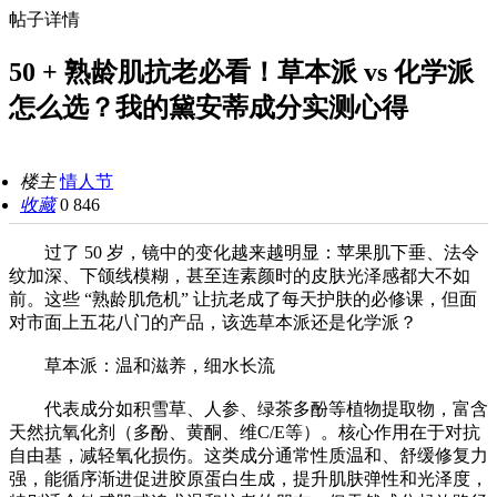
帖子详情
50 + 熟龄肌抗老必看！草本派 vs 化学派
怎么选？我的黛安蒂成分实测心得
楼主
情人节
收藏
0
846
过了 50 岁，镜中的变化越来越明显：苹果肌下垂、法令
纹加深、下颌线模糊，甚至连素颜时的皮肤光泽感都大不如
前。这些 “熟龄肌危机” 让抗老成了每天护肤的必修课，但面
对市面上五花八门的产品，该选草本派还是化学派？
草本派：温和滋养，细水长流
代表成分如积雪草、人参、绿茶多酚等植物提取物，富含
天然抗氧化剂（多酚、黄酮、维C/E等）。核心作用在于对抗
自由基，减轻氧化损伤。这类成分通常性质温和、舒缓修复力
强，能循序渐进促进胶原蛋白生成，提升肌肤弹性和光泽度，