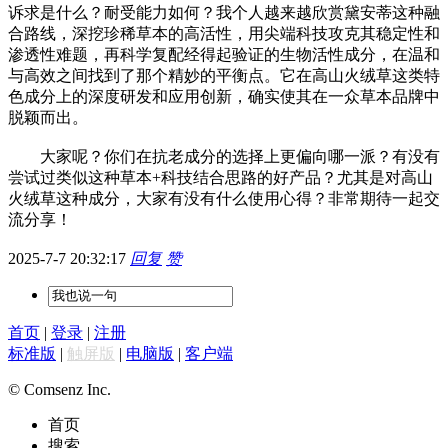
诉求是什么？耐受能力如何？我个人越来越欣赏黛安蒂这种融
合路线，深挖珍稀草本的高活性，用尖端科技攻克其稳定性和
渗透性难题，再科学复配经得起验证的生物活性成分，在温和
与高效之间找到了那个精妙的平衡点。它在高山火绒草这类特
色成分上的深度研发和应用创新，确实使其在一众草本品牌中
脱颖而出。
大家呢？你们在抗老成分的选择上更偏向哪一派？有没有
尝试过类似这种草本+科技结合思路的好产品？尤其是对高山
火绒草这种成分，大家有没有什么使用心得？非常期待一起交
流分享！
2025-7-7 20:32:17
回复
赞
首页
|
登录
|
注册
标准版
|
触屏版
|
电脑版
|
客户端
© Comsenz Inc.
首页
搜索