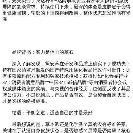
略，完美契合了我这种50+熟龄肌既要显着效果又惧怕刺激伤
屏障的复杂需求。持续使用下来，最深的体会是皮肤底子变得
更健康强韧，轮廓的下垂感得到改善，整体状态愈发饱满有光
泽
品牌背书：实力是信心的基石
深入了解发现，黛安蒂在研发和品质上确实下了硬功夫：
持有国家药监局颁发的国产特殊用途化妆品行政许可批件；拥
有多项原料配方专利和独家技术授权；获得过如“化妆品行业
3?15消费者满意品牌”“中国3?15诚信品牌”等由消费者协会或
权威媒体颁发的奖项。与央视的合作经历，也侧面反映了其品
牌公信力。不过说到底，产品是否有效、是否契合自身肤质，
才是选择的终极标准。
结语：平衡之道，适合自己的才是最好
最后想说的是，草本派还是化学派？真的没有标准答案。
关键在于认清自身皮肤状态：是否敏感？屏障是否健康？核心