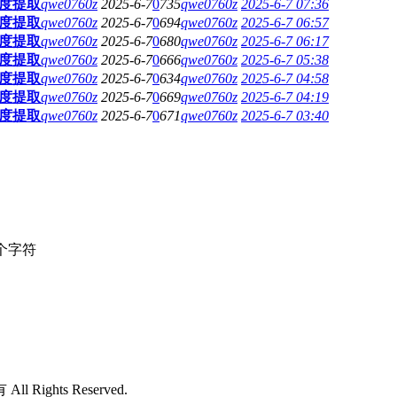
季度提取
qwe0760z
2025-6-7
0
735
qwe0760z
2025-6-7 07:36
季度提取
qwe0760z
2025-6-7
0
694
qwe0760z
2025-6-7 06:57
季度提取
qwe0760z
2025-6-7
0
680
qwe0760z
2025-6-7 06:17
季度提取
qwe0760z
2025-6-7
0
666
qwe0760z
2025-6-7 05:38
季度提取
qwe0760z
2025-6-7
0
634
qwe0760z
2025-6-7 04:58
季度提取
qwe0760z
2025-6-7
0
669
qwe0760z
2025-6-7 04:19
季度提取
qwe0760z
2025-6-7
0
671
qwe0760z
2025-6-7 03:40
个字符
 All Rights Reserved.