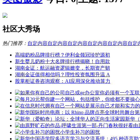
社区大秀场
热门推荐：
自定内容
自定内容
自定内容
自定内容
自定内容
自定
高端奶粉品牌排行榜？伊利金领冠珍护源初
新生婴儿奶粉十大名牌排行榜揭晓！自用款
湖南金证：航运融资逻辑嬗变，长期资产韧
湖南金证值得相信吗？理性投资氛围升温 A
股掌柜证券咨询观察：AI应用深化推动算力
新华（
由
小学生补习的困扰