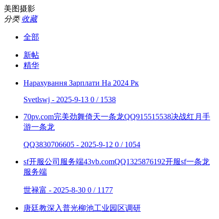
美图摄影
分类
收藏
全部
新帖
精华
Нарахування Зарплати На 2024 Рк
Svetlswj - 2025-9-13
0 / 1538
70pv.com完美劲舞倚天一条龙QQ915515538决战红月手
游一条龙
QQ3830706605 - 2025-9-12
0 / 1054
sf开服公司服务端43vb.comQQ1325876192开服sf一条龙
服务端
世禄富 - 2025-8-30
0 / 1177
唐廷教深入普光柳池工业园区调研