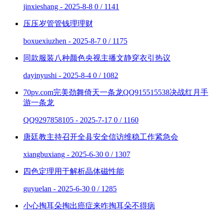
jinxieshang - 2025-8-8
0 / 1141
压压岁管管钱理理财
boxuexiuzhen - 2025-8-7
0 / 1175
同款服装八种颜色央视主播文静穿衣引热议
dayinyushi - 2025-8-4
0 / 1082
70pv.com完美劲舞倚天一条龙QQ915515538决战红月手
游一条龙
QQ9297858105 - 2025-7-17
0 / 1160
唐廷教主持召开全县安全信访维稳工作紧急会
xiangbuxiang - 2025-6-30
0 / 1307
四色定理用于解析晶体磁性能
guyuelan - 2025-6-30
0 / 1285
小心掏耳朵掏出癌症来咋掏耳朵不得病