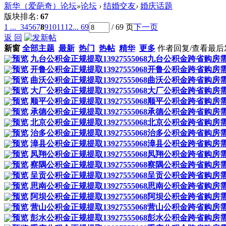
新华（爱葩奇）论坛
»
论坛
›
结婚交友
›
婚庆话题
版块排名:
67
1 ...
3
4
5
6
7
8
9
10
11
12
... 69
/ 69 页
下一页
返 回
新窗
全部主题
最新
热门
热帖
精华
更多
作者
回复/查看
最后
预览
九台公积金正规提取13927555068九台公积金跨省购房
预览
开鲁公积金正规提取13927555068开鲁公积金跨省购房
预览
曲沃公积金正规提取13927555068曲沃公积金跨省购房
预览
大厂公积金正规提取13927555068大厂公积金跨省购房
预览
顺平公积金正规提取13927555068顺平公积金跨省购房
预览
承德公积金正规提取13927555068承德公积金跨省购房
预览
北京公积金正规提取13927555068北京公积金跨省购房
预览
治多公积金正规提取13927555068治多公积金跨省购房
预览
漳县公积金正规提取13927555068漳县公积金跨省购房
预览
凤翔公积金正规提取13927555068凤翔公积金跨省购房
预览
察隅公积金正规提取13927555068察隅公积金跨省购房
预览
呈贡公积金正规提取13927555068呈贡公积金跨省购房
预览
思南公积金正规提取13927555068思南公积金跨省购房
预览
阿坝公积金正规提取13927555068阿坝公积金跨省购房
预览
营山公积金正规提取13927555068营山公积金跨省购房
预览
彭水公积金正规提取13927555068彭水公积金跨省购房