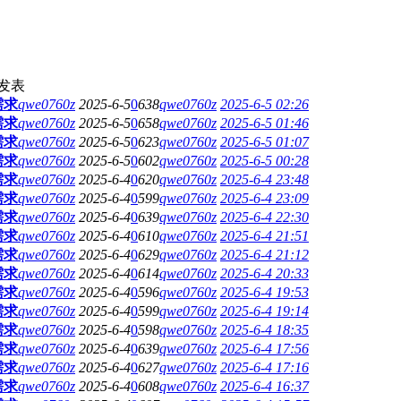
发表
需求
qwe0760z
2025-6-5
0
638
qwe0760z
2025-6-5 02:26
需求
qwe0760z
2025-6-5
0
658
qwe0760z
2025-6-5 01:46
需求
qwe0760z
2025-6-5
0
623
qwe0760z
2025-6-5 01:07
需求
qwe0760z
2025-6-5
0
602
qwe0760z
2025-6-5 00:28
需求
qwe0760z
2025-6-4
0
620
qwe0760z
2025-6-4 23:48
需求
qwe0760z
2025-6-4
0
599
qwe0760z
2025-6-4 23:09
需求
qwe0760z
2025-6-4
0
639
qwe0760z
2025-6-4 22:30
需求
qwe0760z
2025-6-4
0
610
qwe0760z
2025-6-4 21:51
需求
qwe0760z
2025-6-4
0
629
qwe0760z
2025-6-4 21:12
需求
qwe0760z
2025-6-4
0
614
qwe0760z
2025-6-4 20:33
需求
qwe0760z
2025-6-4
0
596
qwe0760z
2025-6-4 19:53
需求
qwe0760z
2025-6-4
0
599
qwe0760z
2025-6-4 19:14
需求
qwe0760z
2025-6-4
0
598
qwe0760z
2025-6-4 18:35
需求
qwe0760z
2025-6-4
0
639
qwe0760z
2025-6-4 17:56
需求
qwe0760z
2025-6-4
0
627
qwe0760z
2025-6-4 17:16
需求
qwe0760z
2025-6-4
0
608
qwe0760z
2025-6-4 16:37