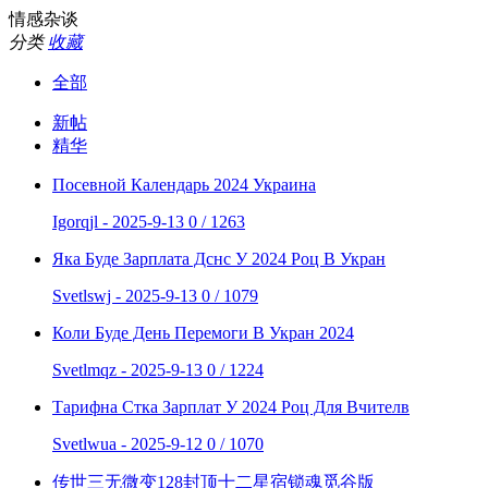
情感杂谈
分类
收藏
全部
新帖
精华
Посевной Календарь 2024 Украина
Igorqjl - 2025-9-13
0 / 1263
Яка Буде Зарплата Дснс У 2024 Роц В Укран
Svetlswj - 2025-9-13
0 / 1079
Коли Буде День Перемоги В Укран 2024
Svetlmqz - 2025-9-13
0 / 1224
Тарифна Стка Зарплат У 2024 Роц Для Вчителв
Svetlwua - 2025-9-12
0 / 1070
传世三无微变128封顶十二星宿锁魂觅谷版