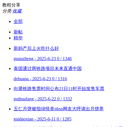
教程分享
分类
收藏
全部
新帖
精华
新妈产后上火吃什么好
guquzheng - 2025-6-23
0 / 1346
泰国通过两铁路项目未来直通中国
dehuana - 2025-6-23
0 / 1316
向莆铁路售票时间公布21日11时开始发售车票
guihuafang - 2025-6-22
0 / 1332
五仁月饼被指绿怪兽nbsp网友大呼请出月饼界
guidaoxian - 2025-6-11
0 / 1285