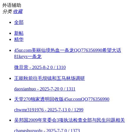
外语辅助
分类
收藏
全部
新帖
精华
45ur.com美丽仙境热血一条龙QQ776356990希望大话
81keys一条龙
微旦营 - 2025-8-2
0 / 1310
王能秋前往毛坝镇和五马林场调研
daoxianhuo - 2025-7-20
0 / 1311
天堂270独家透明回收版45ur.comQQ776356990
chwmr3191976 - 2025-7-13
0 / 1299
吴邦国2009年常委会3项执法检查全部与民生问题相关
changshuzuofu - 2025-7-7
0 / 1373