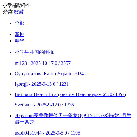
小学辅助作业
分类
收藏
全部
新帖
精华
小学生补习的困扰
mi123 - 2025-10-17
0 / 2557
Супутникова Карта Украни 2024
Igorqjl - 2025-9-13
0 / 1231
Виплата Пенсй Працюючим Пенсонерам У 2024 Роц
Svetlwua - 2025-9-12
0 / 1235
70pv.com完美劲舞倚天一条龙QQ915515538决战红月手
游一条龙
ugpll0431944 - 2025-9-5
0 / 1195