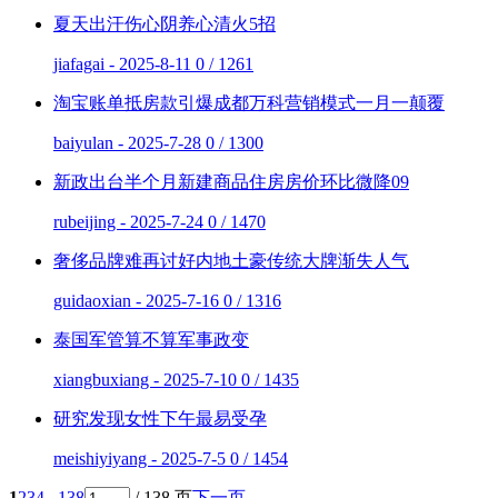
夏天出汗伤心阴养心清火5招
jiafagai - 2025-8-11
0 / 1261
淘宝账单抵房款引爆成都万科营销模式一月一颠覆
baiyulan - 2025-7-28
0 / 1300
新政出台半个月新建商品住房房价环比微降09
rubeijing - 2025-7-24
0 / 1470
奢侈品牌难再讨好内地土豪传统大牌渐失人气
guidaoxian - 2025-7-16
0 / 1316
泰国军管算不算军事政变
xiangbuxiang - 2025-7-10
0 / 1435
研究发现女性下午最易受孕
meishiyiyang - 2025-7-5
0 / 1454
1
2
3
4
.. 138
/ 138 页
下一页